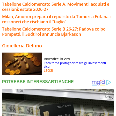
Tabellone Calciomercato Serie A. Movimenti, acquisti e
cessioni: estate 2026-27
Milan, Amorim prepara il repulisti: da Tomori a Fofana i
rossoneri che rischiano il “taglio”
Tabellone Calciomercato Serie B 26-27: Padova colpo
Pompetti, il Sudtirol annuncia Bjarkason
Gioielleria Delfino
Investire in oro
L’oro torna protagonista tra gli investimenti
sicuri
LEGGI