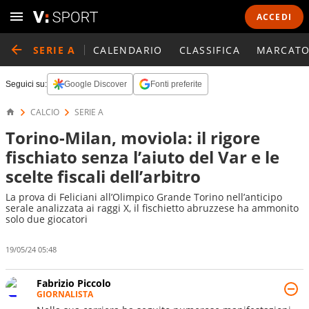
ACCEDI
SERIE A
CALENDARIO
CLASSIFICA
MARCATO
Seguici su:
Google Discover
Fonti preferite
CALCIO
SERIE A
Torino-Milan, moviola: il rigore
fischiato senza l’aiuto del Var e le
scelte fiscali dell’arbitro
La prova di Feliciani all’Olimpico Grande Torino nell’anticipo
serale analizzata ai raggi X, il fischietto abruzzese ha ammonito
solo due giocatori
19/05/24 05:48
Fabrizio Piccolo
GIORNALISTA