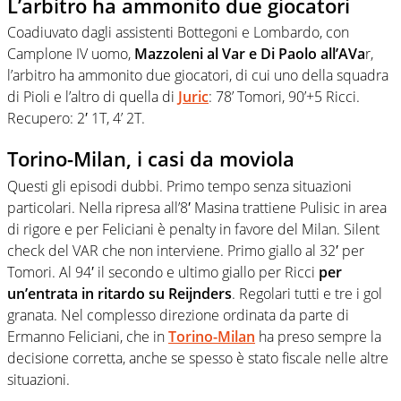
L’arbitro ha ammonito due giocatori
Coadiuvato dagli assistenti Bottegoni e Lombardo, con
Camplone IV uomo,
Mazzoleni al Var e Di Paolo all’AVa
r,
l’arbitro ha ammonito due giocatori, di cui uno della squadra
di Pioli e l’altro di quella di
Juric
: 78’ Tomori, 90’+5 Ricci.
Recupero: 2′ 1T, 4’ 2T.
Torino-Milan, i casi da moviola
Questi gli episodi dubbi. Primo tempo senza situazioni
particolari. Nella ripresa all’8′ Masina trattiene Pulisic in area
di rigore e per Feliciani è penalty in favore del Milan. Silent
check del VAR che non interviene. Primo giallo al 32′ per
Tomori. Al 94′ il secondo e ultimo giallo per Ricci
per
un’entrata in ritardo su Reijnders
. Regolari tutti e tre i gol
granata. Nel complesso direzione ordinata da parte di
Ermanno Feliciani, che in
Torino-Milan
ha preso sempre la
decisione corretta, anche se spesso è stato fiscale nelle altre
situazioni.