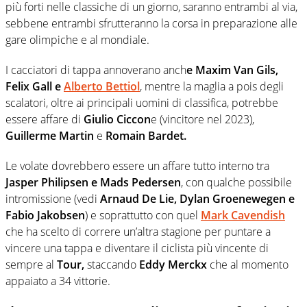
più forti nelle classiche di un giorno, saranno entrambi al via,
sebbene entrambi sfrutteranno la corsa in preparazione alle
gare olimpiche e al mondiale.
I cacciatori di tappa annoverano anch
e Maxim Van Gils,
Felix Gall e
Alberto Bettiol
, mentre la maglia a pois degli
scalatori, oltre ai principali uomini di classifica, potrebbe
essere affare di
Giulio Ciccon
e (vincitore nel 2023),
Guillerme Martin
e
Romain Bardet.
Le volate dovrebbero essere un affare tutto interno tra
Jasper Philipsen e Mads Pedersen
, con qualche possibile
intromissione (vedi
Arnaud De Lie, Dylan Groenewegen e
Fabio Jakobsen
) e soprattutto con quel
Mark Cavendish
che ha scelto di correre un’altra stagione per puntare a
vincere una tappa e diventare il ciclista più vincente di
sempre al
Tour,
staccando
Eddy Merckx
che al momento
appaiato a 34 vittorie.