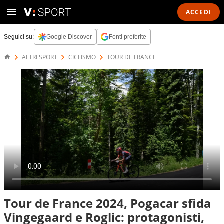
ACCEDI
Seguici su:
Google Discover
Fonti preferite
ALTRI SPORT
CICLISMO
TOUR DE FRANCE
Tour de France 2024, Pogacar sfida
Vingegaard e Roglic: protagonisti,