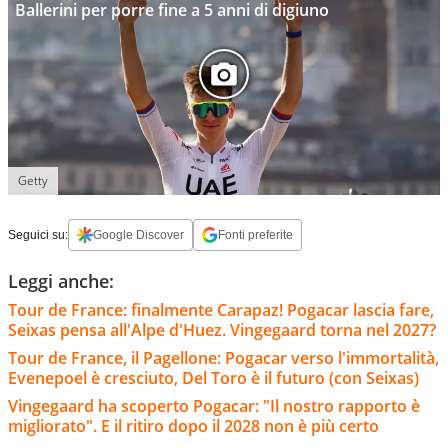
Ballerini per porre fine a 5 anni di digiuno
Getty
Seguici su:
Google Discover
Fonti preferite
Leggi anche:
Tour de France: finalmente Carapaz! Pogacar lascia fare,
Seixas pensa all'Alpe d'Huez. Vingegaard torna nel 2027?
Tour de France, il Pagellone: Pogacar verso l'immortalità,
Evenepoel è cresciuto, Del Toro è il futuro (con Seixas)
Vingegaard ha scoperto Pogacar: "Il nostro rapporto è
migliorato". E il ritiro dopo il 2028 non è più certo