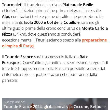
Tourmalet
). Il tradizionale arrivo a
Plateau de Beille
chiuderà le frazioni pirenaiche prima del gran finale sulle
Alpi,
con frazioni toste e piene di salite che potrebbero far
male a tanti:
Isola 2000 e Col de la Couillole
saranno gli
ultimi giudici prima della crono conclusiva da
Monte Carlo a
Nizza
(34 km), dove quest’anno si concluderà
eccezionalmente il
Tour
lasciando spazio alla
preparazione
olimpica di Parigi.
Il
Tour de France
sarà trasmesso in Italia da
Rai e
Eurosport
. Quest’ultima garantirà la trasmissione integrale di
tutte le 21 tappe, mentre sulla Rai sarà possibile vedere dal
chilometro zero le quattro frazioni che partiranno dalla
penisola.
Tour de France 2024, gli italiani al via: Ciccone, Bettiol e