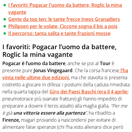
I favoriti: Pogacar l'uomo da battere, Roglic la mina
vagante
Gente da top ten: le tante frecce Ineos Granadiers
Philipsen per le volate, Ciccone sogna il bis a pois
Il percorso: tanta salita e tante frazioni mosse
I favoriti: Pogacar l’uomo da battere,
Roglic la mina vagante
Pogacar
è l’uomo da battere
, anche se poi al
Tour
è
presente pure
Jonas Vingegaard
. Che la corsa francese
l’ha
vinta nelle ultime due edizioni
, ma che stavolta si presenta
costretto a giocare in difesa: i postumi della caduta rimediata
nella quarta tappa del
Giro dei Paesi Baschi (era il 4 aprile
:
pneumotorace più svariate fratture) gli hanno impedito di
preparare a dovere il terzo assalto alla maglia gialla.
“Per me
è già
una vittoria essere alla partenza
”
, ha ribadito a
Firenze,
magari provando a nascondersi per evitare di
alimentare false speranze (chi l’ha visto allenarsi dice però