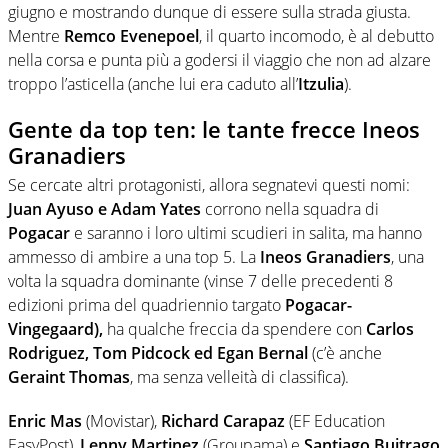
giugno e mostrando dunque di essere sulla strada giusta.
Mentre
Remco Evenepoel
, il quarto incomodo, è al debutto
nella corsa e punta più a godersi il viaggio che non ad alzare
troppo l’asticella (anche lui era caduto all’
Itzulia
).
Gente da top ten: le tante frecce Ineos
Granadiers
Se cercate altri protagonisti, allora segnatevi questi nomi:
Juan Ayuso e Adam Yates
corrono nella squadra di
Pogacar
e saranno i loro ultimi scudieri in salita, ma hanno
ammesso di ambire a una top 5. La
Ineos Granadiers
, una
volta la squadra dominante (vinse 7 delle precedenti 8
edizioni prima del quadriennio targato
Pogacar-
Vingegaard),
ha qualche freccia da spendere con
Carlos
Rodriguez, Tom Pidcock ed Egan Bernal
(c’è anche
Geraint Thomas
, ma senza velleità di classifica).
Enric Mas
(Movistar),
Richard Carapaz
(EF Education
EasyPost),
Lenny Martinez
(Groupama) e
Santiago Buitrago