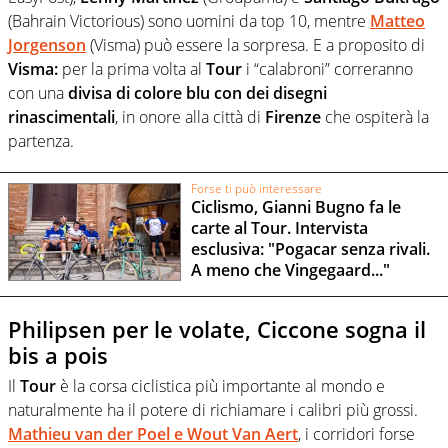
(Bahrain Victorious) sono uomini da top 10, mentre
Matteo
Jorgenson
(Visma) può essere la sorpresa. E a proposito di
Visma:
per la prima volta al
Tour
i “calabroni” correranno
con una
divisa di colore blu con dei disegni
rinascimentali
, in onore alla città di
Firenze
che ospiterà la
partenza.
Forse ti può interessare
Ciclismo, Gianni Bugno fa le
carte al Tour. Intervista
esclusiva: "Pogacar senza rivali.
A meno che Vingegaard..."
Philipsen per le volate, Ciccone sogna il
bis a pois
Il
Tour
è la corsa ciclistica più importante al mondo e
naturalmente ha il potere di richiamare i calibri più grossi.
Mathieu van der Poel e Wout Van Aert
, i corridori forse