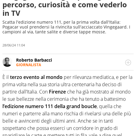
percorso, curiosità e come vederlo
in TV
Scatta l'edizione numero 111, per la prima volta dall'Italia:
Pogacar vuol prendersi la rivincita sull'acciaccato Vingegaard. I
campioni al via, tante salite e diverse tappe mosse.
28/06/24 11:04
Roberto Barbacci
GIORNALISTA
Giornalista (pubblicista) sportivo a tutto campo, è il
tuttologo di Virgilio Sport. Provate a chiedergli di boxe, di
È il
terzo evento al mondo
per rilevanza mediatica, e per la
scherma, di volley o di curling: ve ne farà innamorare
prima volta nella sua storia ultra centenaria ha deciso di
partire dall’Italia. Con
Firenze
che ha già mostrato al mondo
le sue bellezze nella cerimonia che ha tenuto a battesimo
l’edizione numero 111 della grand boucle
, quella che
numeri e parterre alla mano rischia di rivelarsi una delle più
belle e avvincenti degli ultimi anni. Anche se in tanti
sospettano che possa esserci un corridore in grado di
sparigliare le carte e mettere tutti in fila, vale a dire quel