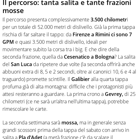
Il percorso: tanta salita e tante frazioni
mosse
Il percorso presenta complessivamente
3.500 chilometr
i
per un totale di 52.000 metri di dislivello. Già la prima tappa
rischia di far saltare il tappo: da
Firenze a Rimini ci sono 7
GPM
e quasi 3.500 metri di dislivello, ideali per
movimentare subito la corsa tra i big. E che dire della
seconda frazione, quella da
Cesenatico a Bologna
? La salita
del
San Luca
da ripetere due volte (la seconda offrirà anche
abbuoni extra di 8, 5 e 2 secondi, oltre ai canonici 10, 6 e 4 al
traguardo) promette scintille. Il
Galibier
alla quarta tappa
profuma già di alta montagna: difficile che i protagonisti più
attesi resteranno a guardare. La prima crono a
Gevrey,
di 25
chilometri (ce ne sarà un’altra nell’ultima tappa), potrebbe
rimescolare le carte.
La seconda settimana sarà
mossa,
ma in generale senza
grandi scossoni prima della tappa del sabato con arrivo in
salita a
Pla d’Adet
(a metà frazione c’è da scalare il