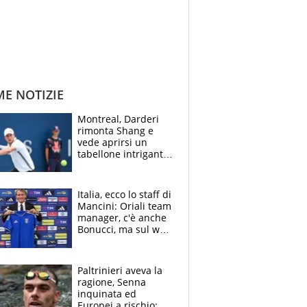
ME NOTIZIE
Montreal, Darderi
rimonta Shang e
vede aprirsi un
tabellone intrigante:
"Penso solo a
Borges, ma sono
felice del mio livello"
Italia, ecco lo staff di
Mancini: Oriali team
manager, c'è anche
Bonucci, ma sul web
infuria la polemica
Paltrinieri aveva la
ragione, Senna
inquinata ed
Europei a rischio: