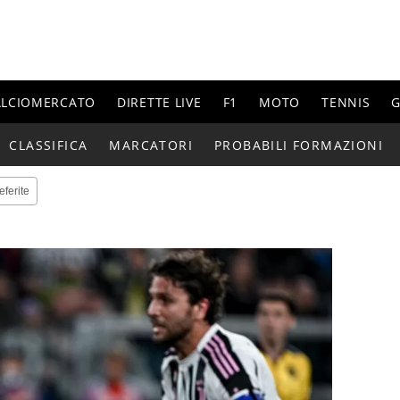
ALCIOMERCATO
DIRETTE LIVE
F1
MOTO
TENNIS
G
CLASSIFICA
MARCATORI
PROBABILI FORMAZIONI
eferite