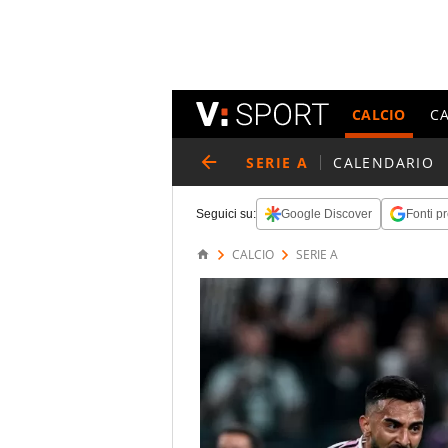
CALCIO
C
SERIE A
CALENDARIO
Seguici su:
Google Discover
Fonti pr
CALCIO
SERIE A