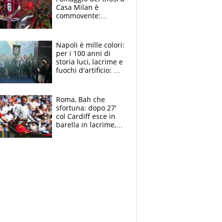
Casa Milan è
commovente:
maglie, bandiere,
sciarpe, lacrime e
bigliettini
Napoli è mille colori:
per i 100 anni di
storia luci, lacrime e
fuochi d'artificio: De
Laurentiis salta al
coro anti-Juve
Roma, Bah che
sfortuna: dopo 27'
col Cardiff esce in
barella in lacrime,
Dybala rigore da
schiaffi, i giallorossi
prendono 3 gol in
45'