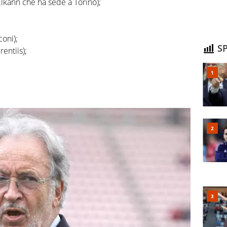
 Elkann che ha sede a Torino);
coni);
SP
entiis);