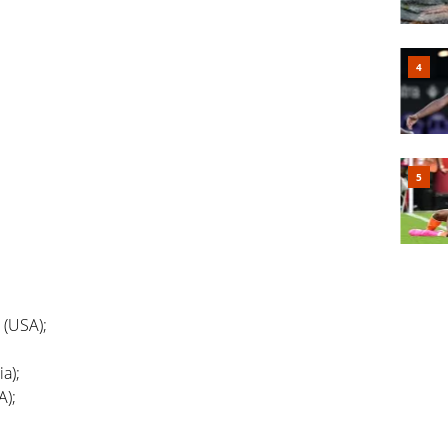
 (USA);
a);
A);