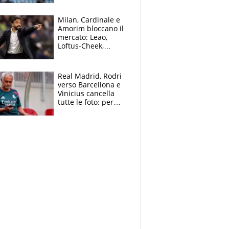
record di Ceccon
Milan, Cardinale e
Amorim bloccano il
mercato: Leao,
Loftus-Cheek,
Estupinian e
Gimenez in bilico,
Soulè e Osorio nel
Real Madrid, Rodri
mirino
verso Barcellona e
Vinicius cancella
tutte le foto: per
Mourinho due grane
da risolvere