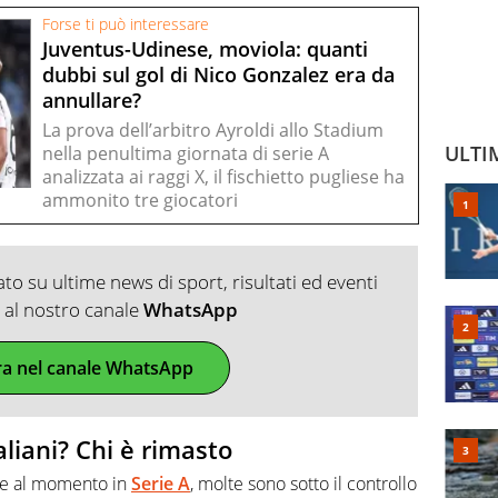
Forse ti può interessare
Juventus-Udinese, moviola: quanti
dubbi sul gol di Nico Gonzalez era da
annullare?
La prova dell’arbitro Ayroldi allo Stadium
ULTI
nella penultima giornata di serie A
analizzata ai raggi X, il fischietto pugliese ha
ammonito tre giocatori
o su ultime news di sport, risultati ed eventi
ti al nostro canale
WhatsApp
ra nel canale WhatsApp
aliani? Chi è rimasto
re al momento in
Serie A
, molte sono sotto il controllo