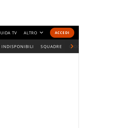
UIDA TV
ALTRO
ACCEDI
INDISPONIBILI
CALENDARI E CLASSIFICHE
SQUADRE
GIOCATORI SERIE A
ALTRI SPORT
MONDIALI 2026
OLIMPIADI
GOSSIP
LIFESTYLE