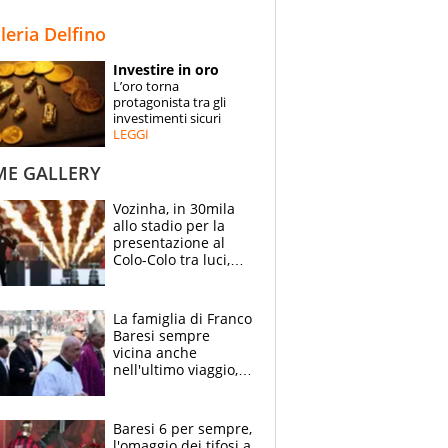
STORIE
lleria Delfino
SPECIALI
Investire in oro
L’oro torna
ESPERTI
protagonista tra gli
investimenti sicuri
LEGGI
CONTATTI
ME GALLERY
Vozinha, in 30mila
allo stadio per la
presentazione al
Colo-Colo tra luci,
spettacolo, elicotteri
e paracadutisti
La famiglia di Franco
Baresi sempre
vicina anche
nell'ultimo viaggio,
la moglie Maura, i
figli e i suoi cari
circondati
Baresi 6 per sempre,
dall'affetto dei tifosi
l'omaggio dei tifosi a