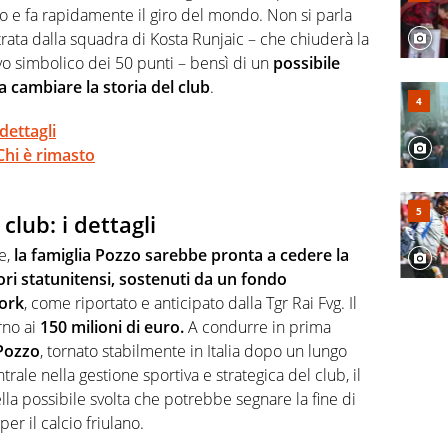
o e fa rapidamente il giro del mondo. Non si parla
ntrata dalla squadra di Kosta Runjaic – che chiuderà la
vo simbolico dei 50 punti – bensì di un
possibile
a cambiare la storia del club
.
dettagli
 Chi è rimasto
club: i dettagli
e,
la famiglia Pozzo sarebbe pronta a cedere la
ri statunitensi, sostenuti da un fondo
ork
, come riportato e anticipato dalla Tgr Rai Fvg. Il
rno ai
150 milioni di euro.
A condurre in prima
Pozzo
, tornato stabilmente in Italia dopo un lungo
rale nella gestione sportiva e strategica del club, il
lla possibile svolta che potrebbe segnare la fine di
per il calcio friulano.