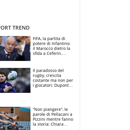
ORT TREND
FIFA, la partita di
potere di Infantino:
il Marocco dietro la
sfida a Ceferin.
Scontro sul
Mondiale a 64
squadre, l’ira di Figo
Il paradosso del
rugby, crescita
costante ma non per
i giocatori: Dupont
(il più pagato al
mondo) guadagna
solo 1,4 milioni
all'anno
“Non piangere”, le
parole di Pellacani a
Pizzini mentre fanno
la storia: Chiara
batte anche il