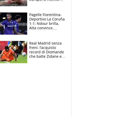
allenamenti fermi,
cosa succede
adesso
Pagelle Fiorentina-
Deportivo La Coruña
1-1: Ndour brilla,
Atta convince.
Pongracic rovina
tutto nel finale
Real Madrid senza
freni: l’acquisto
record di Diomande
che batte Zidane e
Ronaldo. Vinicius
rinnova: le cifre