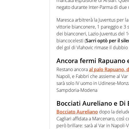
mancata espulsione di Arslan. Quell
negato durante Inter-Parma di due
Maresca arbitrerà la Juventus per la
vittorie bianconere, 1 pareggio e 3 s
dei bianconeri, Lazio-Juventus del 1
biancocelesti (
Sarri optò per il si
del gol di Vlahovic rimase il dubbio
Ancora fermi Rapuano e
Restano ancora
al palo Rapuano, d
Napoli, e Fabbri che assieme al Var
sarà solo IV uomo in Udinese-Monza
Sampdoria-Modena
Bocciati Aureliano e Di 
Bocciato Aureliano
dopo la deluden
Cagliari affidata a Marcenaro, così
però brillare: sarà al Var in Napoli-