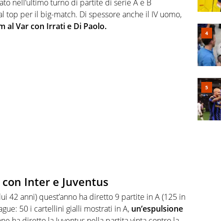
o nell’ultimo turno di partite di serie A e B
 top per il big-match. Di spessore anche il IV uomo,
m al Var con Irrati e Di Paolo.
 con Inter e Juventus
i 42 anni) quest’anno ha diretto 9 partite in A (125 in
gue: 50 i cartellini gialli mostrati in A,
un’espulsione
one ha diretto la Juventus nella partita vinta contro la