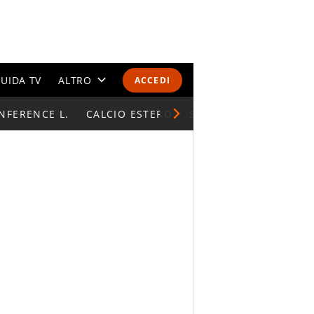
UIDA TV
ALTRO
ACCEDI
NFERENCE L.
CALENDARI E CLASSIFICHE
CALCIO ESTERO
SUPERCOPPA ITALIAN
ALTRI SPORT
MONDIALI 2026
OLIMPIADI
GOSSIP
LIFESTYLE