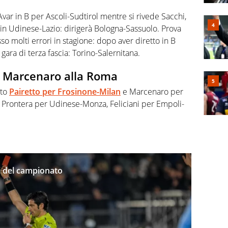
l’Avar in B per Ascoli-Sudtirol mentre si rivede Sacchi,
in Udinese-Lazio: dirigerà Bologna-Sassuolo. Prova
o molti errori in stagione: dopo aver diretto in B
gara di terza fascia: Torino-Salernitana.
o, Marcenaro alla Roma
lto
Pairetto per Frosinone-Milan
e Marcenaro per
e Prontera per Udinese-Monza, Feliciani per Empoli-
tri del campionato