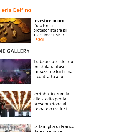
STORIE
lleria Delfino
SPECIALI
Investire in oro
L’oro torna
ESPERTI
protagonista tra gli
investimenti sicuri
LEGGI
CONTATTI
ME GALLERY
Trabzonspor, delirio
per Salah: tifosi
impazziti e lui firma
il contratto allo
stadio
Vozinha, in 30mila
allo stadio per la
presentazione al
Colo-Colo tra luci,
spettacolo, elicotteri
e paracadutisti
La famiglia di Franco
Baresi sempre