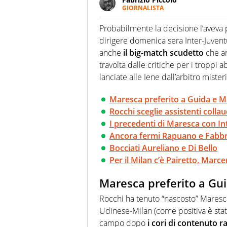
GIORNALISTA
Nella sua carriera ha seguito 
agenzie e testate. Esperienza
Probabilmente la decisione l’aveva 
prevalentemente di calcio
dirigere domenica sera Inter-Juventus
anche
il big-match scudetto
che ar
travolta dalle critiche per i troppi
lanciate alle Iene dall’arbitro mister
Maresca preferito a Guida e M
Rocchi sceglie assistenti collaud
I precedenti di Maresca con In
Ancora fermi Rapuano e Fabbr
Bocciati Aureliano e Di Bello
Per il Milan c’è Pairetto, Marc
Maresca preferito a Gu
Rocchi ha tenuto “nascosto” Maresca
Udinese-Milan (come positiva è stat
campo dopo
i cori di contenuto r