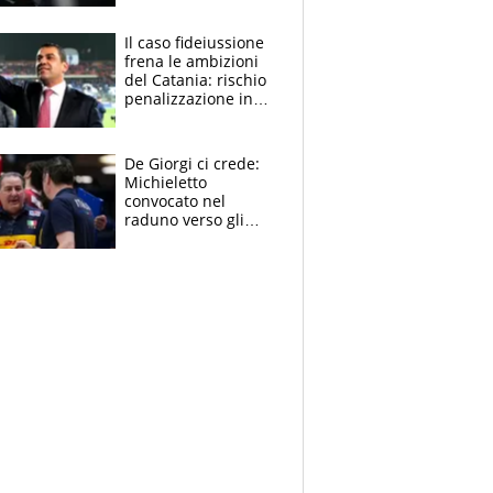
derubato, che
attacco all’Italia
Il caso fideiussione
frena le ambizioni
del Catania: rischio
penalizzazione in
classifica, cosa
succede?
De Giorgi ci crede:
Michieletto
convocato nel
raduno verso gli
Europei. A sorpresa
torna Rychlicki