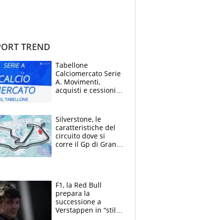
ORT TREND
Tabellone
Calciomercato Serie
A. Movimenti,
acquisti e cessioni:
estate 2026-27
Silverstone, le
caratteristiche del
circuito dove si
corre il Gp di Gran
Bretagna del
Motomondiale
F1, la Red Bull
prepara la
successione a
Verstappen in “stile
Antonelli”. Colapinto