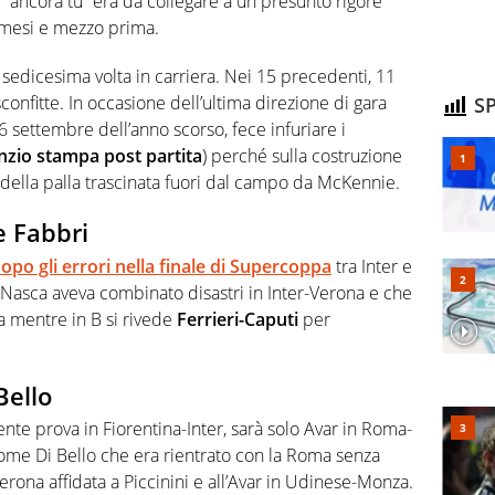
'”ancora tu” era da collegare a un presunto rigore
 mesi e mezzo prima.
 sedicesima volta in carriera. Nei 15 precedenti, 11
confitte. In occasione dell’ultima direzione di gara
SP
6 settembre dell’anno scorso, fece infuriare i
lenzio stampa post partita
) perché sulla costruzione
 della palla trascinata fuori dal campo da McKennie.
 Fabbri
opo gli errori nella finale di Supercoppa
tra Inter e
 Nasca aveva combinato disastri in Inter-Verona e che
 mentre in B si rivede
Ferrieri-Caputi
per
Bello
te prova in Fiorentina-Inter, sarà solo Avar in Roma-
 come Di Bello che era rientrato con la Roma senza
Verona affidata a Piccinini e all’Avar in Udinese-Monza.