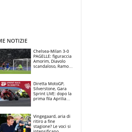
ME NOTIZIE
Chelsea-Milan 3-0
PAGELLE: figuraccia
Amorim, Diavolo
scandaloso, Ramos
già rimandato
Diretta MotoGP,
Silverstone, Gara
Sprint LIVE: dopo la
prima fila Aprilia
cerca il colpaccio
Vingegaard, aria di
ritiro a fine
stagione? Le voci si
intensificano.