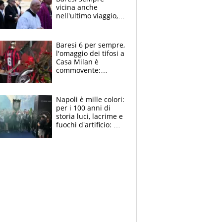
vicina anche
nell'ultimo viaggio,
la moglie Maura, i
figli e i suoi cari
circondati
Baresi 6 per sempre,
dall'affetto dei tifosi
l'omaggio dei tifosi a
Casa Milan è
commovente:
maglie, bandiere,
sciarpe, lacrime e
bigliettini
Napoli è mille colori:
per i 100 anni di
storia luci, lacrime e
fuochi d'artificio: De
Laurentiis salta al
coro anti-Juve