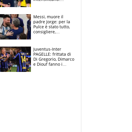
Pogacar, niente
Sanremo nel 2027:
vuole la Roubaix
Messi, muore il
padre Jorge: per la
Pulce è stato tutto,
consigliere,
manager, amico e
capofamiglia
Juventus-Inter
PAGELLE: frittata di
Di Gregorio, Dimarco
e Diouf fanno i
bianconeri piccoli
piccoli, Ylildiz
scompare, Kolo fa
sperare