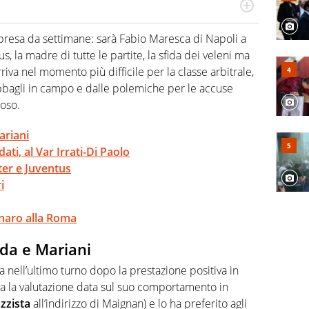
numerose manifestazioni sportive e collaborato con
, competenza, conoscenza e memoria storica. Si occupa
presa da settimane: sarà Fabio Maresca di Napoli a
, la madre di tutte le partite, la sfida dei veleni ma
riva nel momento più difficile per la classe arbitrale,
 abbagli in campo e dalle polemiche per le accuse
ioso.
ariani
ati, al Var Irrati-Di Paolo
ter e Juventus
i
enaro alla Roma
ida e Mariani
 nell’ultimo turno dopo la prestazione positiva in
a la valutazione data sul suo comportamento in
azzista
all’indirizzo di Maignan) e lo ha preferito agli