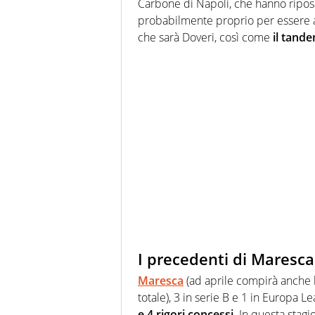
Carbone di Napoli, che hanno riposat
probabilmente proprio per essere al
che sarà Doveri, così come
il tande
I precedenti di Maresca
Maresca
(ad aprile compirà anche lu
totale), 3 in serie B e 1 in Europa Lea
e 4 rigori concessi
. In questa stagi