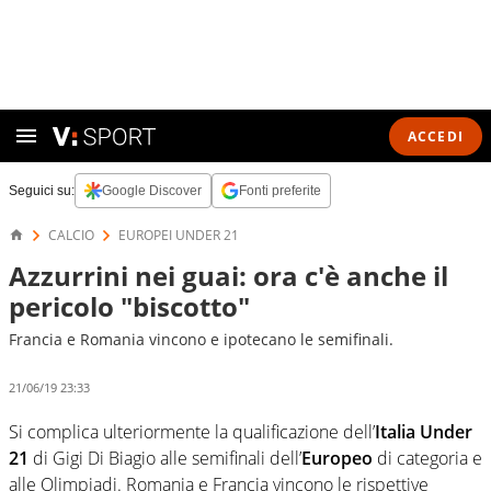
ACCEDI
Seguici su:
Google Discover
Fonti preferite
CALCIO
EUROPEI UNDER 21
Azzurrini nei guai: ora c'è anche il
pericolo "biscotto"
Francia e Romania vincono e ipotecano le semifinali.
21/06/19 23:33
Si complica ulteriormente la qualificazione dell’
Italia Under
21
di Gigi Di Biagio alle semifinali dell’
Europeo
di categoria e
alle Olimpiadi. Romania e Francia vincono le rispettive