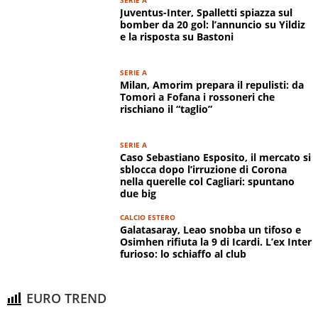
Juventus-Inter, Spalletti spiazza sul
bomber da 20 gol: l’annuncio su Yildiz
e la risposta su Bastoni
SERIE A
Milan, Amorim prepara il repulisti: da
Tomori a Fofana i rossoneri che
rischiano il “taglio”
SERIE A
Caso Sebastiano Esposito, il mercato si
sblocca dopo l’irruzione di Corona
nella querelle col Cagliari: spuntano
due big
CALCIO ESTERO
Galatasaray, Leao snobba un tifoso e
Osimhen rifiuta la 9 di Icardi. L’ex Inter
furioso: lo schiaffo al club
EURO TREND