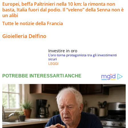
Europei, beffa Paltrinieri nella 10 km: la rimonta non
basta, Italia fuori dal podio. Il “veleno” della Senna non è
un alibi
Tutte le notizie della Francia
Gioielleria Delfino
Investire in oro
L’oro torna protagonista tra gli investimenti
sicuri
LEGGI