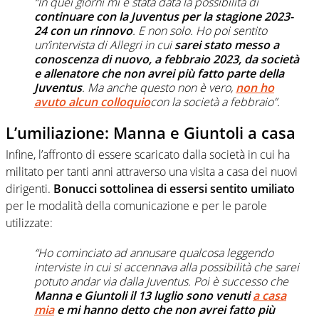
“In quei giorni mi è stata data la possibilità di
continuare con la Juventus per la stagione 2023-
24 con un rinnovo
. E non solo. Ho poi sentito
un’intervista di Allegri in cui
sarei stato messo a
conoscenza di nuovo, a febbraio 2023, da società
e allenatore che non avrei più fatto parte della
Juventus
. Ma anche questo non è vero,
non ho
avuto alcun colloquio
con la società a febbraio”.
L’umiliazione: Manna e Giuntoli a casa
Infine, l’affronto di essere scaricato dalla società in cui ha
militato per tanti anni attraverso una visita a casa dei nuovi
dirigenti.
Bonucci sottolinea di essersi sentito umiliato
per le modalità della comunicazione e per le parole
utilizzate:
“Ho cominciato ad annusare qualcosa leggendo
interviste in cui si accennava alla possibilità che sarei
potuto andar via dalla Juventus. Poi è successo che
Manna e Giuntoli il 13 luglio sono venuti
a casa
mia
e mi hanno detto che non avrei fatto più