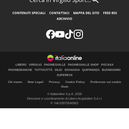
CONTENUTI SPECIALI
CONTATTACI
MAPPA DEL SITO
FEED RSS
ARCHIVIO
LIBERO
VIRGILIO
PAGINEGIALLE
PAGINEGIALLE SHOP
PGCASA
PAGINEBIANCHE
TUTTOCITTÀ
DILEI
SIVIAGGIA
QUIFINANZA
BUONISSIMO
SUPEREVA
Chi siamo
Note Legali
Privacy
Cookie Policy
Preferenze sui cookie
Aiuto
© Italiaonline S.p.A. 2026
Direzione e coordinamento di Libero Acquisition S.á r.l.
P. IVA 03970540963