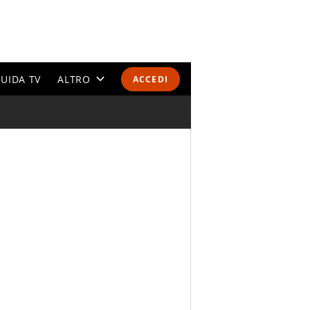
UIDA TV
ALTRO
ACCEDI
CALENDARI E CLASSIFICHE
ALTRI SPORT
MONDIALI 2026
OLIMPIADI
GOSSIP
LIFESTYLE