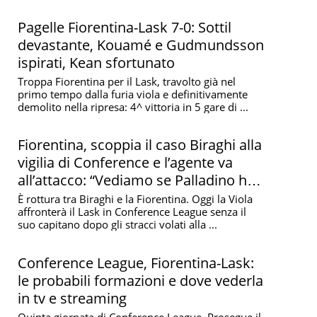
Pagelle Fiorentina-Lask 7-0: Sottil
devastante, Kouamé e Gudmundsson
ispirati, Kean sfortunato
Troppa Fiorentina per il Lask, travolto già nel
primo tempo dalla furia viola e definitivamente
demolito nella ripresa: 4^ vittoria in 5 gare di ...
Fiorentina, scoppia il caso Biraghi alla
vigilia di Conference e l’agente va
all’attacco: “Vediamo se Palladino ha
le p…e”
È rottura tra Biraghi e la Fiorentina. Oggi la Viola
affronterà il Lask in Conference League senza il
suo capitano dopo gli stracci volati alla ...
Conference League, Fiorentina-Lask:
le probabili formazioni e dove vederla
in tv e streaming
Quinta giornata di Conference League. Prosegue il