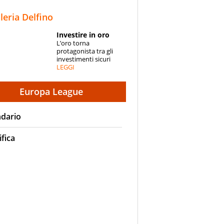
STORIE
lleria Delfino
SPECIALI
Investire in oro
L’oro torna
ESPERTI
protagonista tra gli
investimenti sicuri
LEGGI
CONTATTI
Europa League
ndario
ifica