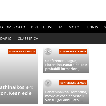
ALCIOMERCATO
DIRETTE LIVE
F1
MOTO
TENNIS
G
NDARIO
CLASSIFICA
CONFERENCE LEAGUE
CONFERENCE LEAGUE
Conference League,
Fiorentina-Panathinaikos:
probabili formazioni,
orario e dove vederla in
tv e streaming
CONFERENCE LEAGUE
athinaikos 3-1:
Panathinaikos-Fiorentina,
on, Kean ed è
moviola: cosa ha visto il
Var sul gol annullato,
festival degli errori