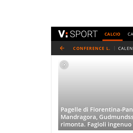
CALCIO
C
CONFERENCE L.
CALE
Pagelle di Fiorentina-Pan
Mandragora, Gudmundss
rimonta. Fagioli ingenuo