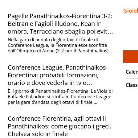
Gioie
Pagelle Panathinaikos-Fiorentina 3-2:
Beltran e Fagioli illudono, Kean in
ombra, Terracciano sbaglia poi evita il
4-2
Nella gara di andata degli ottavi di finale di
Conference League, la Fiorentina esce sconfitta
dall’Olimpico di Atene (3-2 per il Panathinaikos). ...
Conference League, Panathinaikos-
Cale
Fiorentina: probabili formazioni,
orario e dove vederla in tv e
Class
streaming
È il giorno di Panathinaikos-Fiorentina. La Viola di
Raffaele Palladino si rituffa in Conference League
per la gara d’andata degli ottavi di finale ...
Conference Fiorentina, agli ottavi il
Panathinaikos: come giocano i greci.
Chelsea solo in finale