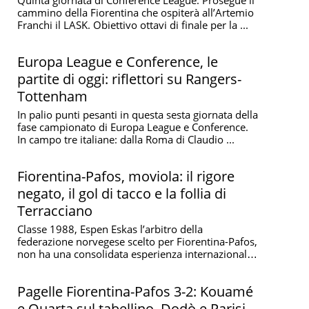
cammino della Fiorentina che ospiterà all’Artemio
Franchi il LASK. Obiettivo ottavi di finale per la ...
Europa League e Conference, le
partite di oggi: riflettori su Rangers-
Tottenham
In palio punti pesanti in questa sesta giornata della
fase campionato di Europa League e Conference.
In campo tre italiane: dalla Roma di Claudio ...
Fiorentina-Pafos, moviola: il rigore
negato, il gol di tacco e la follia di
Terracciano
Classe 1988, Espen Eskas l’arbitro della
federazione norvegese scelto per Fiorentina-Pafos,
non ha una consolidata esperienza internazionale
(in ...
Pagelle Fiorentina-Pafos 3-2: Kouamé
e Quarta sul tabellino, Dodò e Parisi