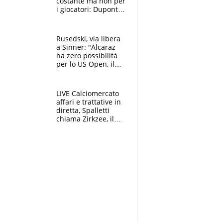
costante ma non per
i giocatori: Dupont
(il più pagato al
mondo) guadagna
solo 1,4 milioni
Rusedski, via libera
all'anno
a Sinner: "Alcaraz
ha zero possibilità
per lo US Open, il
2026 forse è gà
finito per lui"
LIVE Calciomercato
affari e trattative in
diretta, Spalletti
chiama Zirkzee, il
Milan valuta il
ritorno di Brahim
Diaz