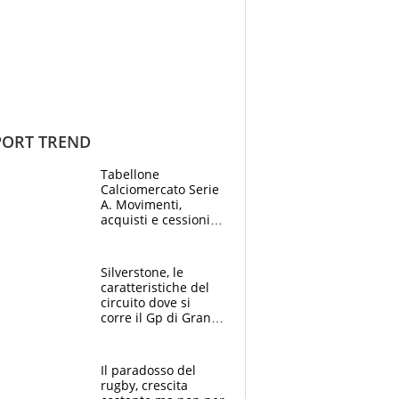
ORT TREND
Tabellone
Calciomercato Serie
A. Movimenti,
acquisti e cessioni:
estate 2026-27
Silverstone, le
caratteristiche del
circuito dove si
corre il Gp di Gran
Bretagna del
Motomondiale
Il paradosso del
rugby, crescita