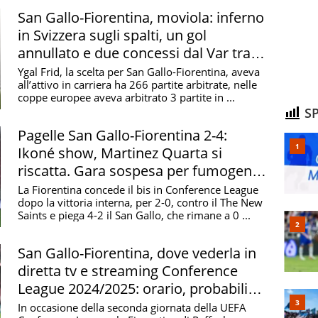
San Gallo-Fiorentina, moviola: inferno
in Svizzera sugli spalti, un gol
annullato e due concessi dal Var tra le
proteste
Ygal Frid, la scelta per San Gallo-Fiorentina, aveva
all’attivo in carriera ha 266 partite arbitrate, nelle
coppe europee aveva arbitrato 3 partite in ...
SP
Pagelle San Gallo-Fiorentina 2-4:
Ikoné show, Martinez Quarta si
riscatta. Gara sospesa per fumogeni e
petardi
La Fiorentina concede il bis in Conference League
dopo la vittoria interna, per 2-0, contro il The New
Saints e piega 4-2 il San Gallo, che rimane a 0 ...
San Gallo-Fiorentina, dove vederla in
diretta tv e streaming Conference
League 2024/2025: orario, probabili
formazioni e arbitro
In occasione della seconda giornata della UEFA