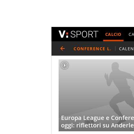
CALCIO
C
CONFERENCE L.
CALE
Europa League e Conferen
oggi: riflettori su Anderl