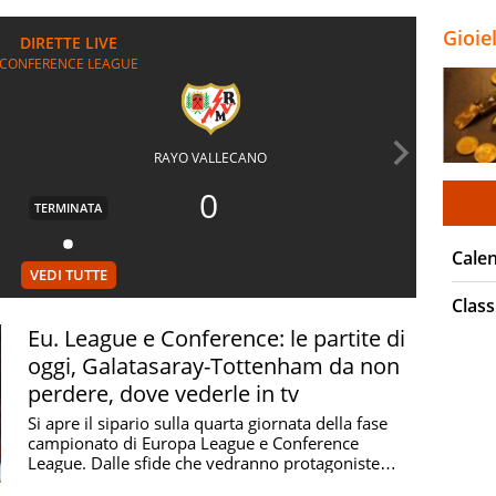
probabili formazioni e
arbitro
Gioie
CONFERENCE LEAGUE
RAYO VALLECANO
0
TERMINATA
Cale
VEDI TUTTE
Class
Eu. League e Conference: le partite di
oggi, Galatasaray-Tottenham da non
perdere, dove vederle in tv
Si apre il sipario sulla quarta giornata della fase
campionato di Europa League e Conference
League. Dalle sfide che vedranno protagoniste
Lazio e ...