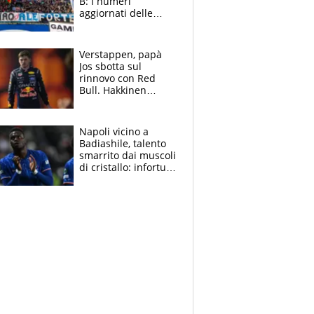
B: i numeri
aggiornati delle
venti squadre
cadette
Verstappen, papà
Jos sbotta sul
rinnovo con Red
Bull. Hakkinen
avverte McLaren:
“Prendere Max
sarebbe un rischio”
Napoli vicino a
Badiashile, talento
smarrito dai muscoli
di cristallo: infortuni
a raffica negli ultimi
3 anni