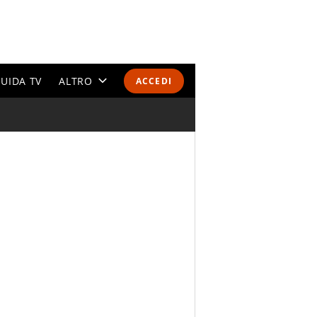
UIDA TV
ALTRO
ACCEDI
CALENDARI E CLASSIFICHE
ALTRI SPORT
MONDIALI 2026
OLIMPIADI
GOSSIP
LIFESTYLE