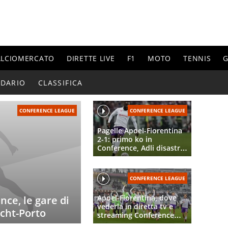
ALCIOMERCATO
DIRETTE LIVE
F1
MOTO
TENNIS
G
NDARIO
CLASSIFICA
CONFERENCE LEAGUE
CONFERENCE LEAGUE
Pagelle Apoel-Fiorentina
2-1: primo ko in
Conference, Adli disastro,
Kayode distratto, Ikoné
tra errori e gol
CONFERENCE LEAGUE
Apoel-Fiorentina, dove
ce, le gare di
vederla in diretta tv e
echt-Porto
streaming Conference
2024/2025: orario,