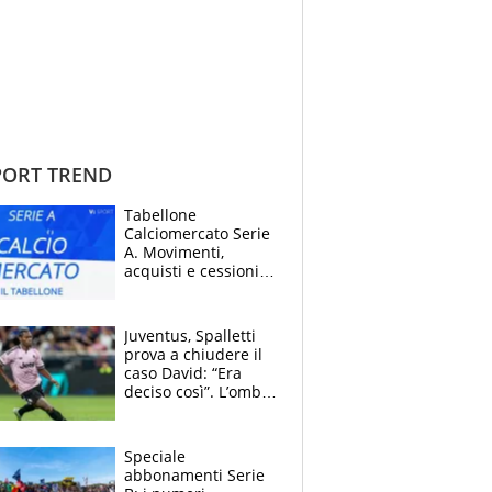
ORT TREND
Tabellone
Calciomercato Serie
A. Movimenti,
acquisti e cessioni:
estate 2026-27
Juventus, Spalletti
prova a chiudere il
caso David: “Era
deciso così”. L’ombra
di Zirkzee e la
sentenza dei tifosi
Speciale
abbonamenti Serie