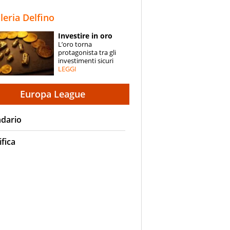
STORIE
lleria Delfino
SPECIALI
Investire in oro
L’oro torna
ESPERTI
protagonista tra gli
investimenti sicuri
LEGGI
CONTATTI
Europa League
ndario
ifica