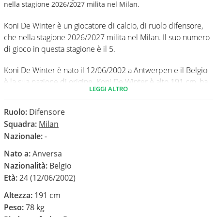
nella stagione 2026/2027 milita nel Milan.
Koni De Winter è un giocatore di calcio, di ruolo difensore,
che nella stagione 2026/2027 milita nel Milan. Il suo numero
di gioco in questa stagione è il 5.
Koni De Winter è nato il 12/06/2002 a Antwerpen e il Belgio
è la sua nazione di origine. Koni De Winter è alto 191 cm, ha
LEGGI ALTRO
un peso medio di 78 kg. Il suo piede di calcio in via
preferenziale è il destro.
Ruolo:
Difensore
Squadra:
Milan
In questa stagione ha disputato nel campionato Serie A 0
Nazionale:
-
partite e non ha segnato nessun gol.
Nato a:
Anversa
Nazionalità:
Belgio
Età:
24 (12/06/2002)
Altezza:
191 cm
Peso:
78 kg