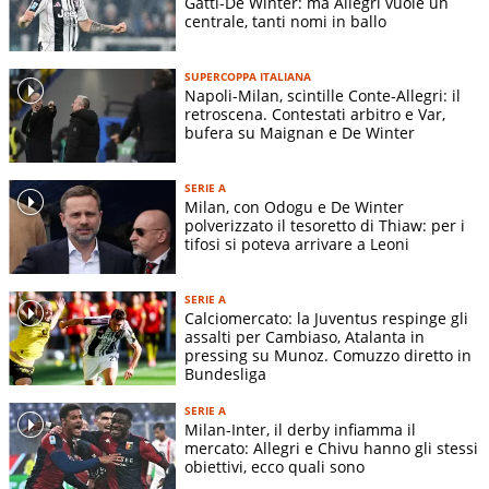
Gatti-De Winter: ma Allegri vuole un
centrale, tanti nomi in ballo
SUPERCOPPA ITALIANA
Napoli-Milan, scintille Conte-Allegri: il
retroscena. Contestati arbitro e Var,
bufera su Maignan e De Winter
SERIE A
Milan, con Odogu e De Winter
polverizzato il tesoretto di Thiaw: per i
tifosi si poteva arrivare a Leoni
SERIE A
Calciomercato: la Juventus respinge gli
assalti per Cambiaso, Atalanta in
pressing su Munoz. Comuzzo diretto in
Bundesliga
SERIE A
Milan-Inter, il derby infiamma il
mercato: Allegri e Chivu hanno gli stessi
obiettivi, ecco quali sono