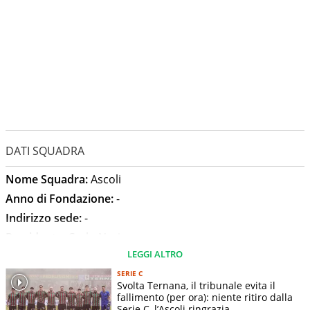
DATI SQUADRA
Nome Squadra:
Ascoli
Anno di Fondazione:
-
Indirizzo sede:
-
Presidente:
Carlo Neri
LEGGI ALTRO
Allenatore:
Massimo Carrera
Stadio:
Cino e Lillo Del Duca
SERIE C
Svolta Ternana, il tribunale evita il
Capienza Stadio:
20550
fallimento (per ora): niente ritiro dalla
Serie C, l’Ascoli ringrazia