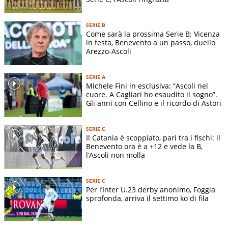
Indirizzo stadio:
-
Superficie terreno di gioco:
-
SERIE B
Dimensioni terreno di gioco:
-
Come sarà la prossima Serie B: Vicenza
in festa, Benevento a un passo, duello
Arezzo-Ascoli
SERIE A
Michele Fini in esclusiva: “Ascoli nel
cuore. A Cagliari ho esaudito il sogno”.
Gli anni con Cellino e il ricordo di Astori
SERIE C
Il Catania è scoppiato, pari tra i fischi: il
Benevento ora è a +12 e vede la B,
l’Ascoli non molla
SERIE C
Per l’Inter U.23 derby anonimo, Foggia
sprofonda, arriva il settimo ko di fila