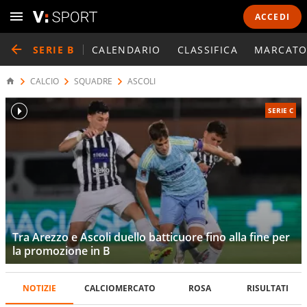
ACCEDI
SERIE B
CALENDARIO
CLASSIFICA
MARCATO
CALCIO
SQUADRE
ASCOLI
SERIE C
Tra Arezzo e Ascoli duello batticuore fino alla fine per
la promozione in B
NOTIZIE
CALCIOMERCATO
ROSA
RISULTATI