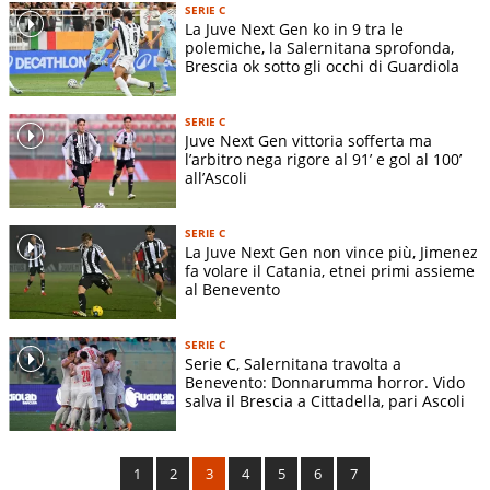
SERIE C
La Juve Next Gen ko in 9 tra le
polemiche, la Salernitana sprofonda,
Brescia ok sotto gli occhi di Guardiola
SERIE C
Juve Next Gen vittoria sofferta ma
l’arbitro nega rigore al 91’ e gol al 100’
all’Ascoli
SERIE C
La Juve Next Gen non vince più, Jimenez
fa volare il Catania, etnei primi assieme
al Benevento
SERIE C
Serie C, Salernitana travolta a
Benevento: Donnarumma horror. Vido
salva il Brescia a Cittadella, pari Ascoli
1
2
3
4
5
6
7