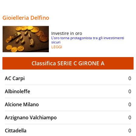
Gioielleria Delfino
Investire in oro
L’oro torna protagonista tra gli investimenti
sicuri
LEGGI
Classifica SERIE C GIRONE A
AC Carpi
0
Albinoleffe
0
Alcione Milano
0
Arzignano Valchiampo
0
Cittadella
0