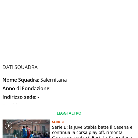
DATI SQUADRA
Nome Squadra:
Salernitana
Anno di Fondazione:
-
Indirizzo sede:
-
Presidente:
-
LEGGI ALTRO
Allenatore:
Serse Cosmi
Stadio:
Stadio Arechi
SERIE B
Serie B: la Juve Stabia batte il Cesena e
Capienza Stadio:
-
continua la corsa play off, rimonta
Carrarese contro il Bari. La Salernitana