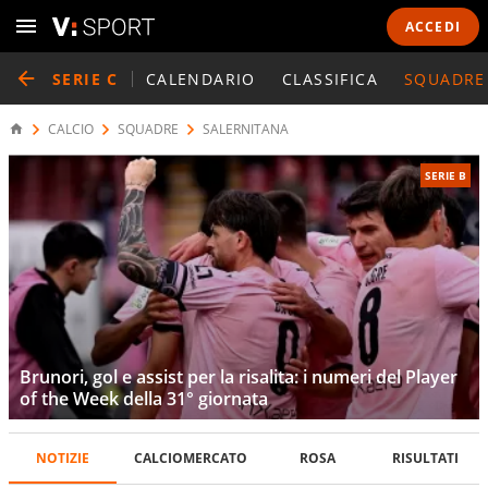
ACCEDI
SERIE C
CALENDARIO
CLASSIFICA
SQUADRE
CALCIO
SQUADRE
SALERNITANA
SERIE B
Brunori, gol e assist per la risalita: i numeri del Player
of the Week della 31° giornata
NOTIZIE
CALCIOMERCATO
ROSA
RISULTATI