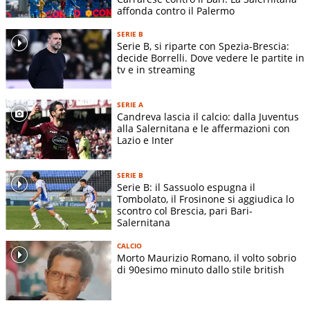
Indirizzo stadio:
-
affonda contro il Palermo
Superficie terreno di gioco:
-
SERIE B
Dimensioni terreno di gioco:
-
Serie B, si riparte con Spezia-Brescia:
decide Borrelli. Dove vedere le partite in
tv e in streaming
SERIE A
Candreva lascia il calcio: dalla Juventus
alla Salernitana e le affermazioni con
Lazio e Inter
SERIE B
Serie B: il Sassuolo espugna il
Tombolato, il Frosinone si aggiudica lo
scontro col Brescia, pari Bari-
Salernitana
CALCIO
Morto Maurizio Romano, il volto sobrio
di 90esimo minuto dallo stile british