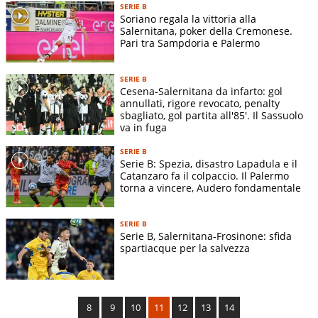
SERIE B
Soriano regala la vittoria alla
Salernitana, poker della Cremonese.
Pari tra Sampdoria e Palermo
SERIE B
Cesena-Salernitana da infarto: gol
annullati, rigore revocato, penalty
sbagliato, gol partita all'85'. Il Sassuolo
va in fuga
SERIE B
Serie B: Spezia, disastro Lapadula e il
Catanzaro fa il colpaccio. Il Palermo
torna a vincere, Audero fondamentale
SERIE B
Serie B, Salernitana-Frosinone: sfida
spartiacque per la salvezza
8
9
10
11
12
13
14