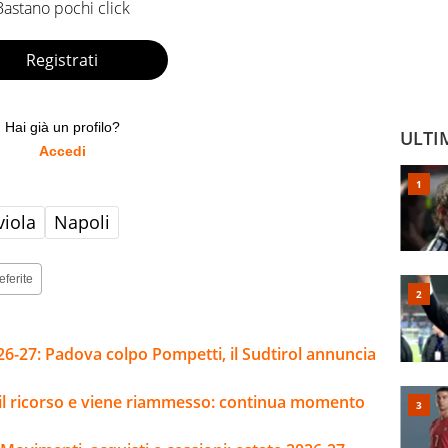
Bastano pochi click
Registrati
Hai già un profilo?
ULTI
Accedi
iola
Napoli
eferite
26-27: Padova colpo Pompetti, il Sudtirol annuncia
e il ricorso e viene riammesso: continua momento