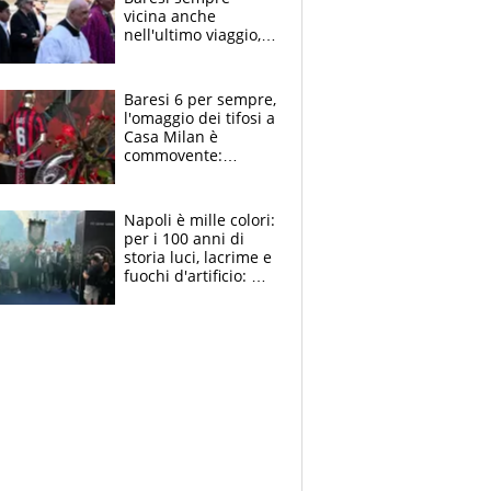
vicina anche
nell'ultimo viaggio,
la moglie Maura, i
figli e i suoi cari
circondati
Baresi 6 per sempre,
dall'affetto dei tifosi
l'omaggio dei tifosi a
Casa Milan è
commovente:
maglie, bandiere,
sciarpe, lacrime e
bigliettini
Napoli è mille colori:
per i 100 anni di
storia luci, lacrime e
fuochi d'artificio: De
Laurentiis salta al
coro anti-Juve