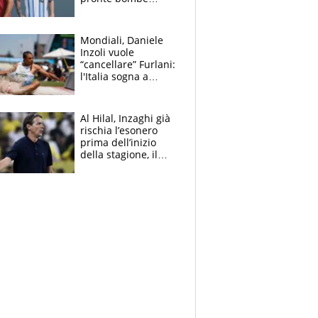
contro la Pulce
Mondiali, Daniele
Inzoli vuole
“cancellare” Furlani:
l'Italia sogna a
Eugene. Castellani
da record, Succo in
finale
Al Hilal, Inzaghi già
rischia l’esonero
prima dell’inizio
della stagione, il
retroscena