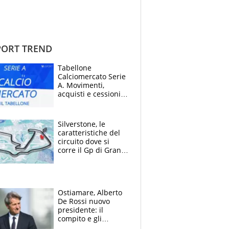
ORT TREND
Tabellone
Calciomercato Serie
A. Movimenti,
acquisti e cessioni:
estate 2026-27
Silverstone, le
caratteristiche del
circuito dove si
corre il Gp di Gran
Bretagna del
Motomondiale
Ostiamare, Alberto
De Rossi nuovo
presidente: il
compito e gli
obiettivi ricevuti dal