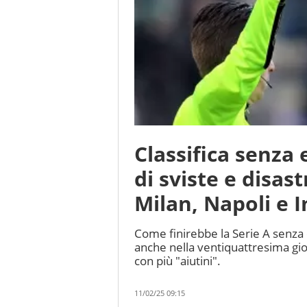
Classifica senza 
di sviste e disast
Milan, Napoli e I
Come finirebbe la Serie A senza
anche nella ventiquattresima gio
con più "aiutini".
11/02/25 09:15