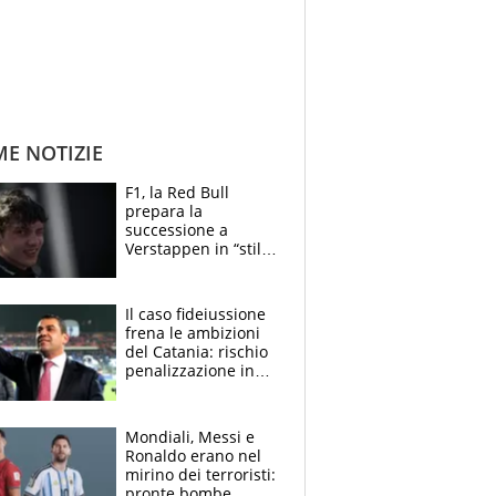
ME NOTIZIE
F1, la Red Bull
prepara la
successione a
Verstappen in “stile
Antonelli”. Colapinto
derubato, che
attacco all’Italia
Il caso fideiussione
frena le ambizioni
del Catania: rischio
penalizzazione in
classifica, cosa
succede?
Mondiali, Messi e
Ronaldo erano nel
mirino dei terroristi:
pronte bombe