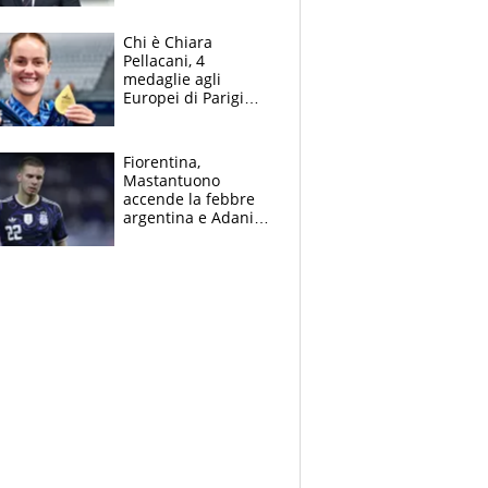
figlio Daniele
Chi è Chiara
Pellacani, 4
medaglie agli
Europei di Parigi
2026, papà
Giampaolo
giornalista, mamma
Fiorentina,
insegnante e il
Mastantuono
fratello calciatore
accende la febbre
argentina e Adani
impazzisce. Ma
Antognoni ‘rovina la
festa’ a Commisso