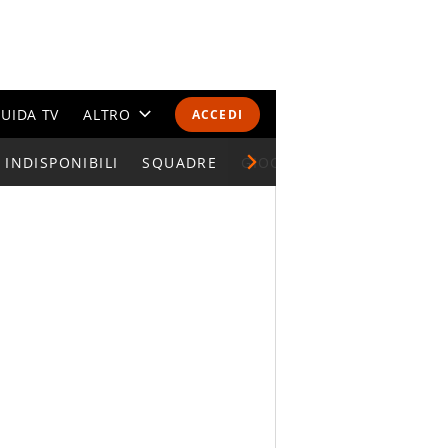
UIDA TV
ALTRO
ACCEDI
INDISPONIBILI
CALENDARI E CLASSIFICHE
SQUADRE
GIOCATORI SERIE A
ALTRI SPORT
MONDIALI 2026
OLIMPIADI
GOSSIP
LIFESTYLE