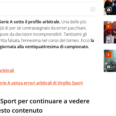
 il glossario del calcio in una nicchia di esperti, lui ne
a svista arbitrale né gli umori social del mondo delle
erie A sotto il profilo arbitrale.
Una delle più
già di per sé contrassegnato da errori pacchiani,
oppure da decisioni incomprensibili. Tantissimi gli
rtita falsata, l’ennesima nel corso del torneo. Ecco
la
aggiornata alla ventiquattresima di campionato.
a
rbitrali
ie A senza errori arbitrali di Virgilio Sport
io Sport per continuare a vedere
sto contenuto