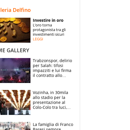
STORIE
lleria Delfino
SPECIALI
Investire in oro
L’oro torna
ESPERTI
protagonista tra gli
investimenti sicuri
LEGGI
CONTATTI
ME GALLERY
Trabzonspor, delirio
per Salah: tifosi
impazziti e lui firma
il contratto allo
stadio
Vozinha, in 30mila
allo stadio per la
presentazione al
Colo-Colo tra luci,
spettacolo, elicotteri
e paracadutisti
La famiglia di Franco
Baresi sempre