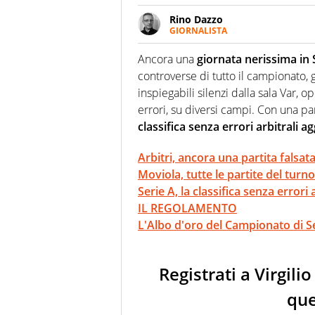
Rino Dazzo
GIORNALISTA
Se mai ci fosse modo di traslare
farebbe parte. Non si perde un
Ancora una
giornata nerissima in S
curve
controverse di tutto il campionato, 
inspiegabili silenzi dalla sala Var, 
errori, su diversi campi. Con una pa
classifica senza errori arbitrali 
Arbitri, ancora una partita falsat
Moviola, tutte le partite del turno
Serie A, la classifica senza errori a
IL REGOLAMENTO
L'Albo d'oro del Campionato di Ser
Registrati a Virgil
que