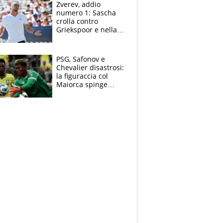
Zverev, addio
numero 1: Sascha
crolla contro
Griekspoor e nella
sfida a due con
Sinner si conferma
terzo. Quanti malori
PSG, Safonov e
a Montreal
Chevalier disastrosi:
la figuraccia col
Maiorca spinge
Suzuki da Luis
Enrique, Juve a
rischio beffa