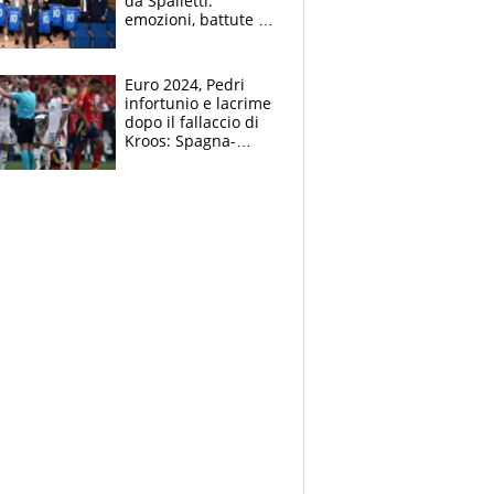
da Spalletti:
emozioni, battute e
ricordi
Euro 2024, Pedri
infortunio e lacrime
dopo il fallaccio di
Kroos: Spagna-
Germania di fuoco,
accuse all’arbitro
Taylor