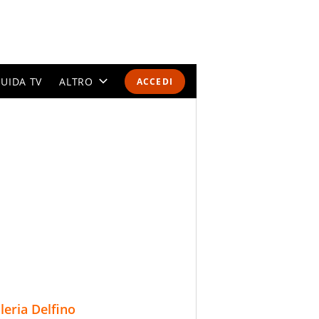
UIDA TV
ALTRO
ACCEDI
CALENDARI E CLASSIFICHE
ALTRI SPORT
MONDIALI 2026
OLIMPIADI
GOSSIP
LIFESTYLE
lleria Delfino