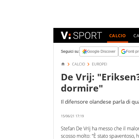
CALCIO
C
Seguici su:
Google Discover
Fonti pr
CALCIO
EUROPEI
De Vrij: "Eriksen
dormire"
Il difensore olandese parla di q
15/06/21 17:19
Stefan De Vrij ha messo che il malor
scosso molto: “È stato spaventoso, 