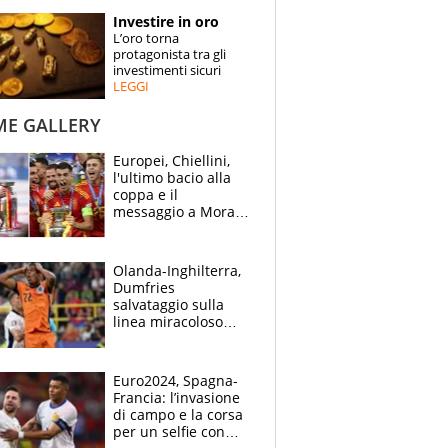
STORIE
Investire in oro
L’oro torna
SPECIALI
protagonista tra gli
investimenti sicuri
LEGGI
ESPERTI
ME GALLERY
CONTATTI
Europei, Chiellini,
l'ultimo bacio alla
coppa e il
messaggio a Morata
"Alzala": festa
Spagna, lacrime
inglesi
Olanda-Inghilterra,
Dumfries
salvataggio sulla
linea miracoloso
dopo l'ingenuità su
Kane: 30' da
montagne russe
Euro2024, Spagna-
Francia: l’invasione
di campo e la corsa
per un selfie con