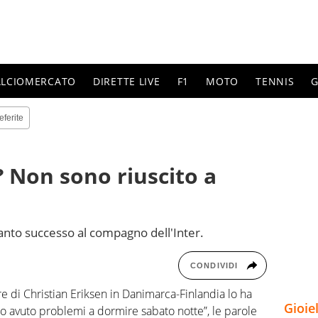
ALCIOMERCATO
DIRETTE LIVE
F1
MOTO
TENNIS
G
eferite
? Non sono riuscito a
uanto successo al compagno dell'Inter.
CONDIVIDI
e di Christian Eriksen in Danimarca-Finlandia lo ha
Gioie
ho avuto problemi a dormire sabato notte”, le parole