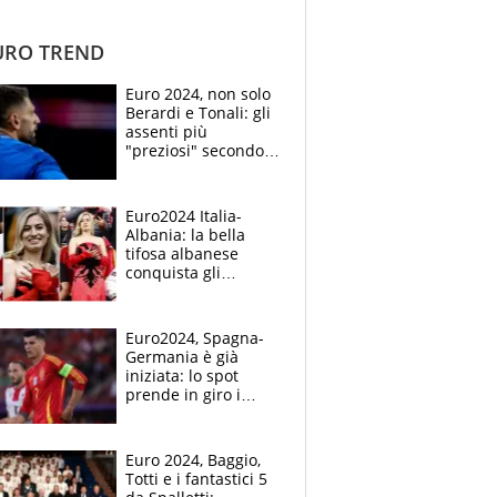
RO TREND
Euro 2024, non solo
Berardi e Tonali: gli
assenti più
"preziosi" secondo
trasfermarkt.it
Euro2024 Italia-
Albania: la bella
tifosa albanese
conquista gli
sguardi a Dortmund,
è lei la nuova Ivana
Knoll?
Euro2024, Spagna-
Germania è già
iniziata: lo spot
prende in giro i
tedeschi, in Italia
occhi puntati su
Morata
Euro 2024, Baggio,
Totti e i fantastici 5