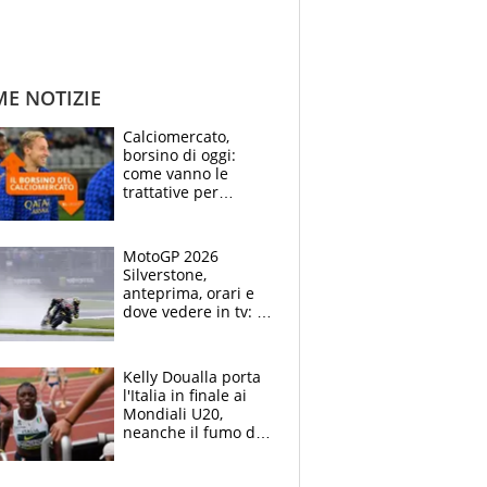
ME NOTIZIE
Calciomercato,
borsino di oggi:
come vanno le
trattative per
Frattesi, Zirkzee,
Nico Gonzalez, Soulé
e Nusa
MotoGP 2026
Silverstone,
anteprima, orari e
dove vedere in tv: il
ritorno di Bezzecchi,
ma il campionato è
apertissimo
Kelly Doualla porta
l'Italia in finale ai
Mondiali U20,
neanche il fumo di
un incendio la frena
sui 100 metri