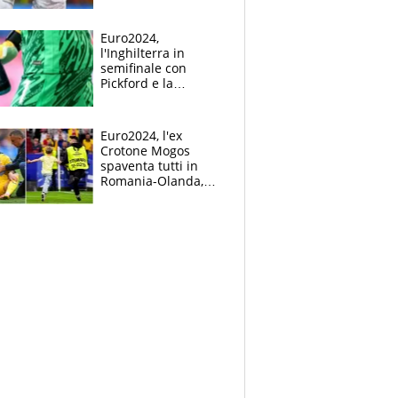
Mbappé
Euro2024,
l'Inghilterra in
semifinale con
Pickford e la
borraccia dei
segreti: "Akanji,
tuffati a sinistra"
Euro2024, l'ex
Crotone Mogos
spaventa tutti in
Romania-Olanda,
poi baby invasione
di campo