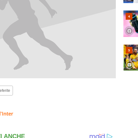
eferite
'Inter