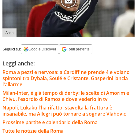
Ansa
Seguici su:
Google Discover
Fonti preferite
Leggi anche:
Roma a pezzi e nervosa: a Cardiff ne prende 4 e volano
spintoni tra Dybala, Soulé e Cristante. Gasperini lancia
l'allarme
Milan-Inter, è già tempo di derby: le scelte di Amorim e
Chivu, l’esordio di Ramos e dove vederlo in tv
Napoli, Lukaku l’ha rifatto: stavolta la frattura è
insanabile, ma Allegri può tornare a sognare Vlahovic
Prossime partite e calendario della Roma
Tutte le notizie della Roma