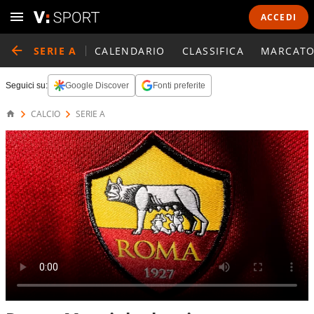
ACCEDI
SERIE A
CALENDARIO
CLASSIFICA
MARCATO
Seguici su:
Google Discover
Fonti preferite
CALCIO
SERIE A