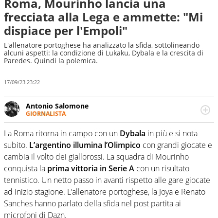
Roma, Mourinho lancia una
frecciata alla Lega e ammette: "Mi
dispiace per l'Empoli"
L'allenatore portoghese ha analizzato la sfida, sottolineando
alcuni aspetti: la condizione di Lukaku, Dybala e la crescita di
Paredes. Quindi la polemica.
17/09/23 23:22
Antonio Salomone
GIORNALISTA
Giornalista pubblicista. Lo affascinano, da sempre, le
categorie minori e i talenti in erba. Ha fiuto per la notizia
La Roma ritorna in campo con un
Dybala
in più e si nota
e per gli emergenti. Calcio, basket, motori: ci pensa lui
subito.
L’argentino illumina l’Olimpico
con grandi giocate e
cambia il volto dei giallorossi. La squadra di Mourinho
conquista la
prima vittoria in Serie A
con un risultato
tennistico. Un netto passo in avanti rispetto alle gare giocate
ad inizio stagione. L’allenatore portoghese, la Joya e Renato
Sanches hanno parlato della sfida nel post partita ai
microfoni di Dazn.