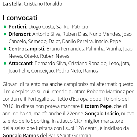
La stella:
Cristiano Ronaldo
I convocati
Portieri
: Diogo Costa, Sà, Rui Patricio
Difensori
: Antonio Silva, Ruben Dias, Nuno Mendes, Joao
Cancelo, Semedo, Dalot, Danilo Pereira, Inacio, Pepe
Centrocampisti
: Bruno Fernandes, Palhinha, Vitinha, Joao
Neves, Otavio, Ruben Neves
Attaccanti
: Bernardo Silva, Cristiano Ronaldo, Leao, Jota,
Joao Felix, Conceiçao, Pedro Neto, Ramos
Giovani di talento ma anche campionissimi affermati: questo
il mix esplosivo su cui intende puntare Roberto Martinez per
condurre il Portogallo sul tetto d’Europa dopo il trionfo del
2016. In difesa non poteva mancare
il totem Pepe
, che di
anni ne ha 41, ma c’è anche il 22enne
Gonçalo Inácio
, nuovo
talento dello Sporting. In attacco CR7, miglior marcatore
della selezione lusitana con i suoi 128 centri, è insidiato da
Gonçalo Ramos
del Paris Saint-Germain.