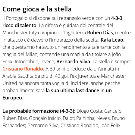
Come gioca e la stella
Il Portogallo si dispone sul rettangolo verde con un
4-3-3
ricco di talento
. La difesa è guidata dal centrale del
Manchester City campione d’Inghilterra
Ruben Dias
, mentre
in attacco c’è davvero l’imbarazzo della scelta.
Rafa Leao
,
che quest’anno ha avuto un rendimento altalenante con la
maglia del Milan, contende una maglia da titolare a João
Felix. Intoccabile, invece,
Bernardo Silva
. La stella è sempre
Cristiano Ronaldo
. A 39 anni e reduce da un’annata in
Arabia Saudita da più di 40 gol, l’ex Juventus e Manchester
United ha ancora tanta voglia di incidere, anche perché
probabilmente sarà
la sua ultima last dance in un
Europeo
.
La probabile formazione (4-3-3):
Diogo Costa; Cancelo,
Ruben Dias, Gonçalo Inácio, Dalot; Palhinha, Neves, Bruno
Fernandes; Bernardo Silva, Cristiano Ronaldo, João Felix