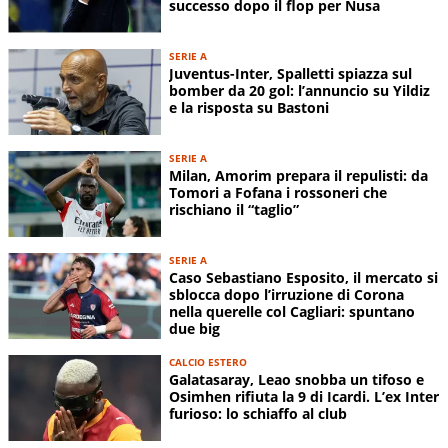
successo dopo il flop per Nusa
SERIE A
Juventus-Inter, Spalletti spiazza sul
bomber da 20 gol: l’annuncio su Yildiz
e la risposta su Bastoni
SERIE A
Milan, Amorim prepara il repulisti: da
Tomori a Fofana i rossoneri che
rischiano il “taglio”
SERIE A
Caso Sebastiano Esposito, il mercato si
sblocca dopo l’irruzione di Corona
nella querelle col Cagliari: spuntano
due big
CALCIO ESTERO
Galatasaray, Leao snobba un tifoso e
Osimhen rifiuta la 9 di Icardi. L’ex Inter
furioso: lo schiaffo al club