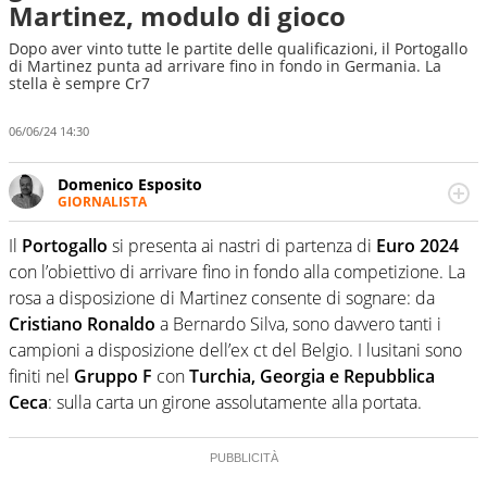
Martinez, modulo di gioco
Dopo aver vinto tutte le partite delle qualificazioni, il Portogallo
di Martinez punta ad arrivare fino in fondo in Germania. La
stella è sempre Cr7
06/06/24 14:30
Domenico Esposito
GIORNALISTA
Da vent’anni in campo e sul campo per vivere ogni evento
in tutte le sue sfaccettature. Passione smisurata per il
Il
Portogallo
si presenta ai nastri di partenza di
Euro 2024
calcio e per la sfera di cuoio. Il pallone è una cosa
con l’obiettivo di arrivare fino in fondo alla competizione. La
serissima, guai a dirgli di no
rosa a disposizione di Martinez consente di sognare: da
Cristiano Ronaldo
a Bernardo Silva, sono davvero tanti i
campioni a disposizione dell’ex ct del Belgio. I lusitani sono
finiti nel
Gruppo F
con
Turchia, Georgia e Repubblica
Ceca
: sulla carta un girone assolutamente alla portata.