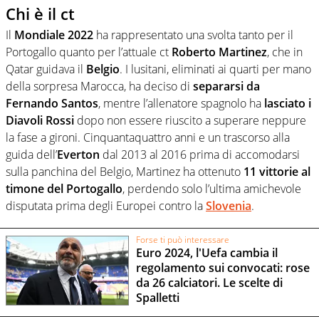
Chi è il ct
Il
Mondiale 2022
ha rappresentato una svolta tanto per il
Portogallo quanto per l’attuale ct
Roberto Martinez
, che in
Qatar guidava il
Belgio
. I lusitani, eliminati ai quarti per mano
della sorpresa Marocca, ha deciso di
separarsi da
Fernando Santos
, mentre l’allenatore spagnolo ha
lasciato i
Diavoli Rossi
dopo non essere riuscito a superare neppure
la fase a gironi. Cinquantaquattro anni e un trascorso alla
guida dell’
Everton
dal 2013 al 2016 prima di accomodarsi
sulla panchina del Belgio, Martinez ha ottenuto
11 vittorie al
timone del Portogallo
, perdendo solo l’ultima amichevole
disputata prima degli Europei contro la
Slovenia
.
Forse ti può interessare
Euro 2024, l'Uefa cambia il
regolamento sui convocati: rose
da 26 calciatori. Le scelte di
Spalletti