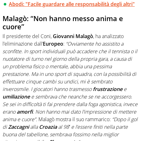
Abodi: "Facile guardare alle responsabilità degli altri"
Malagò: “Non hanno messo anima e
cuore”
Il presidente del Coni,
Giovanni Malagò
, ha analizzato
l’eliminazione dall’
Europeo
:
“Ovviamente ho assistito a
sconfitte. In sport individuali può accadere che il tennista o il
nuotatore di turno nel giorno della propria gara, a causa di
un problema fisico o mentale, abbia una pessima
prestazione. Ma in uno sport di squadra, con la possibilità di
effettuare cinque cambi su undici, mi è sembrato
inverosmile. I giocatori hanno trasmesso
frustrazione
e
umiliazione
e sembrava che neanche se ne accorgessero.
Se sei in difficoltà ti fai prendere dalla foga agonistica, invece
erano
amorfi
. Non hanno mai dato l’impressione di mettere
anima e cuore”.
Malagò mostra il suo rammarico:
“Dopo il gol
di
Zaccagni
alla
Croazia
al 98′ e l’essere finiti nella parte
buona del tabellone, sembrava fossimo nella miglior