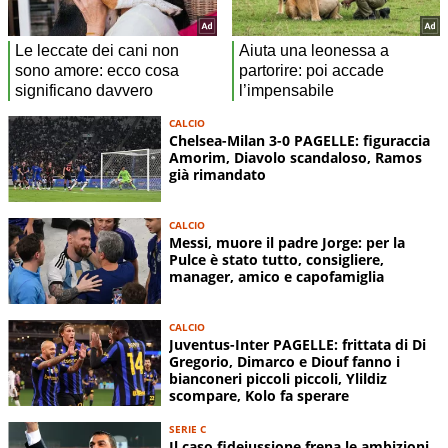
CALCIO
Chelsea-Milan 3-0 PAGELLE: figuraccia
Amorim, Diavolo scandaloso, Ramos
già rimandato
CALCIO
Messi, muore il padre Jorge: per la
Pulce è stato tutto, consigliere,
manager, amico e capofamiglia
CALCIO
Juventus-Inter PAGELLE: frittata di Di
Gregorio, Dimarco e Diouf fanno i
bianconeri piccoli piccoli, Ylildiz
scompare, Kolo fa sperare
SERIE C
Il caso fideiussione frena le ambizioni