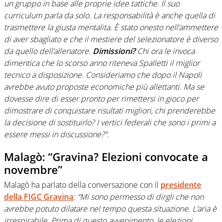
un gruppo in base alle proprie idee tattiche. Il suo
curriculum parla da solo. La responsabilità è anche quella di
trasmettere la giusta mentalita. È stato onesto nell’ammettere
di aver sbagliato e che il mestiere del selezionatore è diverso
da quello dell’allenatore.
Dimissioni?
Chi ora le invoca
dimentica che lo scorso anno riteneva Spalletti il miglior
tecnico a disposizione. Consideriamo che dopo il Napoli
avrebbe avuto proposte economiche più allettanti. Ma se
dovesse dire di esser pronto per rimettersi in gioco per
dimostrare di conquistare risultati migliori, chi prenderebbe
la decisione di sostituirlo? I vertici federali che sono i primi a
essere messi in discussione?”.
Malagò: “Gravina? Elezioni convocate a
novembre”
Malagò ha parlato della conversazione con il
presidente
della FIGC Gravina
:
“Mi sono permesso di dirgli che non
avrebbe potuto dilatare nel tempo questa situazione. L’aria è
irrespirabile. Prima di questo avvenimento, le elezioni