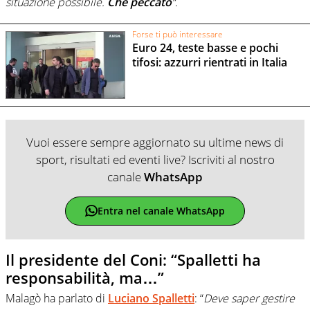
situazione possibile.
Che peccato
“.
Forse ti può interessare
Euro 24, teste basse e pochi
tifosi: azzurri rientrati in Italia
Vuoi essere sempre aggiornato su ultime news di
sport, risultati ed eventi live? Iscriviti al nostro
canale
WhatsApp
Entra nel canale WhatsApp
Il presidente del Coni: “Spalletti ha
responsabilità, ma…”
Malagò ha parlato di
Luciano Spalletti
: “
Deve saper gestire