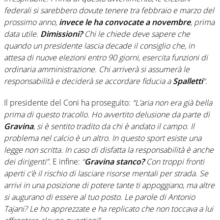
federali si sarebbero dovute tenere tra febbraio e marzo del
prossimo anno,
invece le ha convocate a novembre
, prima
data utile.
Dimissioni?
Chi le chiede deve sapere che
quando un presidente lascia decade il consiglio che, in
attesa di nuove elezioni entro 90 giorni, esercita funzioni di
ordinaria amministrazione. Chi arriverà si assumerà le
responsabilità e deciderà se accordare fiducia a
Spalletti
“.
Il presidente del Coni ha proseguito:
“L’aria non era già bella
prima di questo tracollo. Ho avvertito delusione da parte di
Gravina
, si è sentito tradito da chi è andato il campo. Il
problema nel calcio è un altro. In questo sport esiste una
legge non scritta. In caso di disfatta la responsabilità è anche
dei dirigenti”.
E infine:
“
Gravina stanco?
Con troppi fronti
aperti c’è il rischio di lasciare risorse mentali per strada. Se
arrivi in una posizione di potere tante ti appoggiano, ma altre
si augurano di essere al tuo posto. Le parole di Antonio
Tajani? Le ho apprezzate e ha replicato che non toccava a lui