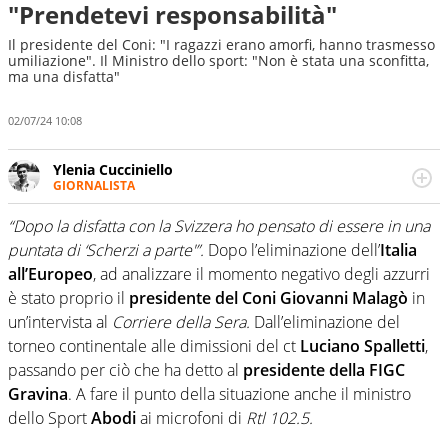
"Prendetevi responsabilità"
Il presidente del Coni: "I ragazzi erano amorfi, hanno trasmesso
umiliazione". Il Ministro dello sport: "Non è stata una sconfitta,
ma una disfatta"
02/07/24 10:08
Ylenia Cucciniello
GIORNALISTA
Appassionatissima di tutto lo sport: scrive di calcio
giocato ma non rinuncia allo sguardo sull'extra campo,
“Dopo la disfatta con la Svizzera ho pensato di essere in una
dove spesso si trovano risposte che il rettangolo verde
puntata di ‘Scherzi a parte'”.
Dopo l’eliminazione dell’
Italia
non riesce a restituire
all’Europeo
, ad analizzare il momento negativo degli azzurri
è stato proprio il
presidente del Coni
Giovanni Malagò
in
un’intervista al
Corriere della Sera.
Dall’eliminazione del
torneo continentale alle dimissioni del ct
Luciano
Spalletti
,
passando per ciò che ha detto al
presidente della
FIGC
Gravina
. A fare il punto della situazione anche il ministro
dello Sport
Abodi
ai microfoni di
Rtl 102.5.