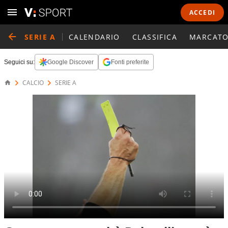
ACCEDI
SERIE A
CALENDARIO
CLASSIFICA
MARCATO
Seguici su:
Google Discover
Fonti preferite
CALCIO
SERIE A