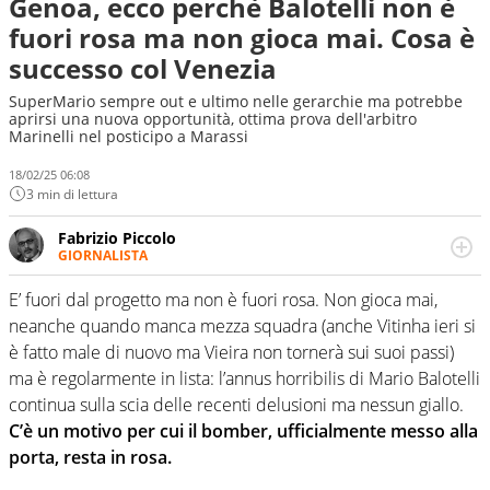
Genoa, ecco perchè Balotelli non è
fuori rosa ma non gioca mai. Cosa è
successo col Venezia
SuperMario sempre out e ultimo nelle gerarchie ma potrebbe
aprirsi una nuova opportunità, ottima prova dell'arbitro
Marinelli nel posticipo a Marassi
18/02/25 06:08
3 min di lettura
Fabrizio Piccolo
GIORNALISTA
Nella sua carriera ha seguito numerose manifestazioni
sportive e collaborato con agenzie e testate. Esperienza,
E’ fuori dal progetto ma non è fuori rosa. Non gioca mai,
competenza, conoscenza e memoria storica. Si occupa
neanche quando manca mezza squadra (anche Vitinha ieri si
prevalentemente di calcio
è fatto male di nuovo ma Vieira non tornerà sui suoi passi)
ma è regolarmente in lista: l’annus horribilis di Mario Balotelli
continua sulla scia delle recenti delusioni ma nessun giallo.
C’è un motivo per cui il bomber, ufficialmente messo alla
porta, resta in rosa.