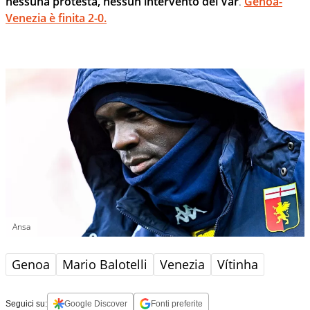
nessuna protesta, nessun intervento del Var
.
Genoa-
Venezia è finita 2-0.
Ansa
Genoa
Mario Balotelli
Venezia
Vítinha
Seguici su:
Google Discover
Fonti preferite