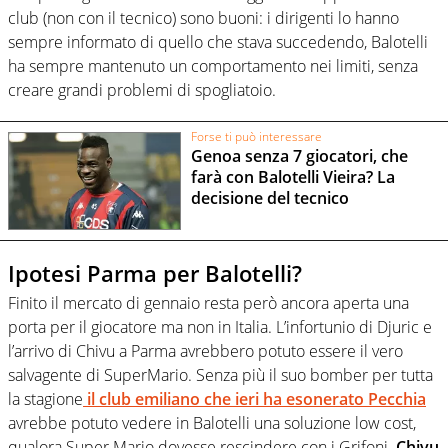
club (non con il tecnico) sono buoni: i dirigenti lo hanno
sempre informato di quello che stava succedendo, Balotelli
ha sempre mantenuto un comportamento nei limiti, senza
creare grandi problemi di spogliatoio.
Forse ti può interessare
Genoa senza 7 giocatori, che
farà con Balotelli Vieira? La
decisione del tecnico
Ipotesi Parma per Balotelli?
Finito il mercato di gennaio resta però ancora aperta una
porta per il giocatore ma non in Italia. L’infortunio di Djuric e
l’arrivo di Chivu a Parma avrebbero potuto essere il vero
salvagente di SuperMario. Senza più il suo bomber per tutta
la stagione
il club emiliano che ieri ha esonerato Pecchia
avrebbe potuto vedere in Balotelli una soluzione low cost,
qualora Super Mario dovesse rescindere con i Grifoni.
Chivu