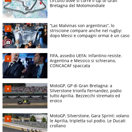
circuito dove si corre il Gp di Gran
Bretagna del Motomondiale
“Las Malvinas son argentinas”, lo
striscione compare anche nel rugby:
dopo Messi e compagni ormai è un caso
FIFA, assedio UEFA: Infantino resiste.
Argentina e Messico si schierano,
CONCACAF spaccata
MotoGP, GP di Gran Bretagna: a
Silverstone trionfa Fernandez, podio
tutto Aprilia. Bezzecchi stremato ed
eroico
MotoGP, Silverstone, Gara Sprint: volano
le Aprilia, tripletta sul podio. Le Ducati
crollano