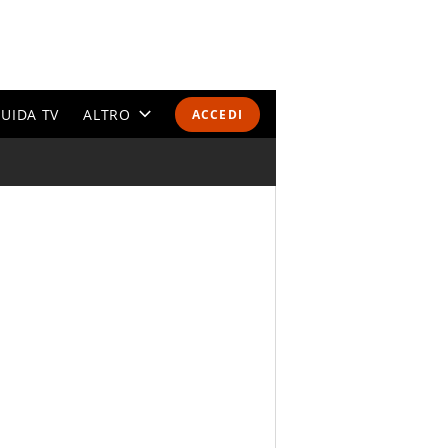
UIDA TV
ALTRO
ACCEDI
CALENDARI E CLASSIFICHE
ALTRI SPORT
MONDIALI 2026
OLIMPIADI
GOSSIP
LIFESTYLE