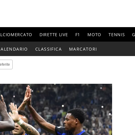
ALCIOMERCATO
DIRETTE LIVE
F1
MOTO
TENNIS
G
CALENDARIO
CLASSIFICA
MARCATORI
eferite