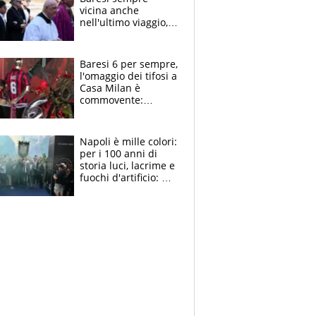
vicina anche
nell'ultimo viaggio,
la moglie Maura, i
figli e i suoi cari
circondati
Baresi 6 per sempre,
dall'affetto dei tifosi
l'omaggio dei tifosi a
Casa Milan è
commovente:
maglie, bandiere,
sciarpe, lacrime e
bigliettini
Napoli è mille colori:
per i 100 anni di
storia luci, lacrime e
fuochi d'artificio: De
Laurentiis salta al
coro anti-Juve