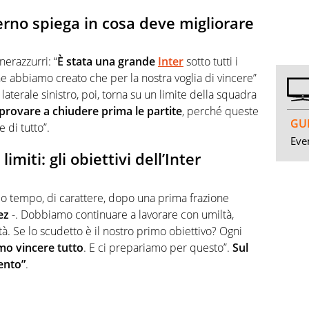
erno spiega in cosa deve migliorare
nerazzurri: “
È stata una grande
Inter
sotto tutti i
che abbiamo creato che per la nostra voglia di vincere”
 laterale sinistro, poi, torna su un limite della squadra
rovare a chiudere prima le partite
, perché queste
GUI
 di tutto”.
Even
miti: gli obiettivi dell’Inter
 tempo, di carattere, dopo una prima frazione
ez
-. Dobbiamo continuare a lavorare con umiltà,
ità. Se lo scudetto è il nostro primo obiettivo? Ogni
mo vincere tutto
. E ci prepariamo per questo”.
Sul
ento”
.