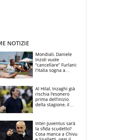
ME NOTIZIE
Mondiali, Daniele
Inzoli vuole
“cancellare” Furlani:
l'Italia sogna a
Eugene. Castellani
da record, Succo in
finale
Al Hilal, Inzaghi già
rischia l’esonero
prima dell’inizio
della stagione, il
retroscena
Inter-Juventus sarà
la sfida scudetto?
Cosa manca a Chivu
e Spalletti, oggi il