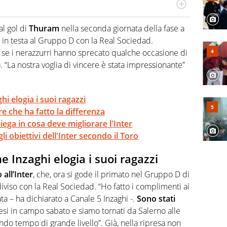
po per vivere ogni evento in tutte le sue sfaccettature.
 e per la sfera di cuoio. Il pallone è una cosa serissima,
al gol di
Thuram
nella seconda giornata della fase a
 in testa al Gruppo D con la Real Sociedad.
 se i nerazzurri hanno sprecato qualche occasione di
 “La nostra voglia di vincere è stata impressionante”
hi elogia i suoi ragazzi
re che ha fatto la differenza
ega in cosa deve migliorare l'Inter
li obiettivi dell'Inter secondo il Toro
e Inzaghi elogia i suoi ragazzi
 all’Inter
, che, ora si gode il primato nel Gruppo D di
iviso con la Real Sociedad. “Ho fatto i complimenti ai
ta – ha dichiarato a Canale 5 Inzaghi -.
Sono stati
si in campo sabato e siamo tornati da Salerno alle
ondo tempo di grande livello”. Già, nella ripresa non