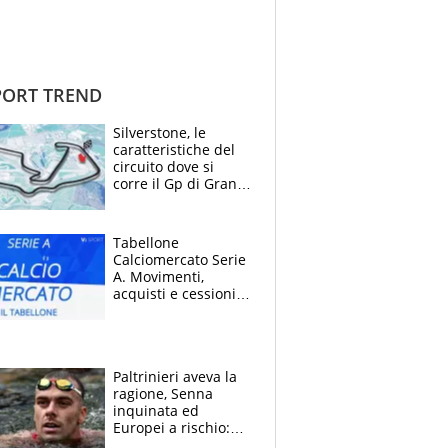
ORT TREND
Silverstone, le
caratteristiche del
circuito dove si
corre il Gp di Gran
Bretagna del
Motomondiale
Tabellone
Calciomercato Serie
A. Movimenti,
acquisti e cessioni:
estate 2026-27
Paltrinieri aveva la
ragione, Senna
inquinata ed
Europei a rischio:
allenamenti fermi,