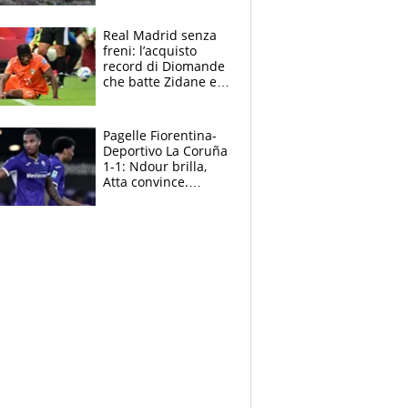
cosa succede
adesso
Real Madrid senza
freni: l’acquisto
record di Diomande
che batte Zidane e
Ronaldo. Vinicius
rinnova: le cifre
Pagelle Fiorentina-
Deportivo La Coruña
1-1: Ndour brilla,
Atta convince.
Pongracic rovina
tutto nel finale