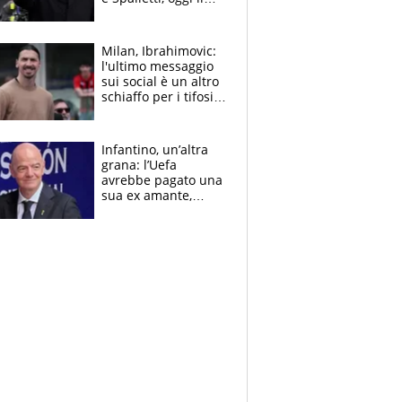
primo antipasto
Milan, Ibrahimovic:
l'ultimo messaggio
sui social è un altro
schiaffo per i tifosi
rossoneri
Infantino, un’altra
grana: l’Uefa
avrebbe pagato una
sua ex amante,
scoppia lo scandalo