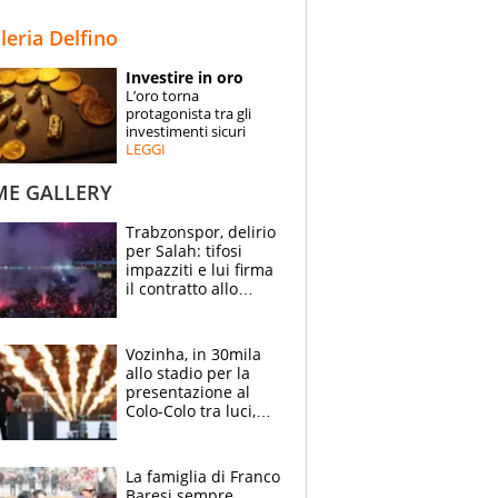
STORIE
lleria Delfino
SPECIALI
Investire in oro
L’oro torna
ESPERTI
protagonista tra gli
investimenti sicuri
LEGGI
CONTATTI
ME GALLERY
Trabzonspor, delirio
per Salah: tifosi
impazziti e lui firma
il contratto allo
stadio
Vozinha, in 30mila
allo stadio per la
presentazione al
Colo-Colo tra luci,
spettacolo, elicotteri
e paracadutisti
La famiglia di Franco
Baresi sempre