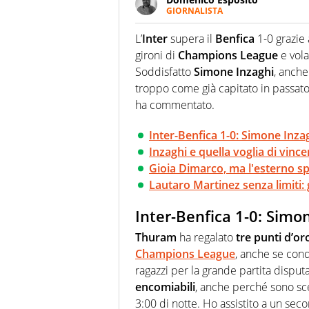
GIORNALISTA
Da vent’anni in campo e sul cam
Passione smisurata per il calcio
L’
Inter
supera il
Benfica
1-0 grazie 
guai a dirgli di no
gironi di
Champions League
e vola
Soddisfatto
Simone Inzaghi
, anche
troppo come già capitato in passato.
ha commentato.
Inter-Benfica 1-0: Simone Inzag
Inzaghi e quella voglia di vince
Gioia Dimarco, ma l'esterno spi
Lautaro Martinez senza limiti: g
Inter-Benfica 1-0: Simon
Thuram
ha regalato
tre punti d’oro
Champions League
, anche se cond
ragazzi per la grande partita disputa
encomiabili
, anche perché sono sce
3:00 di notte. Ho assistito a un sec