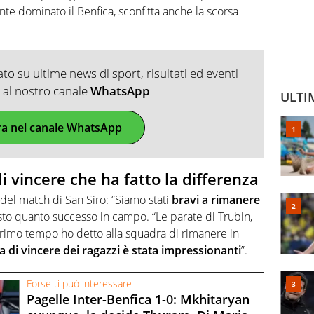
mente dominato il Benfica, sconfitta anche la scorsa
o su ultime news di sport, risultati ed eventi
ti al nostro canale
WhatsApp
ULTI
ra nel canale WhatsApp
di vincere che ha fatto la differenza
i del match di San Siro: “Siamo stati
bravi a rimanere
visto quanto successo in campo. “Le parate di Trubin,
ne primo tempo ho detto alla squadra di rimanere in
a di vincere dei ragazzi è stata impressionanti
”.
Forse ti può interessare
Pagelle Inter-Benfica 1-0: Mkhitaryan