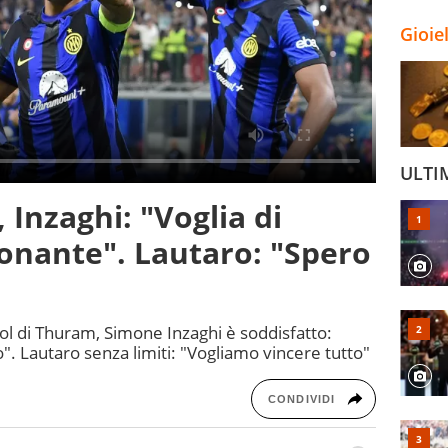
Gioie
ULTI
, Inzaghi: "Voglia di
onante". Lautaro: "Spero
 gol di Thuram, Simone Inzaghi è soddisfatto:
". Lautaro senza limiti: "Vogliamo vincere tutto"
CONDIVIDI