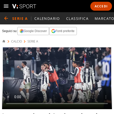
ACCEDI
SERIE A
CALENDARIO
CLASSIFICA
MARCATO
Seguici su:
Google Discover
Fonti preferite
CALCIO
SERIE A