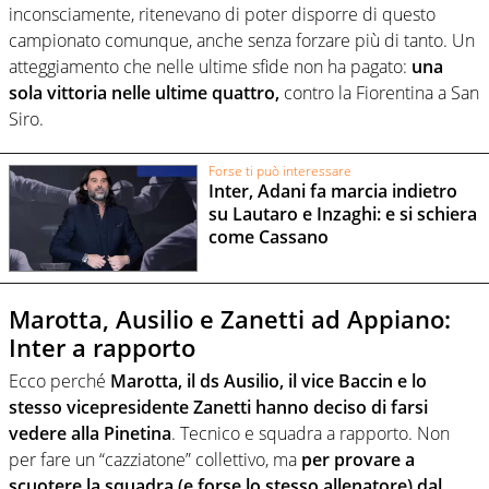
inconsciamente, ritenevano di poter disporre di questo
campionato comunque, anche senza forzare più di tanto. Un
atteggiamento che nelle ultime sfide non ha pagato:
una
sola vittoria nelle ultime quattro,
contro la Fiorentina a San
Siro.
Forse ti può interessare
Inter, Adani fa marcia indietro
su Lautaro e Inzaghi: e si schiera
come Cassano
Marotta, Ausilio e Zanetti ad Appiano:
Inter a rapporto
Ecco perché
Marotta, il ds Ausilio, il vice Baccin e lo
stesso vicepresidente Zanetti hanno deciso di farsi
vedere alla Pinetina
. Tecnico e squadra a rapporto. Non
per fare un “cazziatone” collettivo, ma
per provare a
scuotere la squadra (e forse lo stesso allenatore) dal