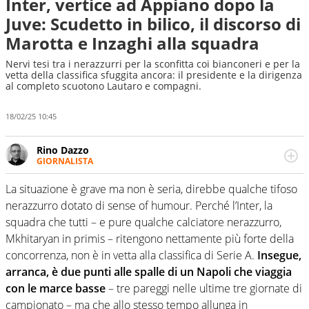
Inter, vertice ad Appiano dopo la
Juve: Scudetto in bilico, il discorso di
Marotta e Inzaghi alla squadra
Nervi tesi tra i nerazzurri per la sconfitta coi bianconeri e per la
vetta della classifica sfuggita ancora: il presidente e la dirigenza
al completo scuotono Lautaro e compagni.
18/02/25 10:45
Rino Dazzo
GIORNALISTA
Se mai ci fosse modo di traslare il glossario del calcio in
una nicchia di esperti, lui ne farebbe parte. Non si perde
La situazione è grave ma non è seria, direbbe qualche tifoso
una svista arbitrale né gli umori social del mondo delle
nerazzurro dotato di sense of humour. Perché l’Inter, la
curve
squadra che tutti – e pure qualche calciatore nerazzurro,
Mkhitaryan in primis – ritengono nettamente più forte della
concorrenza, non è in vetta alla classifica di Serie A.
Insegue,
arranca, è due punti alle spalle di un Napoli che viaggia
con le marce basse
– tre pareggi nelle ultime tre giornate di
campionato – ma che allo stesso tempo allunga in