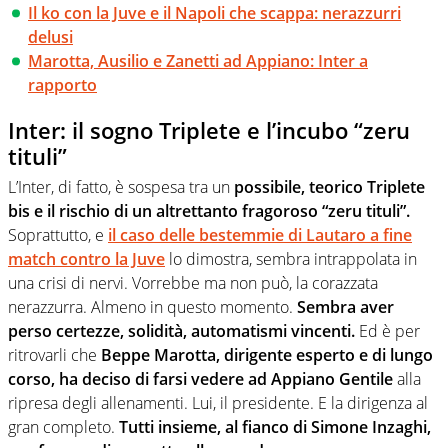
Il ko con la Juve e il Napoli che scappa: nerazzurri
delusi
Marotta, Ausilio e Zanetti ad Appiano: Inter a
rapporto
Inter: il sogno Triplete e l’incubo “zeru
tituli”
L’Inter, di fatto, è sospesa tra un
possibile, teorico Triplete
bis e il rischio di un altrettanto fragoroso “zeru tituli”.
Soprattutto, e
il caso delle bestemmie di Lautaro a fine
match contro la Juve
lo dimostra, sembra intrappolata in
una crisi di nervi. Vorrebbe ma non può, la corazzata
nerazzurra. Almeno in questo momento.
Sembra aver
perso certezze, solidità, automatismi vincenti.
Ed è per
ritrovarli che
Beppe Marotta, dirigente esperto e di lungo
corso, ha deciso di farsi vedere ad Appiano Gentile
alla
ripresa degli allenamenti. Lui, il presidente. E la dirigenza al
gran completo.
Tutti insieme, al fianco di Simone Inzaghi,