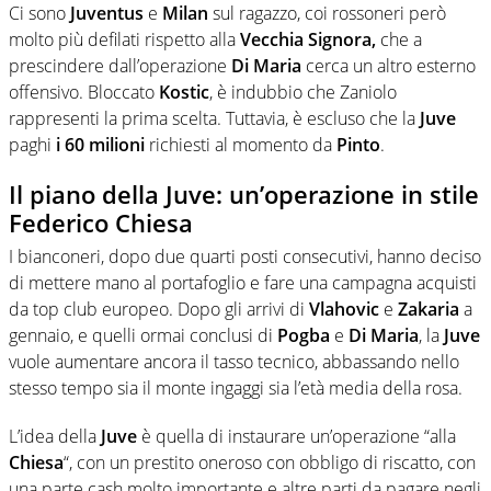
Ci sono
Juventus
e
Milan
sul ragazzo, coi rossoneri però
molto più defilati rispetto alla
Vecchia Signora,
che a
prescindere dall’operazione
Di Maria
cerca un altro esterno
offensivo. Bloccato
Kostic
, è indubbio che Zaniolo
rappresenti la prima scelta. Tuttavia, è escluso che la
Juve
paghi
i 60 milioni
richiesti al momento da
Pinto
.
Il piano della Juve: un’operazione in stile
Federico Chiesa
I bianconeri, dopo due quarti posti consecutivi, hanno deciso
di mettere mano al portafoglio e fare una campagna acquisti
da top club europeo. Dopo gli arrivi di
Vlahovic
e
Zakaria
a
gennaio, e quelli ormai conclusi di
Pogba
e
Di Maria
, la
Juve
vuole aumentare ancora il tasso tecnico, abbassando nello
stesso tempo sia il monte ingaggi sia l’età media della rosa.
L’idea della
Juve
è quella di instaurare un’operazione “alla
Chiesa
“, con un prestito oneroso con obbligo di riscatto, con
una parte cash molto importante e altre parti da pagare negli