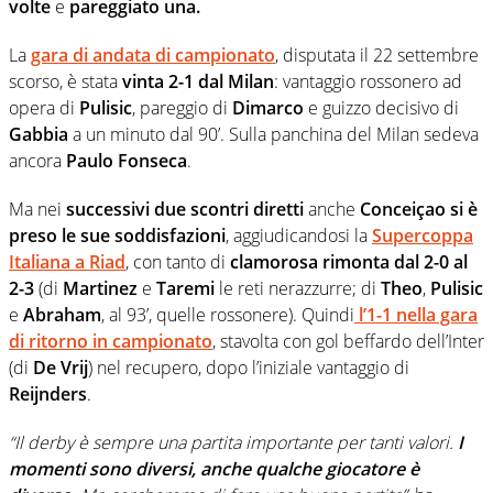
volte
e
pareggiato una.
La
gara di andata di campionato
, disputata il 22 settembre
scorso, è stata
vinta 2-1 dal Milan
: vantaggio rossonero ad
opera di
Pulisic
, pareggio di
Dimarco
e guizzo decisivo di
Gabbia
a un minuto dal 90’. Sulla panchina del Milan sedeva
ancora
Paulo Fonseca
.
Ma nei
successivi due scontri diretti
anche
Conceiçao si è
preso le sue soddisfazioni
, aggiudicandosi la
Supercoppa
Italiana a Riad
, con tanto di
clamorosa rimonta dal 2-0 al
2-3
(di
Martinez
e
Taremi
le reti nerazzurre; di
Theo
,
Pulisic
e
Abraham
, al 93’, quelle rossonere). Quindi
l’1-1 nella gara
di ritorno in campionato
, stavolta con gol beffardo dell’Inter
(di
De Vrij
) nel recupero, dopo l’iniziale vantaggio di
Reijnders
.
“Il derby è sempre una partita importante per tanti valori.
I
momenti sono diversi, anche qualche giocatore è