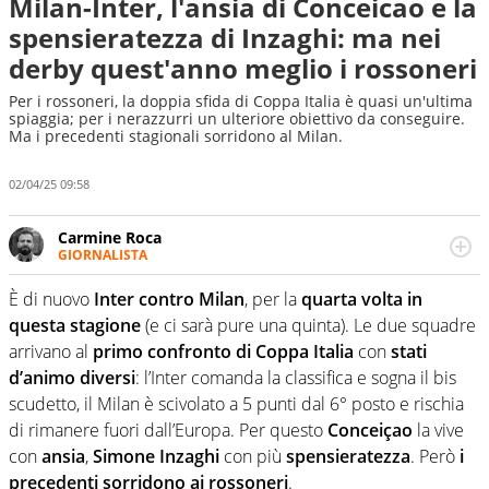
Milan-Inter, l'ansia di Conceicao e la
spensieratezza di Inzaghi: ma nei
derby quest'anno meglio i rossoneri
Per i rossoneri, la doppia sfida di Coppa Italia è quasi un'ultima
spiaggia; per i nerazzurri un ulteriore obiettivo da conseguire.
Ma i precedenti stagionali sorridono al Milan.
02/04/25 09:58
Carmine Roca
GIORNALISTA
Giornalista pubblicista, appassionato di calcio in tutte le
sue sfaccettature, con una particolare predilezione per i
È di nuovo
Inter contro Milan
, per la
quarta volta in
campionati minori.
questa stagione
(e ci sarà pure una quinta). Le due squadre
arrivano al
primo confronto di Coppa Italia
con
stati
d’animo diversi
: l’Inter comanda la classifica e sogna il bis
scudetto, il Milan è scivolato a 5 punti dal 6° posto e rischia
di rimanere fuori dall’Europa. Per questo
Conceiçao
la vive
con
ansia
,
Simone Inzaghi
con più
spensieratezza
. Però
i
precedenti sorridono ai rossoneri
.