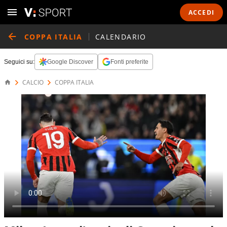
ACCEDI
COPPA ITALIA
CALENDARIO
Seguici su:
Google Discover
Fonti preferite
CALCIO
COPPA ITALIA