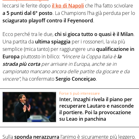
leccarsi le ferite dopo
il ko di Napoli
che l’ha fatto scivolare
a 5 punti dal 6° posto
. La Champions l’ha già perduta per lo
sciagurato playoff contro il Feyenoord
.
Ecco perché tra le due,
chi si gioca tutto o quasi è il Milan
.
Una partita da
ultima spiaggia
per i rossoneri, la via più
semplice (mica tanto) per raggiungere una
qualificazione in
Europa
piuttosto in bilico:
“Vincere la Coppa Italia è
la
strada più corta
per arrivare in Europa, anche se in
campionato mancano ancora delle partite da giocare e da
vincere”
, ha confermato
Sergio Conceiçao
.
Forse ti può interessare
Inter, Inzaghi rivela il piano per
recuperare Lautaro e nasconde
il portiere. Poi la provocazione
su Leao in panchina
Sulla
sponda nerazzurra
l’animo è sicuramente più leggero.