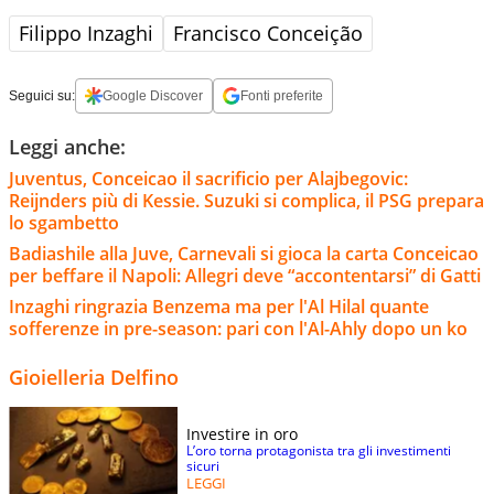
Filippo Inzaghi
Francisco Conceição
Seguici su:
Google Discover
Fonti preferite
Leggi anche:
Juventus, Conceicao il sacrificio per Alajbegovic:
Reijnders più di Kessie. Suzuki si complica, il PSG prepara
lo sgambetto
Badiashile alla Juve, Carnevali si gioca la carta Conceicao
per beffare il Napoli: Allegri deve “accontentarsi” di Gatti
Inzaghi ringrazia Benzema ma per l'Al Hilal quante
sofferenze in pre-season: pari con l'Al-Ahly dopo un ko
Gioielleria Delfino
Investire in oro
L’oro torna protagonista tra gli investimenti
sicuri
LEGGI