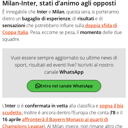
Milan-Inter, stati d’animo agli opposti
È innegabile che
Inter
e
Milan
, questa sera, si porteranno
dietro un
bagaglio di esperienze
, di
risultati
e di
sensazioni
che potrebbero influire sulla
doppia sfida di
Coppa Italia
. Pesa, eccome se pesa, il
momento
delle due
squadre.
Vuoi essere sempre aggiornato su ultime news di
sport, risultati ed eventi live? Iscriviti al nostro
canale
WhatsApp
Entra nel canale WhatsApp
L’
Inter
si è
confermata in vetta
alla classifica e
sogna il bis
scudetto.
Inoltre è ancora dentro l’Europa che conta (
l’8
e il
16 aprile
affronterà il Bayern Monaco ai quarti di
Champions League
). Al Milan, invece, non rimane altro che