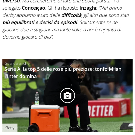
diverso
. Ma cercheremo di fare una buona partita”
, ha
spiegato
Conceiçao
. Gli ha risposto
Inzaghi
:
“Nel primo
derby abbiamo avuto delle
difficoltà
, gli altri due sono stati
più equilibrati e decisi da episodi
. Solitamente se ne
giocano due a stagioni, ma tante volte a noi è capitato di
doverne giocare di più”.
Serie A, la top 5 delle rose più preziose: tonfo Milan,
l'Inter domina
Getty