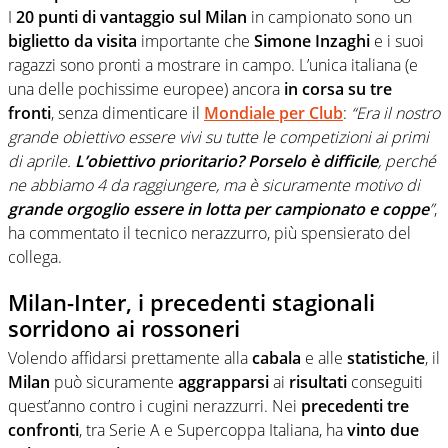
I
20 punti di vantaggio sul Milan
in campionato sono un
biglietto da visita
importante che
Simone Inzaghi
e i suoi
ragazzi sono pronti a mostrare in campo. L’unica italiana (e
una delle pochissime europee) ancora
in corsa su tre
fronti
, senza dimenticare il
Mondiale per Club
:
“Era il nostro
grande obiettivo essere vivi su tutte le competizioni ai primi
di aprile.
L’obiettivo prioritario? Porselo è difficile
, perché
ne abbiamo 4 da raggiungere, ma è sicuramente motivo di
grande orgoglio essere in lotta per campionato e coppe
”
,
ha commentato il tecnico nerazzurro, più spensierato del
collega.
Milan-Inter, i precedenti stagionali
sorridono ai rossoneri
Volendo affidarsi prettamente alla
cabala
e alle
statistiche
, il
Milan
può sicuramente
aggrapparsi
ai
risultati
conseguiti
quest’anno contro i cugini nerazzurri. Nei
precedenti tre
confronti
, tra Serie A e Supercoppa Italiana, ha
vinto due