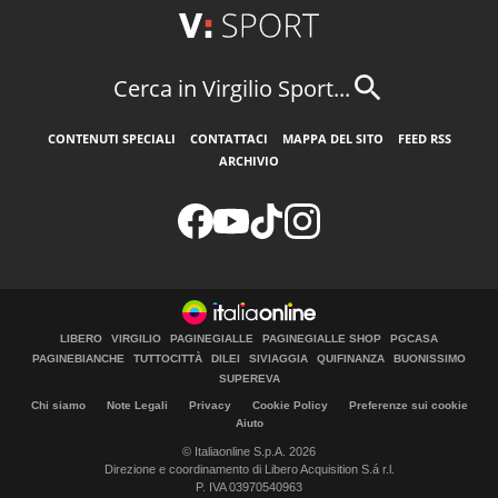
Cerca in Virgilio Sport...
CONTENUTI SPECIALI
CONTATTACI
MAPPA DEL SITO
FEED RSS
ARCHIVIO
LIBERO
VIRGILIO
PAGINEGIALLE
PAGINEGIALLE SHOP
PGCASA
PAGINEBIANCHE
TUTTOCITTÀ
DILEI
SIVIAGGIA
QUIFINANZA
BUONISSIMO
SUPEREVA
Chi siamo
Note Legali
Privacy
Cookie Policy
Preferenze sui cookie
Aiuto
© Italiaonline S.p.A. 2026
Direzione e coordinamento di Libero Acquisition S.á r.l.
P. IVA 03970540963