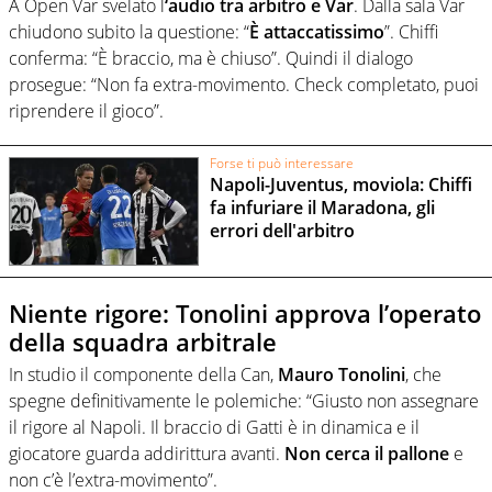
A Open Var svelato l
‘audio tra arbitro e Var
. Dalla sala Var
chiudono subito la questione: “
È attaccatissimo
”. Chiffi
conferma: “È braccio, ma è chiuso”. Quindi il dialogo
prosegue: “Non fa extra-movimento. Check completato, puoi
riprendere il gioco”.
Forse ti può interessare
Napoli-Juventus, moviola: Chiffi
fa infuriare il Maradona, gli
errori dell'arbitro
Niente rigore: Tonolini approva l’operato
della squadra arbitrale
In studio il componente della Can,
Mauro Tonolini
, che
spegne definitivamente le polemiche: “Giusto non assegnare
il rigore al Napoli. Il braccio di Gatti è in dinamica e il
giocatore guarda addirittura avanti.
Non cerca il pallone
e
non c’è l’extra-movimento”.