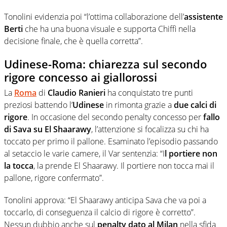
Tonolini evidenzia poi “l’ottima collaborazione dell’
assistente
Berti
che ha una buona visuale e supporta Chiffi nella
decisione finale, che è quella corretta”.
Udinese-Roma: chiarezza sul secondo
rigore concesso ai giallorossi
La
Roma
di
Claudio Ranieri
ha conquistato tre punti
preziosi battendo l’
Udinese
in rimonta grazie a
due calci di
rigore
. In occasione del secondo penalty concesso per
fallo
di Sava su El Shaarawy
, l’attenzione si focalizza su chi ha
toccato per primo il pallone. Esaminato l’episodio passando
al setaccio le varie camere, il Var sentenzia: “I
l portiere non
la tocca
, la prende El Shaarawy. Il portiere non tocca mai il
pallone, rigore confermato”.
Tonolini approva: “El Shaarawy anticipa Sava che va poi a
toccarlo, di conseguenza il calcio di rigore è corretto”.
Nessun dubbio anche sul
penalty dato al Milan
nella sfida