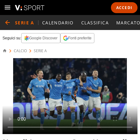
ACCEDI
SERIE A
CALENDARIO
CLASSIFICA
MARCATO
Seguici su:
Google Discover
Fonti preferite
CALCIO
SERIE A