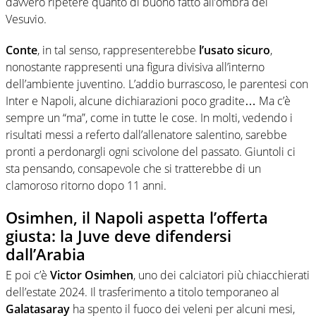
davvero ripetere quanto di buono fatto all’ombra del
Vesuvio.
Conte
, in tal senso, rappresenterebbe
l’usato sicuro
,
nonostante rappresenti una figura divisiva all’interno
dell’ambiente juventino. L’addio burrascoso, le parentesi con
Inter e Napoli, alcune dichiarazioni poco gradite… Ma c’è
sempre un “ma”, come in tutte le cose. In molti, vedendo i
risultati messi a referto dall’allenatore salentino, sarebbe
pronti a perdonargli ogni scivolone del passato. Giuntoli ci
sta pensando, consapevole che si tratterebbe di un
clamoroso ritorno dopo 11 anni.
Osimhen, il Napoli aspetta l’offerta
giusta: la Juve deve difendersi
dall’Arabia
E poi c’è
Victor Osimhen
, uno dei calciatori più chiacchierati
dell’estate 2024. Il trasferimento a titolo temporaneo al
Galatasaray
ha spento il fuoco dei veleni per alcuni mesi,