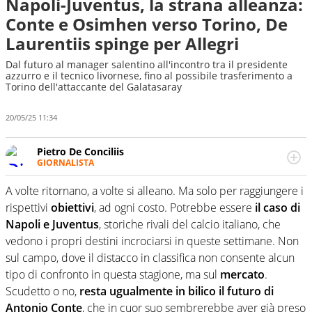
Napoli-Juventus, la strana alleanza:
Conte e Osimhen verso Torino, De
Laurentiis spinge per Allegri
Dal futuro al manager salentino all'incontro tra il presidente
azzurro e il tecnico livornese, fino al possibile trasferimento a
Torino dell'attaccante del Galatasaray
20/05/25 11:34
Pietro De Conciliis
GIORNALISTA
Giornalista pubblicista e speaker radiofonico, per Virgilio
Sport si occupa di calcio con uno sguardo attento e
A volte ritornano, a volte si alleano. Ma solo per raggiungere i
competente sui campionati di Serie B e Serie C
rispettivi
obiettivi
, ad ogni costo. Potrebbe essere
il caso di
Napoli e Juventus
, storiche rivali del calcio italiano, che
vedono i propri destini incrociarsi in queste settimane. Non
sul campo, dove il distacco in classifica non consente alcun
tipo di confronto in questa stagione, ma sul
mercato
.
Scudetto o no,
resta ugualmente in bilico il futuro di
Antonio Conte
, che in cuor suo sembrerebbe aver già preso