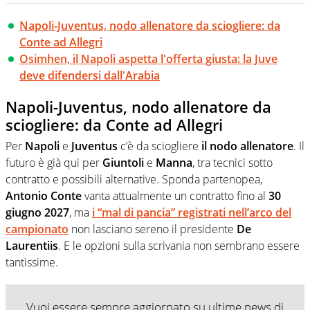
Napoli-Juventus, nodo allenatore da sciogliere: da
Conte ad Allegri
Osimhen, il Napoli aspetta l'offerta giusta: la Juve
deve difendersi dall'Arabia
Napoli-Juventus, nodo allenatore da
sciogliere: da Conte ad Allegri
Per
Napoli
e
Juventus
c’è da sciogliere
il nodo allenatore
. Il
futuro è già qui per
Giuntoli
e
Manna
, tra tecnici sotto
contratto e possibili alternative. Sponda partenopea,
Antonio Conte
vanta attualmente un contratto fino al
30
giugno 2027
, ma
i “mal di pancia” registrati nell’arco del
campionato
non lasciano sereno il presidente
De
Laurentiis
. E le opzioni sulla scrivania non sembrano essere
tantissime.
Vuoi essere sempre aggiornato su ultime news di