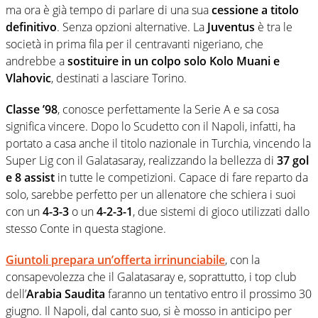
ma ora è già tempo di parlare di una sua
cessione a titolo
definitivo
. Senza opzioni alternative. La
Juventus
è tra le
società in prima fila per il centravanti nigeriano, che
andrebbe a
sostituire in un colpo solo
Kolo Muani e
Vlahovic
, destinati a lasciare Torino.
Classe ’98
, conosce perfettamente la Serie A e sa cosa
significa vincere. Dopo lo Scudetto con il Napoli, infatti, ha
portato a casa anche il titolo nazionale in Turchia, vincendo la
Super Lig con il Galatasaray, realizzando la bellezza di
37 gol
e 8 assist
in tutte le competizioni. Capace di fare reparto da
solo, sarebbe perfetto per un allenatore che schiera i suoi
con un
4-3-3
o un
4-2-3-1
, due sistemi di gioco utilizzati dallo
stesso Conte in questa stagione.
Giuntoli prepara un’offerta irrinunciabile
, con la
consapevolezza che il Galatasaray e, soprattutto, i top club
dell’
Arabia Saudita
faranno un tentativo entro il prossimo 30
giugno. Il Napoli, dal canto suo, si è mosso in anticipo per