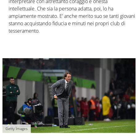
interpretare con altrettanto coraggio e onestà
intellettuale. Che sia la persona adatta, poi, lo ha
ampiamente mostrato. E’ anche merito suo se tanti giovani
stanno acquistando fiducia e minuti nei propri club di
tesseramento.
Getty Images