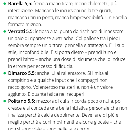
Barella 5,5:
freno a mano tirato, meno chilometri, più
interdizione. Mancano le incursioni nella tre quarti,
mancano i tiri in porta, manca l’imprevedibilità. Un Barella
formato mignon.
Verratti 5,5:
lezioso a tal punto da rischiare di innescare
un paio di ripartenze austriache. Col pallone tra i piedi
sembra sempre un pittore: pennella e tratteggia. E’ il suo
stile, inconfondibile. E si porta dietro – prendi l’uno e
prendi l’altro – anche una dose di sicumera che lo induce
in errore per eccesso di fiducia.
Dimarco 5,5:
anche lui al rallentatore. Si limita al
compitino e a qualche input che i compagni non
raccolgono. Volenteroso ma sterile, non è un valore
aggiunto. E quanta fatica nei recuperi.
Politano 5,5:
mezzora di cui si ricorda poco o nulla, poi
cresce e si concede una bella iniziativa personale che non
finalizza perché calcia debolmente. Deve fare di più e
meglio perché alcuni movimenti e alcune giocate – che
non si sono viste – sono nelle sue corde.