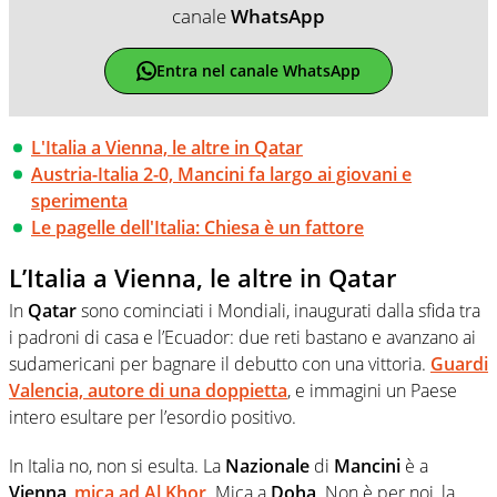
canale
WhatsApp
Entra nel canale WhatsApp
L'Italia a Vienna, le altre in Qatar
Austria-Italia 2-0, Mancini fa largo ai giovani e
sperimenta
Le pagelle dell'Italia: Chiesa è un fattore
L’Italia a Vienna, le altre in Qatar
In
Qatar
sono cominciati i Mondiali, inaugurati dalla sfida tra
i padroni di casa e l’Ecuador: due reti bastano e avanzano ai
sudamericani per bagnare il debutto con una vittoria.
Guardi
Valencia, autore di una doppietta
, e immagini un Paese
intero esultare per l’esordio positivo.
In Italia no, non si esulta. La
Nazionale
di
Mancini
è a
Vienna
,
mica ad Al Khor
. Mica a
Doha
. Non è per noi, la