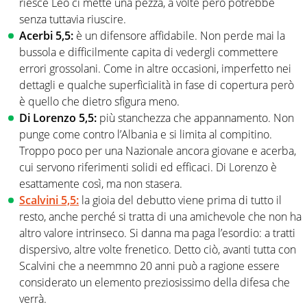
riesce Leo ci mette una pezza, a volte però potrebbe
senza tuttavia riuscire.
Acerbi 5,5:
è un difensore affidabile. Non perde mai la
bussola e difficilmente capita di vedergli commettere
errori grossolani. Come in altre occasioni, imperfetto nei
dettagli e qualche superficialità in fase di copertura però
è quello che dietro sfigura meno.
Di Lorenzo 5,5:
più stanchezza che appannamento. Non
punge come contro l’Albania e si limita al compitino.
Troppo poco per una Nazionale ancora giovane e acerba,
cui servono riferimenti solidi ed efficaci. Di Lorenzo è
esattamente così, ma non stasera.
Scalvini 5,5:
la gioia del debutto viene prima di tutto il
resto, anche perché si tratta di una amichevole che non ha
altro valore intrinseco. Si danna ma paga l’esordio: a tratti
dispersivo, altre volte frenetico. Detto ciò, avanti tutta con
Scalvini che a neemmno 20 anni può a ragione essere
considerato un elemento preziosissimo della difesa che
verrà.