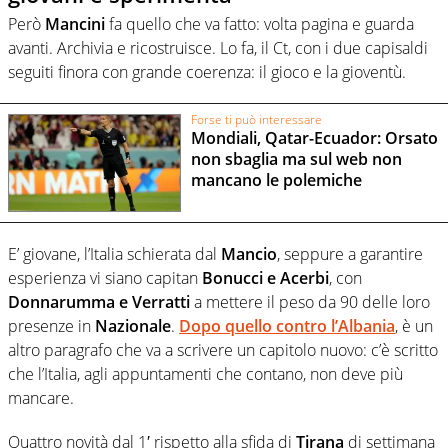
Però
Mancini
fa quello che va fatto: volta pagina e guarda
avanti. Archivia e ricostruisce. Lo fa, il Ct, con i due capisaldi
seguiti finora con grande coerenza: il gioco e la gioventù.
Forse ti può interessare
Mondiali, Qatar-Ecuador: Orsato
non sbaglia ma sul web non
mancano le polemiche
E’ giovane, l’Italia schierata dal
Mancio
, seppure a garantire
esperienza vi siano capitan
Bonucci e Acerbi
, con
Donnarumma e Verratti
a mettere il peso da 90 delle loro
presenze in
Nazionale
.
Dopo quello contro l’Albania
, è un
altro paragrafo che va a scrivere un capitolo nuovo: c’è scritto
che l’Italia, agli appuntamenti che contano, non deve più
mancare.
Quattro novità dal 1′ rispetto alla sfida di
Tirana
di settimana