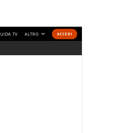
UIDA TV
ALTRO
ACCEDI
CALENDARI E CLASSIFICHE
ALTRI SPORT
MONDIALI 2026
OLIMPIADI
GOSSIP
LIFESTYLE