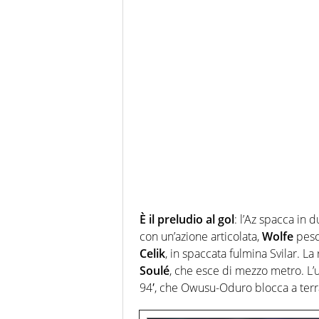
È il preludio al gol
: l’Az spacca in 
con un’azione articolata,
Wolfe
pes
Celik
, in spaccata fulmina Svilar. L
Soulé
, che esce di mezzo metro. L’
94′, che Owusu-Oduro blocca a terr