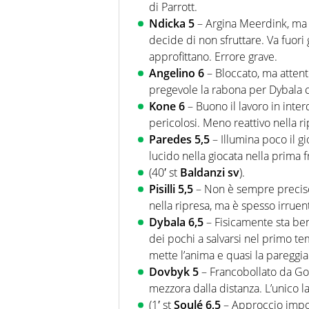
di Parrott.
Ndicka 5
– Argina Meerdink, ma al
decide di non sfruttare. Va fuori g
approfittano. Errore grave.
Angelino 6
– Bloccato, ma attent
pregevole la rabona per Dybala che
Kone 6
– Buono il lavoro in inter
pericolosi. Meno reattivo nella r
Paredes 5,5
– Illumina poco il g
lucido nella giocata nella prima
(40′ st
Baldanzi sv
).
Pisilli 5,5
– Non è sempre preciso 
nella ripresa, ma è spesso irruen
Dybala 6,5
– Fisicamente sta ben
dei pochi a salvarsi nel primo temp
mette l’anima e quasi la pareggia
Dovbyk 5
– Francobollato da Goes,
mezzora dalla distanza. L’unico l
(1′ st
Soulé 6,5
– Approccio import