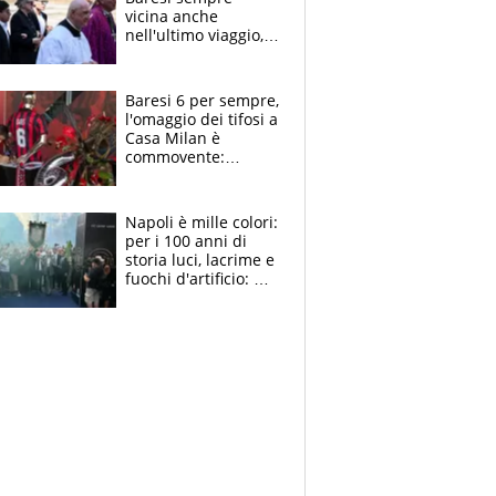
vicina anche
nell'ultimo viaggio,
la moglie Maura, i
figli e i suoi cari
circondati
Baresi 6 per sempre,
dall'affetto dei tifosi
l'omaggio dei tifosi a
Casa Milan è
commovente:
maglie, bandiere,
sciarpe, lacrime e
bigliettini
Napoli è mille colori:
per i 100 anni di
storia luci, lacrime e
fuochi d'artificio: De
Laurentiis salta al
coro anti-Juve