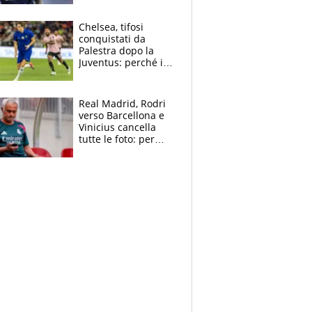
Antognoni ‘rovina la
festa’ a Commisso
Chelsea, tifosi
conquistati da
Palestra dopo la
Juventus: perché i
fan dei Blues sono
pazzi dell’azzurro
Real Madrid, Rodri
verso Barcellona e
Vinicius cancella
tutte le foto: per
Mourinho due grane
da risolvere