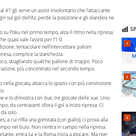
 41’ gli serve un assist involontario che l’attaccante
iri sul gol dell’Az, perde la posizione e gli olandesi ne
SP
o su Poku nel primo tempo, alza il ritmo nella ripresa:
 quasi vale l’assist per l’1-0.
dizione, tentacolare nell’intercettare palloni
ipresa, complice la stanchezza.
ioco, sbagliando qualche pallone di troppo. Poco
 frazione, più concentrato nel secondo tempo.
nella giocata, attacca lo spazio con più convinzione
to.
e e lo dimostra con due, tre giocate delle sue. Uno
o, da centravanti sfiora il gol a inizio ripresa. Ci
 da solo.
 a cui rifila una gomitata (con giallo), ci prova alla
ampo nel buio. Non rientra in campo nella ripresa.
ante, entra lui e la Roma inizia a giocare. Ma non