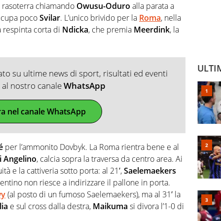
a rasoterra chiamando
Owusu-Oduro
alla parata a
ccupa poco
Svilar
. L’unico brivido per la
Roma
, nella
a respinta corta di
Ndicka
, che premia
Meerdink
, la
ULTI
o su ultime news di sport, risultati ed eventi
ti al nostro canale
WhatsApp
ra nel canale WhatsApp
é
per l’ammonito Dovbyk. La Roma rientra bene e al
i Angelino
, calcia sopra la traversa da centro area. Ai
tà e la cattiveria sotto porta: al 21′,
Saelemaekers
entino non riesce a indirizzare il pallone in porta.
wy
(al posto di un fumoso Saelemaekers), ma al 31′ la
lia
e sul cross dalla destra,
Maikuma
si divora l’1-0 di