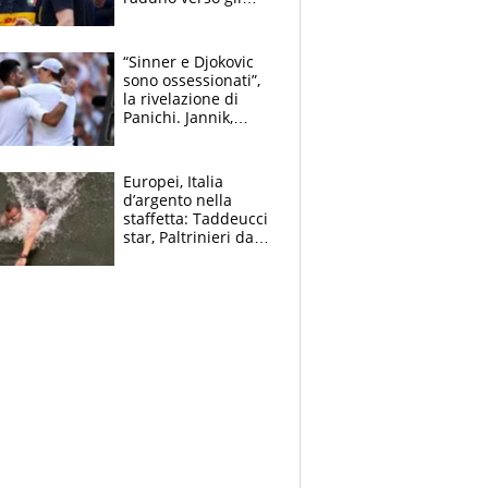
Europei. A sorpresa
torna Rychlicki
“Sinner e Djokovic
sono ossessionati”,
la rivelazione di
Panichi. Jannik,
ansia per il
ginocchio e il rischio
agli US Open
Europei, Italia
d’argento nella
staffetta: Taddeucci
star, Paltrinieri da
leggenda. Greg
svela la profezia di
Padre Pio