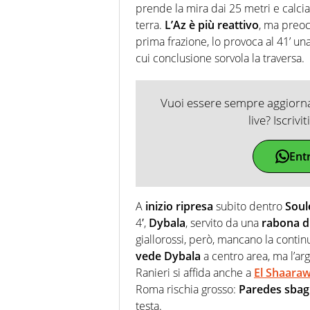
prende la mira dai 25 metri e calci
terra.
L’Az è più reattivo
, ma preo
prima frazione, lo provoca al 41’ un
cui conclusione sorvola la traversa.
Vuoi essere sempre aggiornat
live? Iscrivi
Ent
A
inizio ripresa
subito dentro
Soul
4′,
Dybala
, servito da una
rabona d
giallorossi, però, mancano la continui
vede Dybala
a centro area, ma l’arg
Ranieri si affida anche a
El Shaara
Roma rischia grosso:
Paredes sbag
testa.