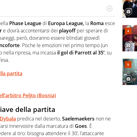
ionato di calcio in tutte le sue sfaccettature, con una
campionati minori.
ella
Phase League
di
Europa League,
la
Roma
esce
r
e dovrà accontentarsi dei
playoff
per sperare di
spareggi, però, dovranno essere blindati giovedì
ncoforte
. Poche le emozioni nel primo tempo (un
o nella ripresa, ma incassa
il gol di Parrott al 35′
, su
fesa.
la partita
l’arbitro Peljto (Bosnia)
ave della partita
Dybala
predica nel deserto,
Saelemaekers
non ne
farsi innervosire dalla marcatura di
Goes
. È
dere al tiro: bisogna attendere il 30’, l’attaccante