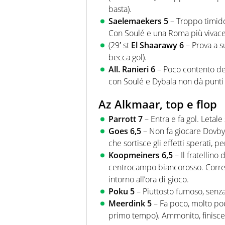
basta).
Saelemaekers
5
– Troppo timido 
Con Soulé e una Roma più vivace 
(29′ st
El Shaarawy 6
– Prova a s
becca gol).
All. Ranieri 6
– Poco contento dei 
con Soulé e Dybala non dà punti di
Az Alkmaar, top e flop
Parrott 7
– Entra e fa gol. Letale 
Goes 6,5
– Non fa giocare Dovbyk
che sortisce gli effetti sperati, pe
Koopmeiners 6,5
– Il fratellino 
centrocampo biancorosso. Corre t
intorno all’ora di gioco.
Poku 5
– Piuttosto fumoso, senza
Meerdink 5
– Fa poco, molto poco
primo tempo). Ammonito, finisc