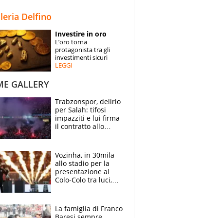
STORIE
lleria Delfino
SPECIALI
Investire in oro
L’oro torna
ESPERTI
protagonista tra gli
investimenti sicuri
LEGGI
CONTATTI
ME GALLERY
Trabzonspor, delirio
per Salah: tifosi
impazziti e lui firma
il contratto allo
stadio
Vozinha, in 30mila
allo stadio per la
presentazione al
Colo-Colo tra luci,
spettacolo, elicotteri
e paracadutisti
La famiglia di Franco
Baresi sempre