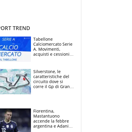
ORT TREND
Tabellone
Calciomercato Serie
A. Movimenti,
acquisti e cessioni:
estate 2026-27
Silverstone, le
caratteristiche del
circuito dove si
corre il Gp di Gran
Bretagna del
Motomondiale
Fiorentina,
Mastantuono
accende la febbre
argentina e Adani
impazzisce. Ma