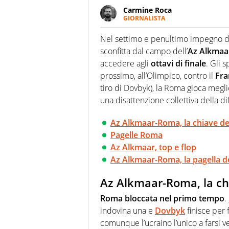
Carmine Roca
GIORNALISTA
Giornalista pubblicista, appass
particolare predilezione per i 
Nel settimo e penultimo impegno d
sconfitta dal campo dell’
Az Alkmaa
accedere agli
ottavi di finale
. Gli 
prossimo, all’Olimpico, contro il
Fra
tiro di Dovbyk), la Roma gioca megli
una disattenzione collettiva della di
Az Alkmaar-Roma, la chiave del
Pagelle Roma
Az Alkmaar, top e flop
Az Alkmaar-Roma, la pagella del
Az Alkmaar-Roma, la chi
Roma bloccata nel primo tempo
.
indovina una e
Dovbyk
finisce per 
comunque l’ucraino l’unico a farsi ve