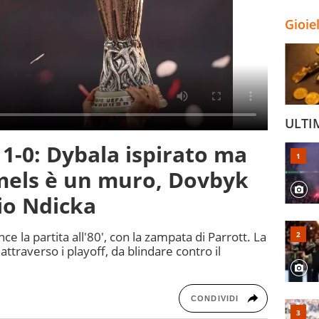
Gioie
ULTI
1-0: Dybala ispirato ma
els è un muro, Dovbyk
io Ndicka
e la partita all'80', con la zampata di Parrott. La
 attraverso i playoff, da blindare contro il
CONDIVIDI