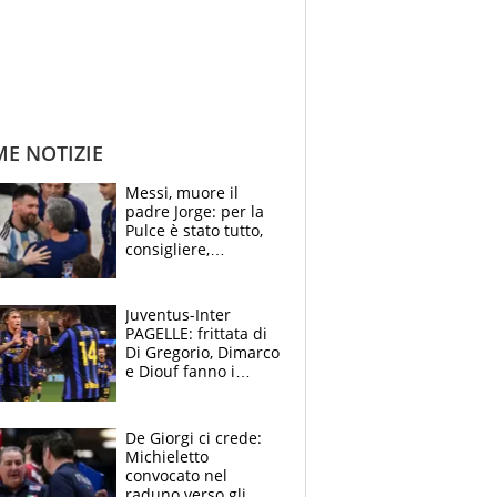
ME NOTIZIE
Messi, muore il
padre Jorge: per la
Pulce è stato tutto,
consigliere,
manager, amico e
capofamiglia
Juventus-Inter
PAGELLE: frittata di
Di Gregorio, Dimarco
e Diouf fanno i
bianconeri piccoli
piccoli, Ylildiz
scompare, Kolo fa
De Giorgi ci crede:
sperare
Michieletto
convocato nel
raduno verso gli