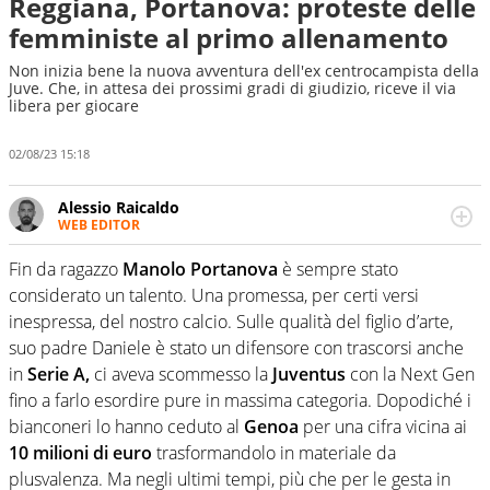
Reggiana, Portanova: proteste delle
femministe al primo allenamento
Non inizia bene la nuova avventura dell'ex centrocampista della
Juve. Che, in attesa dei prossimi gradi di giudizio, riceve il via
libera per giocare
02/08/23 15:18
Alessio Raicaldo
WEB EDITOR
Un figlio che si chiama Diego e la tesi di laurea sugli stadi
di proprietà in Italia. Il calcio quale filo conduttore
Fin da ragazzo
Manolo Portanova
è sempre stato
irrinunciabile tra passione e professione. Per Virgilio
considerato un talento. Una promessa, per certi versi
Sport indaga, approfondisce e scandaglia l'universo
inespressa, del nostro calcio. Sulle qualità del figlio d’arte,
mondo dello sport per antonomasia
suo padre Daniele è stato un difensore con trascorsi anche
in
Serie A,
ci aveva scommesso la
Juventus
con la Next Gen
fino a farlo esordire pure in massima categoria. Dopodiché i
bianconeri lo hanno ceduto al
Genoa
per una cifra vicina ai
10 milioni di euro
trasformandolo in materiale da
plusvalenza. Ma negli ultimi tempi, più che per le gesta in