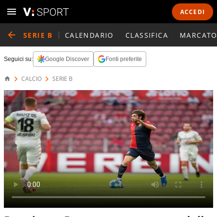
ACCEDI
SERIE B
CALENDARIO
CLASSIFICA
MARCATO
Seguici su:
Google Discover
Fonti preferite
CALCIO
SERIE B