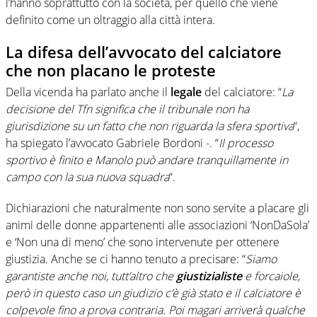
l’hanno soprattutto con la società, per quello che viene
definito come un oltraggio alla città intera.
La difesa dell’avvocato del calciatore
che non placano le proteste
Della vicenda ha parlato anche il
legale
del calciatore: “
La
decisione del Tfn significa che il tribunale non ha
giurisdizione su un fatto che non riguarda la sfera sportiva
“,
ha spiegato l’avvocato Gabriele Bordoni -. “
Il processo
sportivo è finito e Manolo può andare tranquillamente in
campo con la sua nuova squadra
“.
Dichiarazioni che naturalmente non sono servite a placare gli
animi delle donne appartenenti alle associazioni ‘NonDaSola’
e ‘Non una di meno’ che sono intervenute per ottenere
giustizia. Anche se ci hanno tenuto a precisare: “
Siamo
garantiste anche noi, tutt’altro che
giustizialiste
e forcaiole,
però in questo caso un giudizio c’è già stato e il calciatore è
colpevole fino a prova contraria. Poi magari arriverà qualche