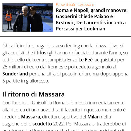
Forse ti può interessare
Roma e Napoli, grandi manovre:
Gasperini chiede Paixao e
Krstovic, De Laurentiis incontra
Percassi per Lookman
Ghisolfi, inoltre, paga lo scarso feeling con la piazza: diversi
gli acquisti che i
tifosi
gli hanno rinfacciato durante l’anno, su
tutti quello del centrocampista Enzo
Le Feé
, acquistato per
25 milioni di euro dal Rennes e poi ceduto a gennaio al
Sunderland
per una cifra di poco inferiore ma dopo appena
6 partite in giallorosso.
Il ritorno di Massara
Con l’addio di Ghisolfi la Roma si è messa immediatamente
alla ricerca di un nuovo d.s.: il favorito in questo momento è
Frederic
Massara
, direttore sportivo del
Milan
nella
stagione dello
scudetto
2022. Per Massara si tratterebbe di
un ritorno alla Roma, per cui ha lavorato come assistente di