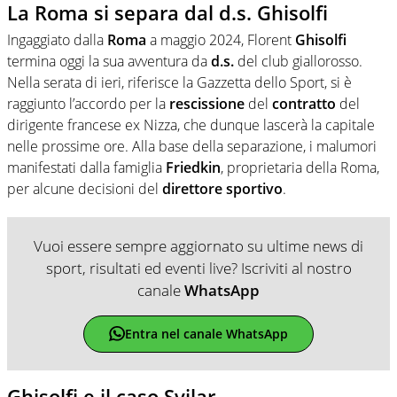
La Roma si separa dal d.s. Ghisolfi
Ingaggiato dalla
Roma
a maggio 2024, Florent
Ghisolfi
termina oggi la sua avventura da
d.s.
del club giallorosso.
Nella serata di ieri, riferisce la Gazzetta dello Sport, si è
raggiunto l’accordo per la
rescissione
del
contratto
del
dirigente francese ex Nizza, che
dunque lascerà la capitale
nelle prossime ore. Alla base della separazione, i malumori
manifestati dalla famiglia
Friedkin
, proprietaria della Roma,
per alcune decisioni del
direttore
sportivo
.
Vuoi essere sempre aggiornato su ultime news di
sport, risultati ed eventi live? Iscriviti al nostro
canale
WhatsApp
Entra nel canale WhatsApp
Ghisolfi e il caso Svilar