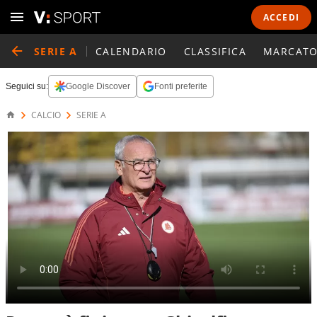
ACCEDI
SERIE A
CALENDARIO
CLASSIFICA
MARCATO
Seguici su:
Google Discover
Fonti preferite
CALCIO
SERIE A