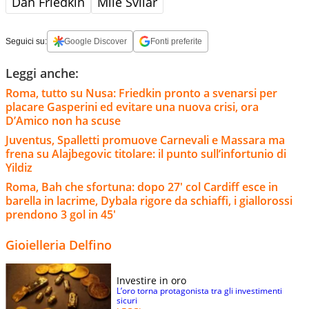
Dan Friedkin
Mile Svilar
Seguici su:
Google Discover
Fonti preferite
Leggi anche:
Roma, tutto su Nusa: Friedkin pronto a svenarsi per
placare Gasperini ed evitare una nuova crisi, ora
D’Amico non ha scuse
Juventus, Spalletti promuove Carnevali e Massara ma
frena su Alajbegovic titolare: il punto sull’infortunio di
Yildiz
Roma, Bah che sfortuna: dopo 27' col Cardiff esce in
barella in lacrime, Dybala rigore da schiaffi, i giallorossi
prendono 3 gol in 45'
Gioielleria Delfino
Investire in oro
L’oro torna protagonista tra gli investimenti
sicuri