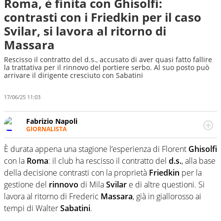
Roma, è finita con Ghisolfi:
contrasti con i Friedkin per il caso
Svilar, si lavora al ritorno di
Massara
Rescisso il contratto del d.s., accusato di aver quasi fatto fallire
la trattativa per il rinnovo del portiere serbo. Al suo posto può
arrivare il dirigente cresciuto con Sabatini
17/06/25 11:03
Fabrizio Napoli
GIORNALISTA
Giornalista professionista, per Virgilio Sport segue anche
il calcio ma è con la pallanuoto che esalta competenze e
È durata appena una stagione l’esperienza di Florent
Ghisolfi
passioni. Cura la comunicazione di HaBaWaBa, il più
con la
Roma
: il club ha rescisso il contratto del
d.s.
, alla base
grande festival di waterpolo per bambini al mondo
della decisione contrasti con la proprietà
Friedkin
per la
gestione del
rinnovo
di Mila
Svilar
e di altre questioni. Si
lavora al ritorno di Frederic
Massara
, già in giallorosso ai
tempi di Walter
Sabatini
.