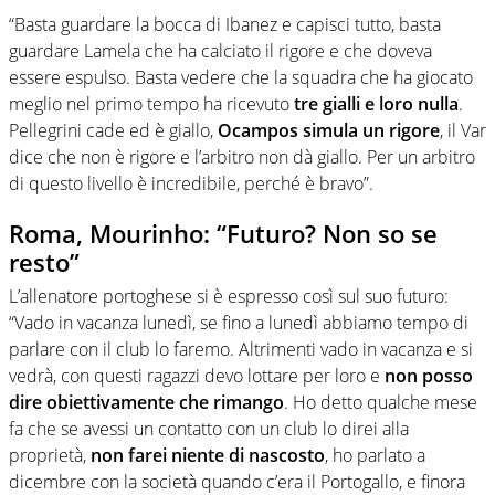
“Basta guardare la bocca di Ibanez e capisci tutto, basta
guardare Lamela che ha calciato il rigore e che doveva
essere espulso. Basta vedere che la squadra che ha giocato
meglio nel primo tempo ha ricevuto
tre gialli e loro nulla
.
Pellegrini cade ed è giallo,
Ocampos simula un rigore
, il Var
dice che non è rigore e l’arbitro non dà giallo. Per un arbitro
di questo livello è incredibile, perché è bravo”.
Roma, Mourinho: “Futuro? Non so se
resto”
L’allenatore portoghese si è espresso così sul suo futuro:
“Vado in vacanza lunedì, se fino a lunedì abbiamo tempo di
parlare con il club lo faremo. Altrimenti vado in vacanza e si
vedrà, con questi ragazzi devo lottare per loro e
non posso
dire obiettivamente che rimango
. Ho detto qualche mese
fa che se avessi un contatto con un club lo direi alla
proprietà,
non farei niente di nascosto
, ho parlato a
dicembre con la società quando c’era il Portogallo, e finora