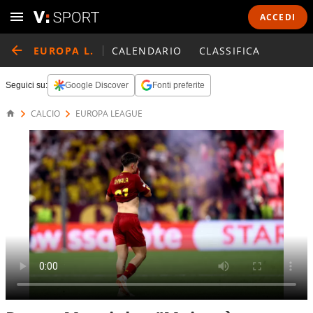
ACCEDI
EUROPA L.
CALENDARIO
CLASSIFICA
Seguici su:
Google Discover
Fonti preferite
CALCIO
EUROPA LEAGUE