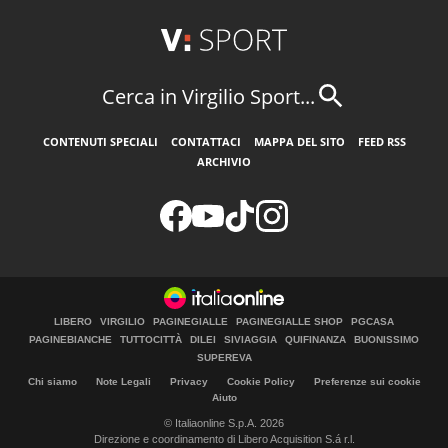
Cerca in Virgilio Sport...
CONTENUTI SPECIALI
CONTATTACI
MAPPA DEL SITO
FEED RSS
ARCHIVIO
LIBERO
VIRGILIO
PAGINEGIALLE
PAGINEGIALLE SHOP
PGCASA
PAGINEBIANCHE
TUTTOCITTÀ
DILEI
SIVIAGGIA
QUIFINANZA
BUONISSIMO
SUPEREVA
Chi siamo
Note Legali
Privacy
Cookie Policy
Preferenze sui cookie
Aiuto
© Italiaonline S.p.A. 2026
Direzione e coordinamento di Libero Acquisition S.á r.l.