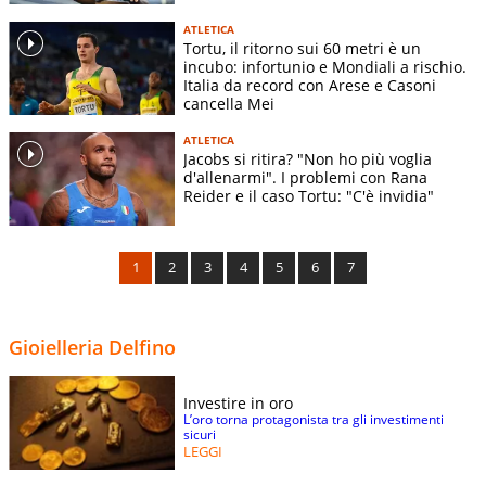
ATLETICA
Tortu, il ritorno sui 60 metri è un
incubo: infortunio e Mondiali a rischio.
Italia da record con Arese e Casoni
cancella Mei
ATLETICA
Jacobs si ritira? "Non ho più voglia
d'allenarmi". I problemi con Rana
Reider e il caso Tortu: "C'è invidia"
1
2
3
4
5
6
7
Gioielleria Delfino
Investire in oro
L’oro torna protagonista tra gli investimenti
sicuri
LEGGI