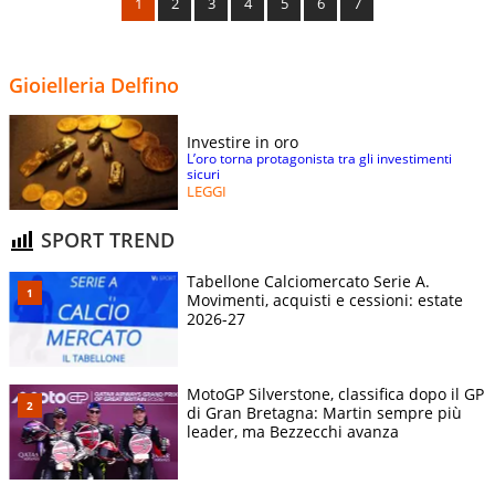
1
2
3
4
5
6
7
Gioielleria Delfino
Investire in oro
L’oro torna protagonista tra gli investimenti
sicuri
LEGGI
SPORT TREND
Tabellone Calciomercato Serie A.
Movimenti, acquisti e cessioni: estate
2026-27
MotoGP Silverstone, classifica dopo il GP
di Gran Bretagna: Martin sempre più
leader, ma Bezzecchi avanza