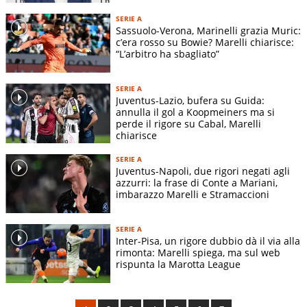
SERIE A
Sassuolo-Verona, Marinelli grazia Muric:
c’era rosso su Bowie? Marelli chiarisce:
“L’arbitro ha sbagliato”
SERIE A
Juventus-Lazio, bufera su Guida:
annulla il gol a Koopmeiners ma si
perde il rigore su Cabal, Marelli
chiarisce
SERIE A
Juventus-Napoli, due rigori negati agli
azzurri: la frase di Conte a Mariani,
imbarazzo Marelli e Stramaccioni
SERIE A
Inter-Pisa, un rigore dubbio dà il via alla
rimonta: Marelli spiega, ma sul web
rispunta la Marotta League