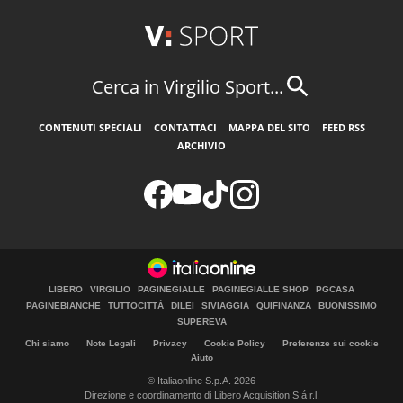
Cerca in Virgilio Sport...
CONTENUTI SPECIALI
CONTATTACI
MAPPA DEL SITO
FEED RSS
ARCHIVIO
LIBERO
VIRGILIO
PAGINEGIALLE
PAGINEGIALLE SHOP
PGCASA
PAGINEBIANCHE
TUTTOCITTÀ
DILEI
SIVIAGGIA
QUIFINANZA
BUONISSIMO
SUPEREVA
Chi siamo
Note Legali
Privacy
Cookie Policy
Preferenze sui cookie
Aiuto
© Italiaonline S.p.A. 2026
Direzione e coordinamento di Libero Acquisition S.á r.l.