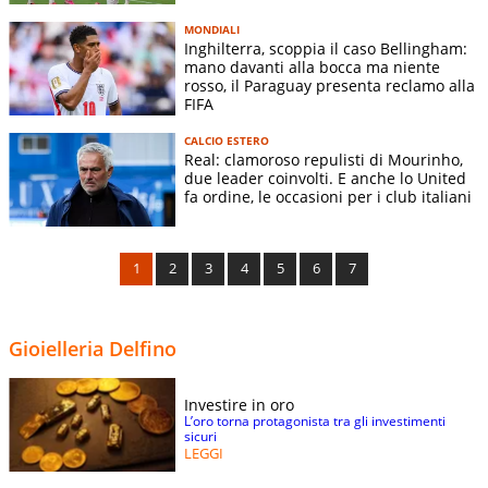
MONDIALI
Inghilterra, scoppia il caso Bellingham:
mano davanti alla bocca ma niente
rosso, il Paraguay presenta reclamo alla
FIFA
CALCIO ESTERO
Real: clamoroso repulisti di Mourinho,
due leader coinvolti. E anche lo United
fa ordine, le occasioni per i club italiani
1
2
3
4
5
6
7
Gioielleria Delfino
Investire in oro
L’oro torna protagonista tra gli investimenti
sicuri
LEGGI