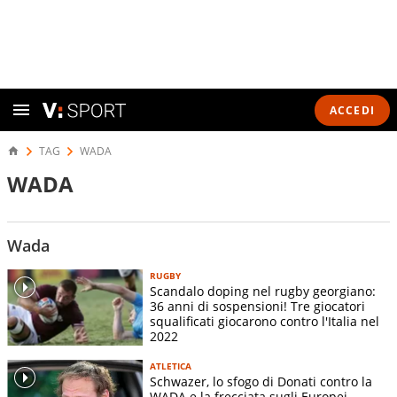
ACCEDI
TAG
WADA
WADA
Wada
RUGBY
Scandalo doping nel rugby georgiano:
36 anni di sospensioni! Tre giocatori
squalificati giocarono contro l'Italia nel
2022
ATLETICA
Schwazer, lo sfogo di Donati contro la
WADA e la frecciata sugli Europei.