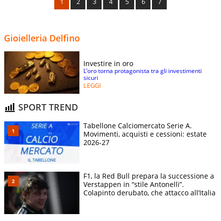
1
2
3
4
5
6
7
Gioielleria Delfino
Investire in oro
L’oro torna protagonista tra gli investimenti
sicuri
LEGGI
SPORT TREND
Tabellone Calciomercato Serie A.
Movimenti, acquisti e cessioni: estate
2026-27
F1, la Red Bull prepara la successione a
Verstappen in “stile Antonelli”.
Colapinto derubato, che attacco all’Italia