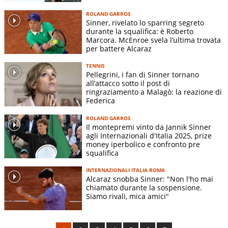
ROLAND GARROS
Sinner, rivelato lo sparring segreto
durante la squalifica: è Roberto
Marcora. McEnroe svela l’ultima trovata
per battere Alcaraz
TENNIS
Pellegrini, i fan di Sinner tornano
all’attacco sotto il post di
ringraziamento a Malagò: la reazione di
Federica
ROLAND GARROS
Il montepremi vinto da Jannik Sinner
agli Internazionali d'Italia 2025, prize
money iperbolico e confronto pre
squalifica
INTERNAZIONALI ITALIA ROMA
Alcaraz snobba Sinner: "Non l'ho mai
chiamato durante la sospensione.
Siamo rivali, mica amici"