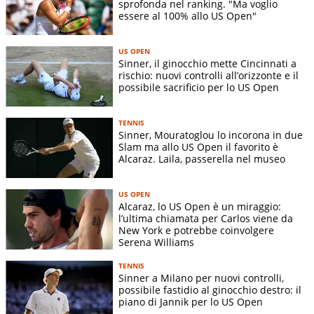
sprofonda nel ranking. "Ma voglio
essere al 100% allo US Open"
US OPEN
Sinner, il ginocchio mette Cincinnati a
rischio: nuovi controlli all’orizzonte e il
possibile sacrificio per lo US Open
TENNIS
Sinner, Mouratoglou lo incorona in due
Slam ma allo US Open il favorito è
Alcaraz. Laila, passerella nel museo
US OPEN
Alcaraz, lo US Open è un miraggio:
l’ultima chiamata per Carlos viene da
New York e potrebbe coinvolgere
Serena Williams
TENNIS
Sinner a Milano per nuovi controlli,
possibile fastidio al ginocchio destro: il
piano di Jannik per lo US Open