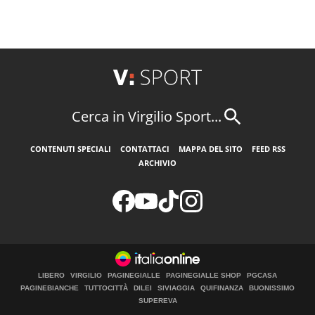
Cerca in Virgilio Sport...
CONTENUTI SPECIALI
CONTATTACI
MAPPA DEL SITO
FEED RSS
ARCHIVIO
LIBERO
VIRGILIO
PAGINEGIALLE
PAGINEGIALLE SHOP
PGCASA
PAGINEBIANCHE
TUTTOCITTÀ
DILEI
SIVIAGGIA
QUIFINANZA
BUONISSIMO
SUPEREVA