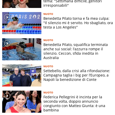
tema: "Settimana difficile, genitori
irresponsabili"
NUOTO
Benedetta Pilato torna e fa mea culpa:
"Il silenzio mi è servito. Ho sbagliato, ora
testa a Los Angeles"
NUOTO
Benedetta Pilato, squalifica terminata
anche sui social: l’azzurra rompe il
silenzio. Ceccon, sfida inedita in
Australia
NUOTO
Settebello, dalla crisi alla rifondazione:
Campagna taglia i big per l’Europeo, a
Napoli la benedizione di Conte
NUOTO
Federica Pellegrini è incinta per la
seconda volta, doppio annuncio
congiunto con Matteo Giunta: è una
bambina