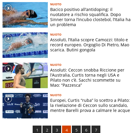
NUOTO
Bacico positivo all’antidoping: il
nuotatore a rischio squalifica. Dopo
Sinner torna l’incubo clostebol, l’Italia ha
un problema
NUOTO
Assoluti, l’Italia scopre Camozzi: titolo e
record europeo. Orgoglio Di Pietro, Mao
scarica. Butini gongola
NUOTO
Assoluti: Ceccon snobba Riccione per
l’Australia, Curtis torna negli USA e
Pilato non c’è. Sacchi scommette su
Mao: “Pazzesca”
NUOTO
Europei, Curtis “ruba” lo scettro a Pilato:
la rivelazione di Ceccon sullo scandalo,
mentre Barelli prova a calmare le acque
1
2
3
4
5
6
7