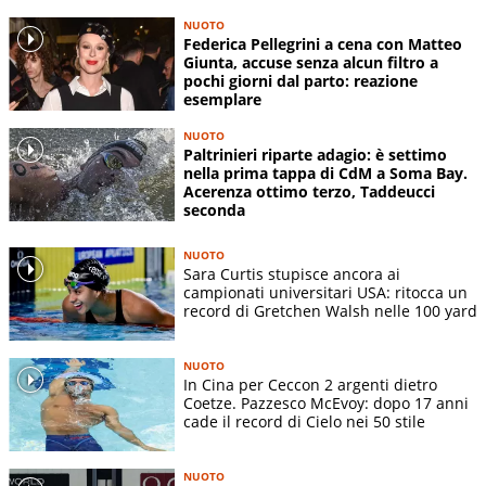
NUOTO
Federica Pellegrini a cena con Matteo
Giunta, accuse senza alcun filtro a
pochi giorni dal parto: reazione
esemplare
NUOTO
Paltrinieri riparte adagio: è settimo
nella prima tappa di CdM a Soma Bay.
Acerenza ottimo terzo, Taddeucci
seconda
NUOTO
Sara Curtis stupisce ancora ai
campionati universitari USA: ritocca un
record di Gretchen Walsh nelle 100 yard
NUOTO
In Cina per Ceccon 2 argenti dietro
Coetze. Pazzesco McEvoy: dopo 17 anni
cade il record di Cielo nei 50 stile
NUOTO