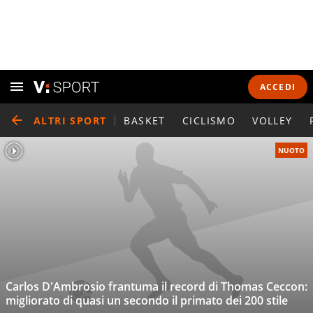
ACCEDI
ALTRI SPORT
BASKET
CICLISMO
VOLLEY
NUOTO
Carlos D'Ambrosio frantuma il record di Thomas Ceccon:
migliorato di quasi un secondo il primato dei 200 stile