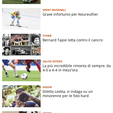
SPORT INVERNALI
Grave infortunio per Neureuther
STORIE
Bernard Tapie lotta contro il cancro
CALCIO ESTERO
La più incredibile rimonta di sempre, da
4-0 a 4-4 in mezz'ora
GOSSIP
Diletta Leotta, si indaga su un
minorenne per le foto hard
STORIE