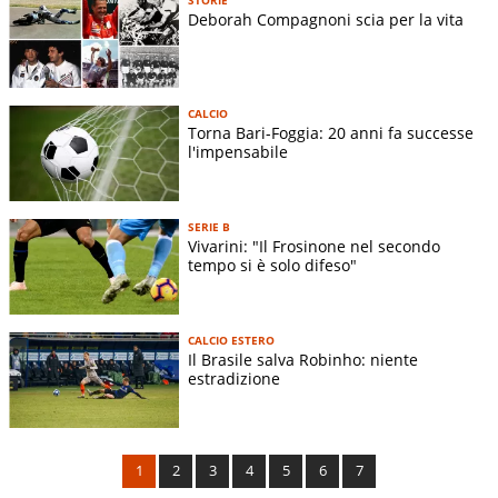
Deborah Compagnoni scia per la vita
CALCIO
Torna Bari-Foggia: 20 anni fa successe
l'impensabile
SERIE B
Vivarini: "Il Frosinone nel secondo
tempo si è solo difeso"
CALCIO ESTERO
Il Brasile salva Robinho: niente
estradizione
1
2
3
4
5
6
7