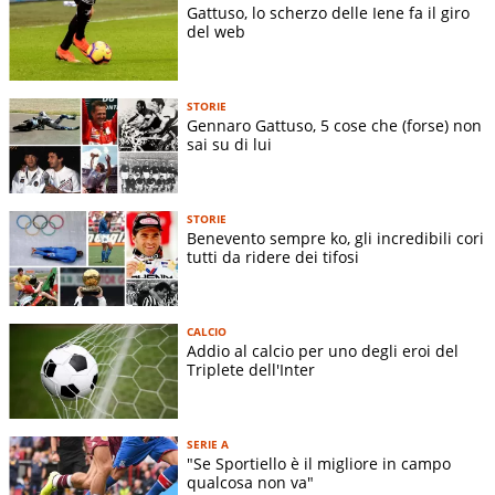
Gattuso, lo scherzo delle Iene fa il giro
del web
STORIE
Gennaro Gattuso, 5 cose che (forse) non
sai su di lui
STORIE
Benevento sempre ko, gli incredibili cori
tutti da ridere dei tifosi
CALCIO
Addio al calcio per uno degli eroi del
Triplete dell'Inter
SERIE A
"Se Sportiello è il migliore in campo
qualcosa non va"