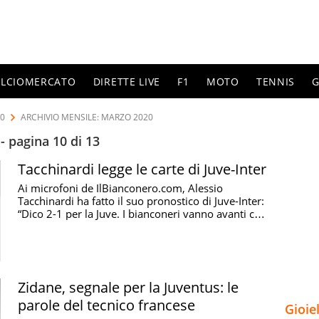
ALCIOMERCATO
DIRETTE LIVE
F1
MOTO
TENNIS
G
20
ARCHIVIO MENSILE: MARZO 2020
- pagina 10 di 13
Tacchinardi legge le carte di Juve-Inter
Ai microfoni de IlBianconero.com, Alessio
Tacchinardi ha fatto il suo pronostico di Juve-Inter:
“Dico 2-1 per la Juve. I bianconeri vanno avanti con
...
Zidane, segnale per la Juventus: le
parole del tecnico francese
Gioie