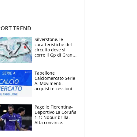
ORT TREND
Silverstone, le
caratteristiche del
circuito dove si
corre il Gp di Gran
Bretagna del
Motomondiale
Tabellone
Calciomercato Serie
A. Movimenti,
acquisti e cessioni:
estate 2026-27
Pagelle Fiorentina-
Deportivo La Coruña
1-1: Ndour brilla,
Atta convince.
Pongracic rovina
tutto nel finale