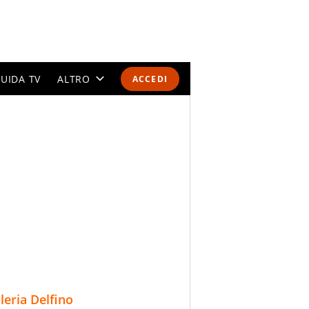
UIDA TV
ALTRO
ACCEDI
CALENDARI E CLASSIFICHE
ALTRI SPORT
MONDIALI 2026
OLIMPIADI
GOSSIP
LIFESTYLE
lleria Delfino