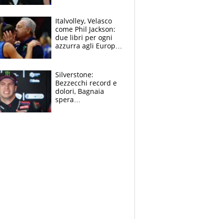
figlio di Amadeus e
Sanremo sullo
sfondo
Italvolley, Velasco
come Phil Jackson:
due libri per ogni
azzurra agli Europei.
Quello per Sylla è
“geniale”
Silverstone:
Bezzecchi record e
dolori, Bagnaia
spera
nell'antidolorifico,
Marquez si tira fuori
e vota Aprilia