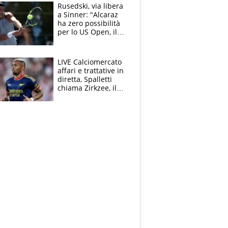
Rusedski, via libera
a Sinner: "Alcaraz
ha zero possibilità
per lo US Open, il
2026 forse è gà
finito per lui"
LIVE Calciomercato
affari e trattative in
diretta, Spalletti
chiama Zirkzee, il
Milan valuta il
ritorno di Brahim
Diaz