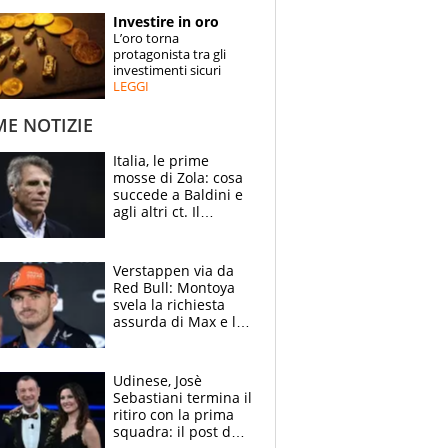
STORIE
Investire in oro
L’oro torna
SPECIALI
protagonista tra gli
investimenti sicuri
LEGGI
ESPERTI
ME NOTIZIE
CONTATTI
Italia, le prime
mosse di Zola: cosa
succede a Baldini e
agli altri ct. Il
Borussia tenta un
altro sgarbo agli
azzurri
Verstappen via da
Red Bull: Montoya
svela la richiesta
assurda di Max e lo
avverte: “Sicuro
Mercedes e
McLaren siano
Udinese, Josè
meglio?”
Sebastiani termina il
ritiro con la prima
squadra: il post del