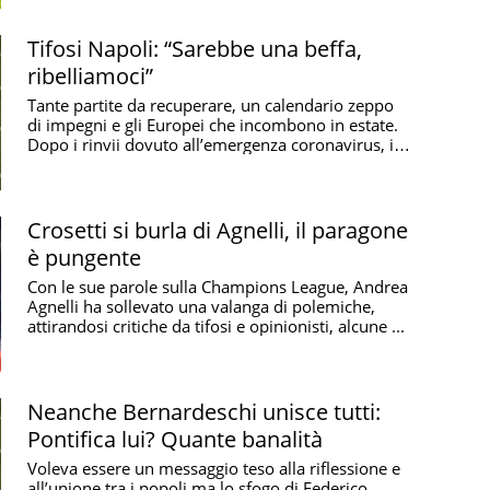
Tifosi Napoli: “Sarebbe una beffa,
ribelliamoci”
Tante partite da recuperare, un calendario zeppo
di impegni e gli Europei che incombono in estate.
Dopo i rinvii dovuto all’emergenza coronavirus, il
...
Crosetti si burla di Agnelli, il paragone
è pungente
Con le sue parole sulla Champions League, Andrea
Agnelli ha sollevato una valanga di polemiche,
attirandosi critiche da tifosi e opinionisti, alcune ...
Neanche Bernardeschi unisce tutti:
Pontifica lui? Quante banalità
Voleva essere un messaggio teso alla riflessione e
all’unione tra i popoli ma lo sfogo di Federico