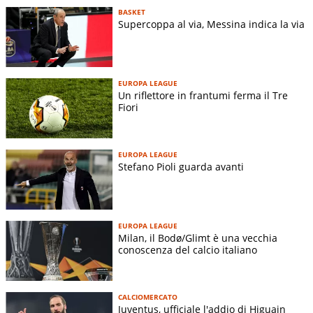
BASKET
Supercoppa al via, Messina indica la via
EUROPA LEAGUE
Un riflettore in frantumi ferma il Tre
Fiori
EUROPA LEAGUE
Stefano Pioli guarda avanti
EUROPA LEAGUE
Milan, il Bodø/Glimt è una vecchia
conoscenza del calcio italiano
CALCIOMERCATO
Juventus, ufficiale l'addio di Higuain