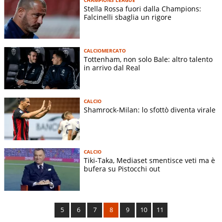
Stella Rossa fuori dalla Champions:
Falcinelli sbaglia un rigore
CALCIOMERCATO
Tottenham, non solo Bale: altro talento
in arrivo dal Real
CALCIO
Shamrock-Milan: lo sfottò diventa virale
CALCIO
Tiki-Taka, Mediaset smentisce veti ma è
bufera su Pistocchi out
5
6
7
8
9
10
11