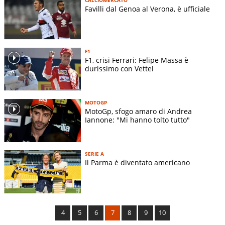
Favilli dal Genoa al Verona, è ufficiale
F1
F1, crisi Ferrari: Felipe Massa è
durissimo con Vettel
MOTOGP
MotoGp, sfogo amaro di Andrea
Iannone: "Mi hanno tolto tutto"
SERIE A
Il Parma è diventato americano
4
5
6
7
8
9
10