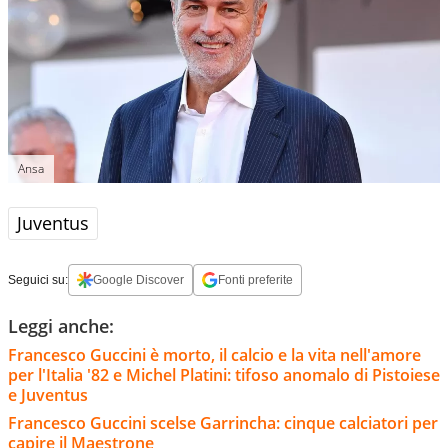
Ansa
Juventus
Seguici su:
Google Discover
Fonti preferite
Leggi anche:
Francesco Guccini è morto, il calcio e la vita nell'amore
per l'Italia '82 e Michel Platini: tifoso anomalo di Pistoiese
e Juventus
Francesco Guccini scelse Garrincha: cinque calciatori per
capire il Maestrone