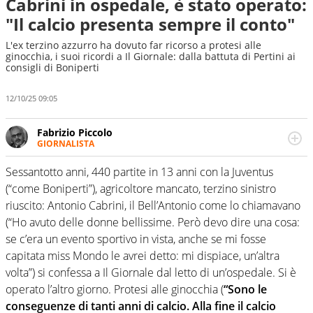
Cabrini in ospedale, è stato operato:
"Il calcio presenta sempre il conto"
L'ex terzino azzurro ha dovuto far ricorso a protesi alle
ginocchia, i suoi ricordi a Il Giornale: dalla battuta di Pertini ai
consigli di Boniperti
12/10/25 09:05
Fabrizio Piccolo
GIORNALISTA
Nella sua carriera ha seguito numerose manifestazioni
sportive e collaborato con agenzie e testate. Esperienza,
Sessantotto anni, 440 partite in 13 anni con la Juventus
competenza, conoscenza e memoria storica. Si occupa
(“come Boniperti”), agricoltore mancato, terzino sinistro
prevalentemente di calcio
riuscito: Antonio Cabrini, il Bell’Antonio come lo chiamavano
(“Ho avuto delle donne bellissime. Però devo dire una cosa:
se c’era un evento sportivo in vista, anche se mi fosse
capitata miss Mondo le avrei detto: mi dispiace, un’altra
volta”) si confessa a Il Giornale dal letto di un’ospedale. Si è
operato l’altro giorno. Protesi alle ginocchia (
“Sono le
conseguenze di tanti anni di calcio. Alla fine il calcio