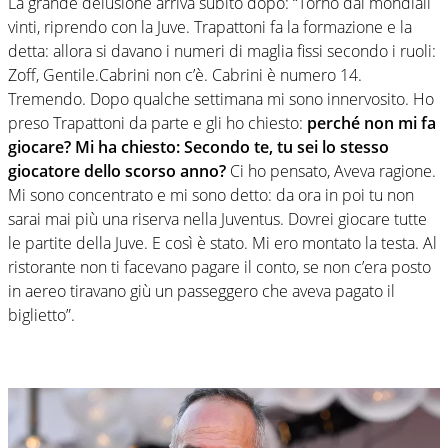
La grande delusione arriva subito dopo: “Torno dai mondiali
vinti, riprendo con la Juve. Trapattoni fa la formazione e la
detta: allora si davano i numeri di maglia fissi secondo i ruoli:
Zoff, Gentile.Cabrini non c’è. Cabrini è numero 14.
Tremendo. Dopo qualche settimana mi sono innervosito. Ho
preso Trapattoni da parte e gli ho chiesto:
perché non mi fa
giocare? Mi ha chiesto: Secondo te, tu sei lo stesso
giocatore dello scorso anno?
Ci ho pensato, Aveva ragione.
Mi sono concentrato e mi sono detto: da ora in poi tu non
sarai mai più una riserva nella Juventus. Dovrei giocare tutte
le partite della Juve. E così è stato. Mi ero montato la testa. Al
ristorante non ti facevano pagare il conto, se non c’era posto
in aereo tiravano giù un passeggero che aveva pagato il
biglietto”.