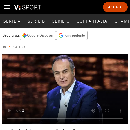
ACCEDI
SERIE A
SERIE B
SERIE C
COPPA ITALIA
CHAMP
Seguici su:
Google Discover
Fonti preferite
CALCIO