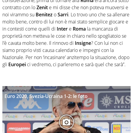
considerazione, prima di tornare alla
Roma
era ancora sotto
contratto con lo
Zenit
e mi disse che non poteva muoversi e
noi virammo su
Benitez
o
Sarri
. Lo trovo uno che sa allenare
molto bene, contro di lui non è mai stato semplice giocare e
in contesti come quelli di
Inter
e
Roma
la mancanza di
proprietà non metteva le cose in chiaro nello spogliatoio se
l’è cavata molto bene. Il rinnovo di
Insigne
? Con lui non ci
siamo proprio visti causa calendario e impegni con la
Nazionale. Per non ‘incasinare’ anzitempo la situazione, dopo
gli
Europei
ci vedremo, ci parleremo e sarà quel che sarà”.
Euro 2020, Svezia-Ucraina 1-2: le foto