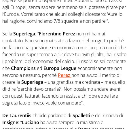
sapere se potremo ospitare i tifosi. Abbiamo fatto un assist
agli Europei, senza sapere nemmeno se si potesse girare per
l’Europa. Vorrei tanto che alcuni colleghi dicessero: ‘Aurelio
hai ragione, convinciamo 7/8 squadre a non partire'”.
Sulla
Superlega
: “
Florentino Perez
non mi ha mai
contattato. Non sono mai stato a favore del progetto perchè
ne faccio una questione economica come loro, ma non è che
facendo un super torneo a 12 dove tu inviti gli altri, hai risolto
i problemi dell’economia del calcio. Li risolvi se sei cosciente
che
Champions
ed
Europa League
economicamente non
servono a nessuno, perchè
Perez
non ha avuto il merito di
creare la
Superlega
– una grandissima cretinata – ma quello
di dire ‘perchè devo crearla?’. Non possiamo andare avanti
con questi fatturati facendo un assist a chi dovrebbe fare
segretariato e invece vuole comandare”.
De Laurentiis
chiude parlando di
Spalletti
e del rinnovo di
Insigne
: “
Luciano
ha avuto sempre la mia stima e