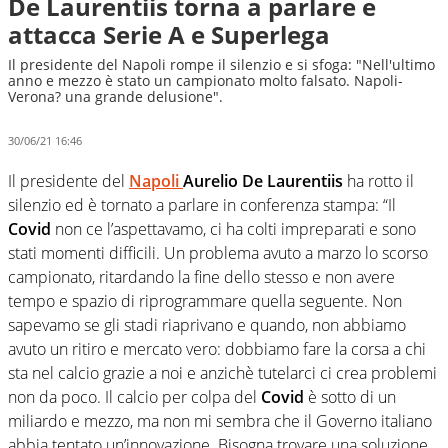
De Laurentiis torna a parlare e
attacca Serie A e Superlega
Il presidente del Napoli rompe il silenzio e si sfoga: "Nell'ultimo
anno e mezzo è stato un campionato molto falsato. Napoli-
Verona? una grande delusione".
30/06/21 16:46
Il presidente del
Napoli
Aurelio De Laurentiis
ha rotto il
silenzio ed è tornato a parlare in conferenza stampa: “Il
Covid
non ce l’aspettavamo, ci ha colti impreparati e sono
stati momenti difficili. Un problema avuto a marzo lo scorso
campionato, ritardando la fine dello stesso e non avere
tempo e spazio di riprogrammare quella seguente. Non
sapevamo se gli stadi riaprivano e quando, non abbiamo
avuto un ritiro e mercato vero: dobbiamo fare la corsa a chi
sta nel calcio grazie a noi e anzichè tutelarci ci crea problemi
non da poco. Il calcio per colpa del
Covid
è sotto di un
miliardo e mezzo, ma non mi sembra che il Governo italiano
abbia tentato un’innovazione. Bisogna trovare una soluzione,