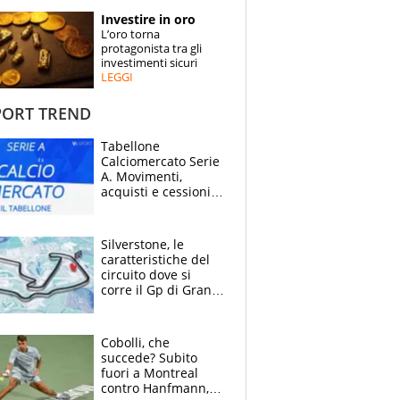
STORIE
Investire in oro
L’oro torna
SPECIALI
protagonista tra gli
investimenti sicuri
LEGGI
ESPERTI
ORT TREND
CONTATTI
Tabellone
Calciomercato Serie
A. Movimenti,
acquisti e cessioni:
estate 2026-27
Silverstone, le
caratteristiche del
circuito dove si
corre il Gp di Gran
Bretagna del
Motomondiale
Cobolli, che
succede? Subito
fuori a Montreal
contro Hanfmann,