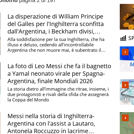
Onofrio
pagina 2 di 197
La disperazione di William Principe
del Galles per l'Inghilterra sconfitta
dall'Argentina, i Beckham divisi,
SP
felicità Felipe
Alla soddisfazione per la sua Inghilterra, che ha
illuso e deluso, cedendo all’incontrollabile
Argentina che non muore mai, è subentrato il
cedimento ...
La foto di Leo Messi che fa il bagnetto
a Yamal neonato virale per Spagna-
Argentina, finale Mondiali 2026
La storia dietro all’immagine che ritrae, insieme, i
due protagonisti e rivali della sfida che assegnerà
la Coppa del Mondo
Messi nella storia di Inghilterra-
Argentina con l'assist a Lautaro,
Antonela Roccuzzo in lacrime