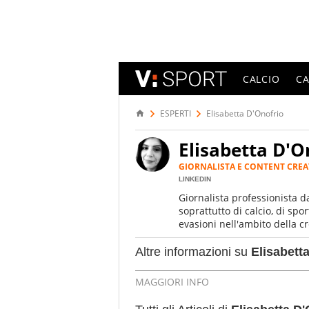
CALCIO
C
ESPERTI
Elisabetta D'Onofrio
Elisabetta D'O
GIORNALISTA E CONTENT CRE
LINKEDIN
Giornalista professionista d
soprattutto di calcio, di spo
evasioni nell'ambito della c
suo agio nel ruolo di libero. 
sempre.
Altre informazioni su
Elisabett
MAGGIORI INFO
Luogo di nascita:
Roma