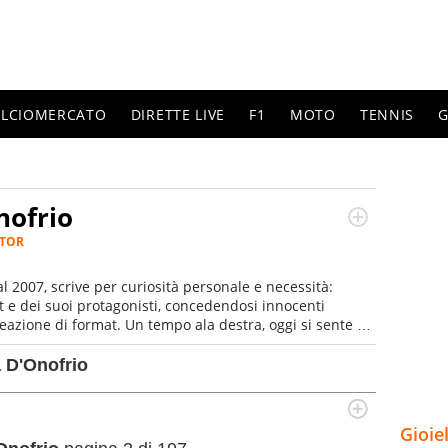
ALCIOMERCATO
DIRETTE LIVE
F1
MOTO
TENNIS
G
nofrio
ATOR
al 2007, scrive per curiosità personale e necessità:
rt e dei suoi protagonisti, concedendosi innocenti
reazione di format. Un tempo ala destra, oggi si sente a
Cura una classifica riservata dei migliori 5 calciatori di
a D'Onofrio
Gioie