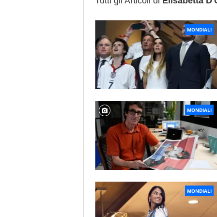
Tutti gli Articoli di
Elisabetta D'
Data di nascita:
28-05-1976
MONDIALI
MONDIALI
MONDIALI