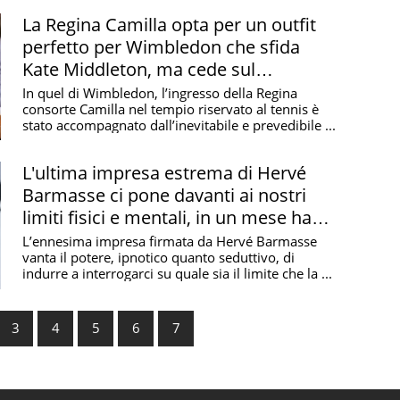
La Regina Camilla opta per un outfit
perfetto per Wimbledon che sfida
Kate Middleton, ma cede sul
ventilatore
In quel di Wimbledon, l’ingresso della Regina
consorte Camilla nel tempio riservato al tennis è
stato accompagnato dall’inevitabile e prevedibile ...
L'ultima impresa estrema di Hervé
Barmasse ci pone davanti ai nostri
limiti fisici e mentali, in un mese ha
scalato le vette d'Italia
L’ennesima impresa firmata da Hervé Barmasse
vanta il potere, ipnotico quanto seduttivo, di
indurre a interrogarci su quale sia il limite che la ...
3
4
5
6
7