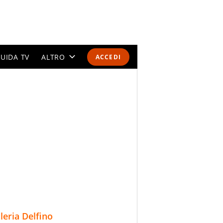
UIDA TV
ALTRO
ACCEDI
CALENDARI E CLASSIFICHE
ALTRI SPORT
MONDIALI 2026
OLIMPIADI
GOSSIP
LIFESTYLE
lleria Delfino