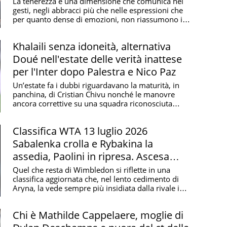
tenerezza lo rende unico
La tenerezza è una dimensione che comunica nei
gesti, negli abbracci più che nelle espressioni che
per quanto dense di emozioni, non riassumono il
...
Khalaili senza idoneità, alternativa
Doué nell'estate delle verità inattese
per l'Inter dopo Palestra e Nico Paz
Un’estate fa i dubbi riguardavano la maturità, in
panchina, di Cristian Chivu nonché le manovre
ancora correttive su una squadra riconosciuta
come ...
Classifica WTA 13 luglio 2026
Sabalenka crolla e Rybakina la
assedia, Paolini in ripresa. Ascesa
ceca con Muchova e Noskova
Quel che resta di Wimbledon si riflette in una
classifica aggiornata che, nel lento cedimento di
Aryna, la vede sempre più insidiata dalla rivale in
...
Chi è Mathilde Cappelaere, moglie di