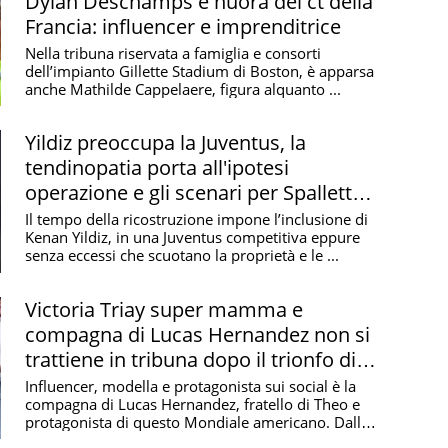
Dylan Deschamps e nuora del ct della
Francia: influencer e imprenditrice
Nella tribuna riservata a famiglia e consorti
dell’impianto Gillette Stadium di Boston, è apparsa
anche Mathilde Cappelaere, figura alquanto ...
Yildiz preoccupa la Juventus, la
tendinopatia porta all'ipotesi
operazione e gli scenari per Spalletti e
il mercato
Il tempo della ricostruzione impone l’inclusione di
Kenan Yildiz, in una Juventus competitiva eppure
senza eccessi che scuotano la proprietà e le ...
Victoria Triay super mamma e
compagna di Lucas Hernandez non si
trattiene in tribuna dopo il trionfo di
Francia-Marocco
Influencer, modella e protagonista sui social è la
compagna di Lucas Hernandez, fratello di Theo e
protagonista di questo Mondiale americano. Dalla
...