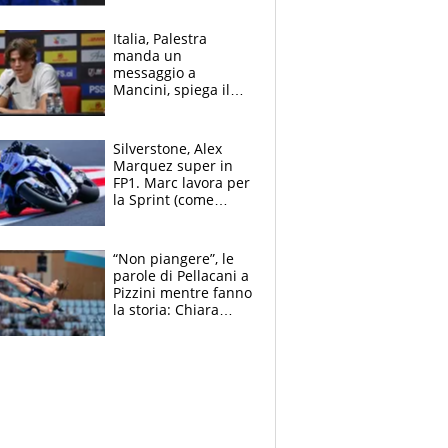
completare la
squadra"
Italia, Palestra
manda un
messaggio a
Mancini, spiega il
motivo del no
all’Inter e lancia
l'alleanza con
Silverstone, Alex
Donnarumma
Marquez super in
FP1. Marc lavora per
la Sprint (come
Martin), bene
Bezzecchi
“Non piangere”, le
parole di Pellacani a
Pizzini mentre fanno
la storia: Chiara
batte anche il
record di Ceccon