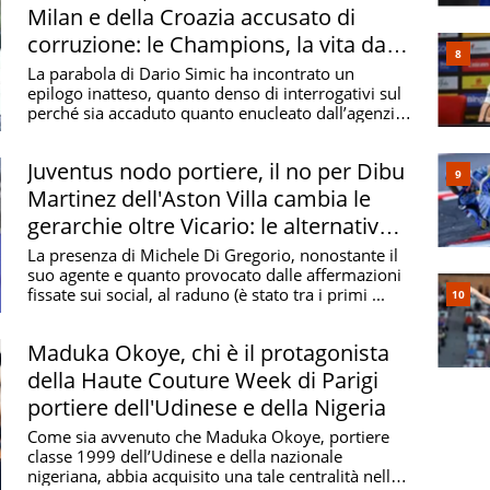
Milan e della Croazia accusato di
corruzione: le Champions, la vita da
imprenditore e la famiglia
La parabola di Dario Simic ha incontrato un
epilogo inatteso, quanto denso di interrogativi sul
perché sia accaduto quanto enucleato dall’agenzia
di ...
Juventus nodo portiere, il no per Dibu
Martinez dell'Aston Villa cambia le
gerarchie oltre Vicario: le alternative
da Milinkovic-Savic a De Gea
La presenza di Michele Di Gregorio, nonostante il
suo agente e quanto provocato dalle affermazioni
fissate sui social, al raduno (è stato tra i primi ...
Maduka Okoye, chi è il protagonista
della Haute Couture Week di Parigi
portiere dell'Udinese e della Nigeria
Come sia avvenuto che Maduka Okoye, portiere
classe 1999 dell’Udinese e della nazionale
nigeriana, abbia acquisito una tale centralità nella