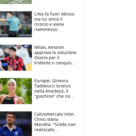
per Flavio è tutta
colpa della tosse
L'Aia fa fuori Abisso
ma lui vince il
ricorso e viene
riammesso:
continua momento
nero per gli arbitri
Milan, Amorim
approva la soluzione
Osorio per il
tridente e conquista
Jashari: la frecciata
dello svizzero all'ex
Allegri
Europei, Ginevra
Taddeucci bronzo
nella knockout, il
"giochino" che non
le piace: "La Senna?
Oggi era pulita"
Calciomercato Inter,
Chivu stana
Marotta: "Scelte non
realizzate,
dobbiamo