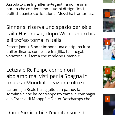
nell'ultimo Mondiale (forse)
Assodato che Inghilterra-Argentina non è una
partita che contiene moltitudini di significati,
politici quanto storici, Lionel Messi ha frantumato
...
Sinner si riserva uno spazio per sé e
Laila Hasanovic, dopo Wimbledon bis
e il trofeo torna in Italia
Essere Jannik Sinner impone una disciplina fuori
dall’ordinario, con le sue fragilità, le innegabili
variazioni sul tema che rendono umano e ...
Letizia e Re Felipe come non li
abbiamo mai visti per la Spagna in
finale ai Mondiali, reazione oltre il
protocollo
La famiglia Reale ha seguito con pathos la
semifinale che ha contrapposto Yamal e compagni
alla Francia di Mbappé e Didier Deschamps che
chiude il suo ...
Dario Simic, chi è l'ex difensore del