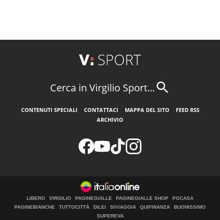
Cerca in Virgilio Sport...
CONTENUTI SPECIALI
CONTATTACI
MAPPA DEL SITO
FEED RSS
ARCHIVIO
LIBERO
VIRGILIO
PAGINEGIALLE
PAGINEGIALLE SHOP
PGCASA
PAGINEBIANCHE
TUTTOCITTÀ
DILEI
SIVIAGGIA
QUIFINANZA
BUONISSIMO
SUPEREVA