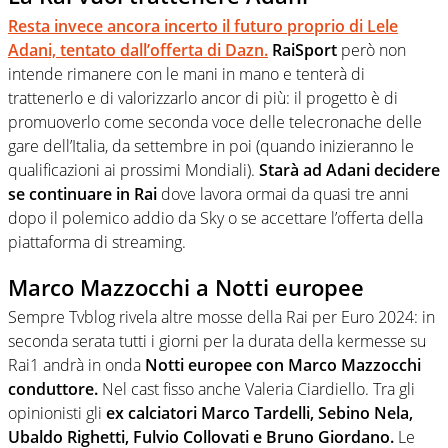
Resta invece ancora incerto il futuro proprio di Lele
Adani, tentato dall’offerta di Dazn.
RaiSport
però non
intende rimanere con le mani in mano e tenterà di
trattenerlo e di valorizzarlo ancor di più: il progetto è di
promuoverlo come seconda voce delle telecronache delle
gare dell’Italia, da settembre in poi (quando inizieranno le
qualificazioni ai prossimi Mondiali).
Starà ad Adani decidere
se continuare in Rai
dove lavora ormai da quasi tre anni
dopo il polemico addio da Sky o se accettare l’offerta della
piattaforma di streaming.
Marco Mazzocchi a Notti europee
Sempre Tvblog rivela altre mosse della Rai per Euro 2024: in
seconda serata tutti i giorni per la durata della kermesse su
Rai1 andrà in onda
Notti europee con Marco Mazzocchi
conduttore.
Nel cast fisso anche Valeria Ciardiello. Tra gli
opinionisti gli
ex calciatori Marco Tardelli, Sebino Nela,
Ubaldo Righetti, Fulvio Collovati e Bruno Giordano.
Le