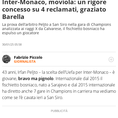
Inter-Monaco, moviola: un rigore
concesso su 4 reclamati, graziato
Barella
La prova dell’arbitro Peljto a San Siro nella gara di Champions
analizzata ai raggi X da Calvarese, il fischietto bosniaco ha
espulso un giocatore
30/01/25 05:58
Fabrizio Piccolo
GIORNALISTA
Nella sua carriera ha seguito numerose manifestazioni
sportive e collaborato con agenzie e testate. Esperienza,
43 anni, Irfan Peljto – la scelta dell’Uefa per Inter-Monaco – è
competenza, conoscenza e memoria storica. Si occupa
giovane,
bravo ma pignolo
. Internazionale dal 2015 il
prevalentemente di calcio
fischietto bosniaco, nato a Sarajevo e dal 2015 internazionale
ha diretto anche 7 gare in Champions in carriera ma vediamo
come se l’è cavata ieri a San Siro.