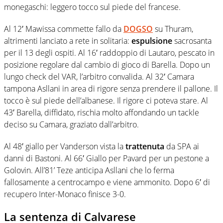
monegaschi: leggero tocco sul piede del francese.
Al 12′ Mawissa commette fallo da
DOGSO
su Thuram,
altrimenti lanciato a rete in solitaria:
espulsione
sacrosanta
per il 13 degli ospiti. Al 16′ raddoppio di Lautaro, pescato in
posizione regolare dal cambio di gioco di Barella. Dopo un
lungo check del VAR, l’arbitro convalida. Al 32′ Camara
tampona Asllani in area di rigore senza prendere il pallone. Il
tocco è sul piede dell’albanese. Il rigore ci poteva stare. Al
43′ Barella, diffidato, rischia molto affondando un tackle
deciso su Camara, graziato dall’arbitro.
Al 48′ giallo per Vanderson vista la
trattenuta
da SPA ai
danni di Bastoni. Al 66′ Giallo per Pavard per un pestone a
Golovin. All’81’ Teze anticipa Asllani che lo ferma
fallosamente a centrocampo e viene ammonito. Dopo 6′ di
recupero Inter-Monaco finisce 3-0.
La sentenza di Calvarese