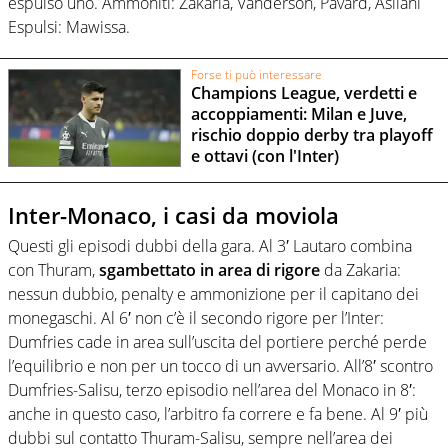
espulso uno. Ammoniti: Zakaria, Vanderson, Pavard, Asllani
Espulsi: Mawissa.
Forse ti può interessare
Champions League, verdetti e
accoppiamenti: Milan e Juve,
rischio doppio derby tra playoff
e ottavi (con l'Inter)
Inter-Monaco, i casi da moviola
Questi gli episodi dubbi della gara. Al 3′ Lautaro combina
con Thuram,
sgambettato in area di rigore
da Zakaria:
nessun dubbio, penalty e ammonizione per il capitano dei
monegaschi. Al 6′ non c’è il secondo rigore per l’Inter:
Dumfries cade in area sull’uscita del portiere perché perde
l’equilibrio e non per un tocco di un avversario. All’8′ scontro
Dumfries-Salisu, terzo episodio nell’area del Monaco in 8′:
anche in questo caso, l’arbitro fa correre e fa bene. Al 9′ più
dubbi sul contatto Thuram-Salisu, sempre nell’area dei