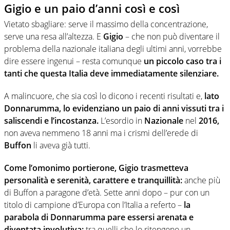
Gigio e un paio d’anni così e così
Vietato sbagliare: serve il massimo della concentrazione,
serve una resa all’altezza. E
Gigio
– che non può diventare il
problema della nazionale italiana degli ultimi anni, vorrebbe
dire essere ingenui – resta comunque
un piccolo caso tra i
tanti che questa Italia deve immediatamente silenziare.
A malincuore, che sia così lo dicono i recenti risultati e,
lato
Donnarumma, lo evidenziano un paio di anni vissuti tra i
saliscendi e l’incostanza.
L’esordio in
Nazionale
nel
2016,
non aveva nemmeno 18 anni ma i crismi dell’erede di
Buffon
li aveva già tutti.
Come l’omonimo portierone, Gigio trasmetteva
personalità e serenità, carattere e tranquillità:
anche più
di Buffon a paragone d’età. Sette anni dopo – pur con un
titolo di campione d’Europa con l’Italia a referto –
la
parabola di Donnarumma pare essersi arenata e
diventata involutiva:
tra quelli che lo ritengono un