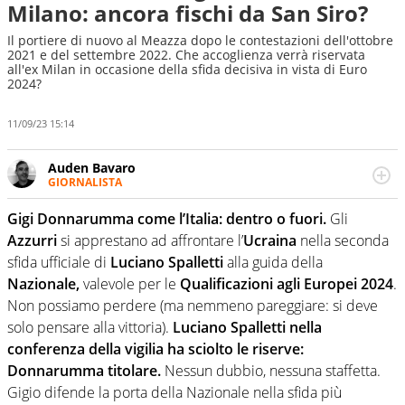
Milano: ancora fischi da San Siro?
Il portiere di nuovo al Meazza dopo le contestazioni dell'ottobre
2021 e del settembre 2022. Che accoglienza verrà riservata
all'ex Milan in occasione della sfida decisiva in vista di Euro
2024?
11/09/23 15:14
Auden Bavaro
GIORNALISTA
Lo sporco lavoro del coordinamento: qualcuno lo deve
pur fare. Eppure, quando ha modo di pigiare le dita sulla
Gigi Donnarumma come l’Italia: dentro o fuori.
Gli
tastiera, restituisce storie e racconti di sport che valgono
Azzurri
si apprestano ad affrontare l’
Ucraina
nella seconda
il biglietto
sfida ufficiale di
Luciano Spalletti
alla guida della
Nazionale,
valevole per le
Qualificazioni agli Europei 2024
.
Non possiamo perdere (ma nemmeno pareggiare: si deve
solo pensare alla vittoria).
Luciano Spalletti nella
conferenza della vigilia ha sciolto le riserve:
Donnarumma titolare.
Nessun dubbio, nessuna staffetta.
Gigio difende la porta della Nazionale nella sfida più