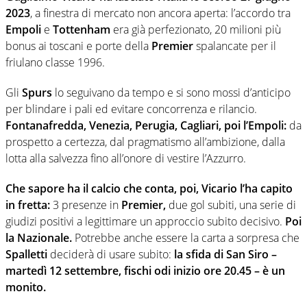
2023
, a finestra di mercato non ancora aperta: l’accordo tra
Empoli
e
Tottenham
era già perfezionato, 20 milioni più
bonus ai toscani e porte della
Premier
spalancate per il
friulano classe 1996.
Gli
Spurs
lo seguivano da tempo e si sono mossi d’anticipo
per blindare i pali ed evitare concorrenza e rilancio.
Fontanafredda, Venezia, Perugia, Cagliari, poi l’Empoli:
da
prospetto a certezza, dal pragmatismo all’ambizione, dalla
lotta alla salvezza fino all’onore di vestire l’Azzurro.
Che sapore ha il calcio che conta, poi, Vicario l’ha capito
in fretta:
3 presenze in
Premier,
due gol subiti, una serie di
giudizi positivi a legittimare un approccio subito decisivo.
Poi
la Nazionale.
Potrebbe anche essere la carta a sorpresa che
Spalletti
deciderà di usare subito:
la sfida di San Siro –
martedì 12 settembre, fischi odi inizio ore 20.45 – è un
monito.