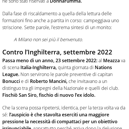
ne sono stati riservati a
Donnarumma.
Dalla fase di riscaldamento a quella della lettura delle
formazioni fino anche a partita in corso: campeggiava uno
striscione. Sette parole, l’estrema sintesi di un monito:
A Milano non sei più il benvenuto.
Contro l’Inghilterra, settembre 2022
Passa meno di un anno, 23 settembre 2022:
al
Meazza
va
di scena
Italia-Inghilterra,
quinta giornata di
Nations
League.
Non servirono le parole preventive di capitan
Bonucci
e di
Roberto Mancini,
che invitavano a un
distinguo tra gli impegni della Nazionale e quelli dei club.
Fischiò San Siro, fischio di nuovo l’ex idolo.
Che la scena possa ripetersi, identica, per la terza volta va da
sé:
l’auspicio è che stavolta eserciti una maggiore
pressione la necessità di compattaci per un obiettivo
irrinunciabile,
soprattutto perché arriva dopo la delusione