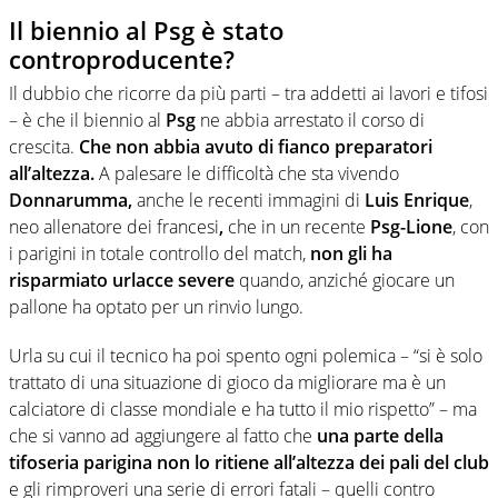
Il biennio al Psg è stato
controproducente?
Il dubbio che ricorre da più parti – tra addetti ai lavori e tifosi
– è che il biennio al
Psg
ne abbia arrestato il corso di
crescita.
Che non abbia avuto di fianco preparatori
all’altezza.
A palesare le difficoltà che sta vivendo
Donnarumma,
anche le recenti immagini di
Luis Enrique
,
neo allenatore dei francesi
,
che in un recente
Psg-Lione
, con
i parigini in totale controllo del match,
non gli ha
risparmiato urlacce severe
quando, anziché giocare un
pallone ha optato per un rinvio lungo.
Urla su cui il tecnico ha poi spento ogni polemica – “si è solo
trattato di una situazione di gioco da migliorare ma è un
calciatore di classe mondiale e ha tutto il mio rispetto” – ma
che si vanno ad aggiungere al fatto che
una parte della
tifoseria parigina non lo ritiene all’altezza dei pali del club
e gli rimproveri una serie di errori fatali – quelli contro