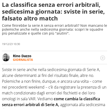
La classifica senza errori arbitrali,
sedicesima giornata: sviste in serie,
falsato altro match
Come finirebbe la serie A senza errori arbitrali? Non mancano le
polemiche anche nella sedicesima giornata: scopri le squadre
più penalizzate e quelle con più "aiutini".
19/12/23 10:30
Rino Dazzo
GIORNALISTA
Se mai ci fosse modo di traslare il glossario del calcio in
una nicchia di esperti, lui ne farebbe parte. Non si perde
Sviste in serie anche nella sedicesima giornata di Serie A,
una svista arbitrale né gli umori social del mondo delle
alcune determinanti ai fini del risultato finale, altre no.
curve
Polemiche a non finire, dunque, e ancora una volta – come
nei precedenti weekend – c’è da registrare la presenza di un
match condizionato dagli errori dei fischietti e dei loro
omologi in sala VAR. Vediamo
come cambia la classifica
senza errori arbitrali di Serie A,
aggiornata alla sedicesima