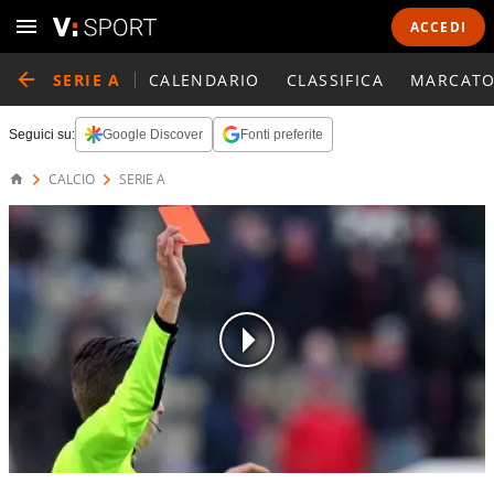
ACCEDI
SERIE A
CALENDARIO
CLASSIFICA
MARCATO
Seguici su:
Google Discover
Fonti preferite
CALCIO
SERIE A