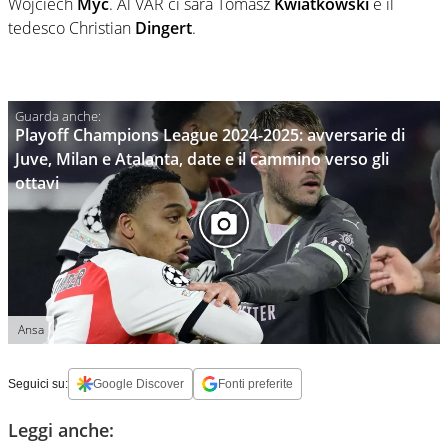
Wojciech
Myc
. Al VAR ci sarà Tomasz
Kwiatkowski
e il
tedesco Christian
Dingert
.
Playoff Champions League 2024-2025: avversarie di
Juve, Milan e Atalanta, date e il cammino verso gli
ottavi
Ansa
Seguici su:
Google Discover
Fonti preferite
Leggi anche: