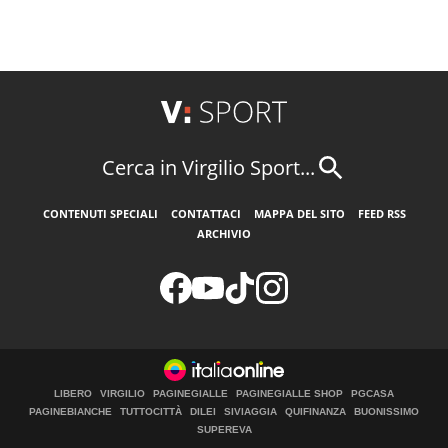
Cerca in Virgilio Sport...
CONTENUTI SPECIALI
CONTATTACI
MAPPA DEL SITO
FEED RSS
ARCHIVIO
LIBERO
VIRGILIO
PAGINEGIALLE
PAGINEGIALLE SHOP
PGCASA
PAGINEBIANCHE
TUTTOCITTÀ
DILEI
SIVIAGGIA
QUIFINANZA
BUONISSIMO
SUPEREVA