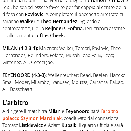
partirà dalla panchina. Nel ballottaggio tra
Tomori
e
Thiaw
è
l’ex Chelsea ad essere favorito per far coppia al centro della
difesa con
Pavlovic
. A completare il pacchetto arretrato ci
saranno
Walker
e
Theo
Hernandez
. Sguardo a
centrocampo, il duo
Reijnders-Fofana.
Ieri, ancora assente
in allenamento
Loftus-Cheek.
MILAN (4-2-3-1):
Maignan; Walker, Tomori, Pavlovic, Theo
Hernandez; Reijnders, Fofana; Musah, Joao Felix, Leao;
Gimenez. All. Conceiçao.
FEYENOORD (4-3-3):
Wellenreuther; Read, Beelen, Hancko,
Smal; Moder, Milambo, Ivanusec; Moussa, Carranza, Paixao.
All. Bosschaart.
L’arbitro
A dirigere il match tra
Milan
e
Feyenoord
sarà
l’arbitro
polacco Szymon
Marciniak
, coadiuvato dai connazionali
Tomasz
Listkiewicz
e Adam
Kupsik
. Il quarto ufficiale sarà