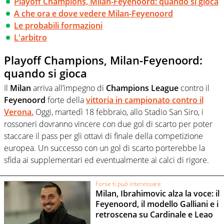
Playoff Champions, Milan-Feyenoord: quando si gioca
A che ora e dove vedere Milan-Feyenoord
Le probabili formazioni
L'arbitro
Playoff Champions, Milan-Feyenoord:
quando si gioca
Il
Milan
arriva all’impegno di
Champions
League
contro il
Feyenoord
forte della
vittoria in campionato contro il
Verona
.
Oggi, martedì 18 febbraio, allo Stadio San Siro, i
rossoneri dovranno vincere con due gol di scarto per poter
staccare il pass per gli ottavi di finale della competizione
europea. Un successo con un gol di scarto porterebbe la
sfida ai supplementari ed eventualmente ai calci di rigore.
Forse ti può interessare
Milan, Ibrahimovic alza la voce: il
Feyenoord, il modello Galliani e i
retroscena su Cardinale e Leao