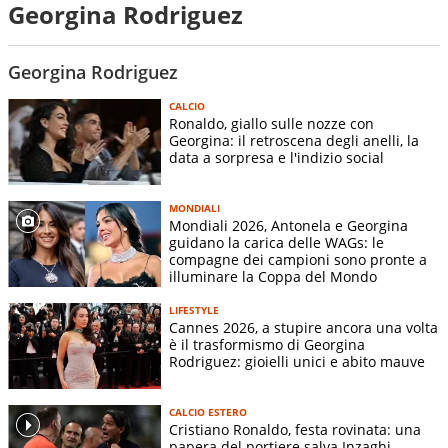
Georgina Rodriguez
Georgina Rodriguez
CALCIO
Ronaldo, giallo sulle nozze con
Georgina: il retroscena degli anelli, la
data a sorpresa e l'indizio social
MONDIALI
Mondiali 2026, Antonela e Georgina
guidano la carica delle WAGs: le
compagne dei campioni sono pronte a
illuminare la Coppa del Mondo
LIFESTYLE
Cannes 2026, a stupire ancora una volta
è il trasformismo di Georgina
Rodriguez: gioielli unici e abito mauve
CALCIO ESTERO
Cristiano Ronaldo, festa rovinata: una
papera del portiere salva Inzaghi