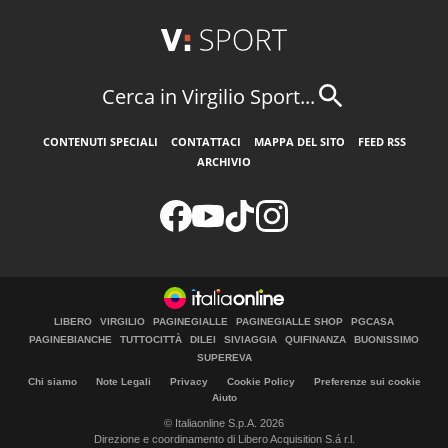
Cerca in Virgilio Sport...
CONTENUTI SPECIALI
CONTATTACI
MAPPA DEL SITO
FEED RSS
ARCHIVIO
LIBERO
VIRGILIO
PAGINEGIALLE
PAGINEGIALLE SHOP
PGCASA
PAGINEBIANCHE
TUTTOCITTÀ
DILEI
SIVIAGGIA
QUIFINANZA
BUONISSIMO
SUPEREVA
Chi siamo
Note Legali
Privacy
Cookie Policy
Preferenze sui cookie
Aiuto
© Italiaonline S.p.A. 2026
Direzione e coordinamento di Libero Acquisition S.á r.l.