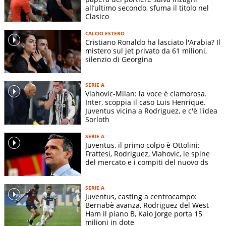
all’ultimo secondo, sfuma il titolo nel
Clasico
CALCIO ESTERO
Cristiano Ronaldo ha lasciato l'Arabia? Il
mistero sul jet privato da 61 milioni,
silenzio di Georgina
SERIE A
Vlahovic-Milan: la voce è clamorosa.
Inter, scoppia il caso Luis Henrique.
Juventus vicina a Rodriguez, e c'è l'idea
Sorloth
SERIE A
Juventus, il primo colpo è Ottolini:
Frattesi, Rodriguez, Vlahovic, le spine
del mercato e i compiti del nuovo ds
SERIE A
Juventus, casting a centrocampo:
Bernabè avanza, Rodriguez del West
Ham il piano B, Kaio Jorge porta 15
milioni in dote