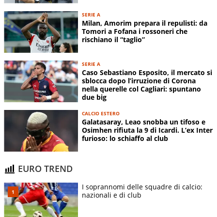
SERIE A
Milan, Amorim prepara il repulisti: da
Tomori a Fofana i rossoneri che
rischiano il “taglio”
SERIE A
Caso Sebastiano Esposito, il mercato si
sblocca dopo l’irruzione di Corona
nella querelle col Cagliari: spuntano
due big
CALCIO ESTERO
Galatasaray, Leao snobba un tifoso e
Osimhen rifiuta la 9 di Icardi. L’ex Inter
furioso: lo schiaffo al club
EURO TREND
I soprannomi delle squadre di calcio:
nazionali e di club