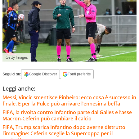
Getty Images
Seguici su:
Google Discover
Fonti preferite
Leggi anche:
Messi, Vincic smentisce Pinheiro: ecco cosa è successo in
finale. E per la Pulce può arrivare l’ennesima beffa
FIFA, la rivolta contro Infantino parte dal Galles e l’asse
Macron-Ceferin può cambiare il calcio
FIFA, Trump scarica Infantino dopo averne distrutto
l’immagine: Ceferin sceglie la Supercoppa per il