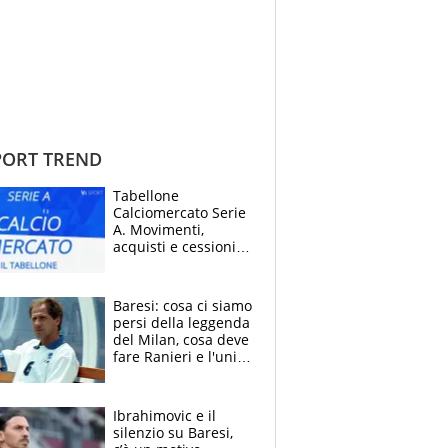
ORT TREND
Tabellone
Calciomercato Serie
A. Movimenti,
acquisti e cessioni:
estate 2026-27
Baresi: cosa ci siamo
persi della leggenda
del Milan, cosa deve
fare Ranieri e l'unico
neo di una carriera
immacolata
Ibrahimovic e il
silenzio su Baresi,