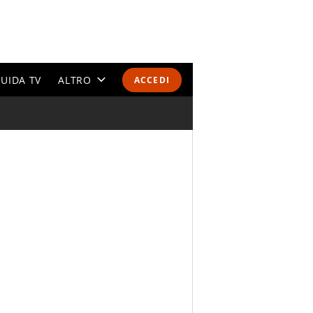
UIDA TV
ALTRO
ACCEDI
CALENDARI E CLASSIFICHE
ALTRI SPORT
MONDIALI 2026
OLIMPIADI
GOSSIP
LIFESTYLE