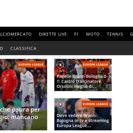
ALCIOMERCATO
DIRETTE LIVE
F1
MOTO
TENNIS
G
IO
CLASSIFICA
EUROPA LEAGUE
EUROPA LEAGUE
Pagelle Brann-Bologna 0-
1: Castro trascinatore,
Orsolini meglio di
Bernardeschi, male
Zortea
EUROPA LEAGUE
 che paura per
Dove vedere Brann-
eggio: mancano
Bologna in tv e streaming
Europa League
2025/2026, orario,