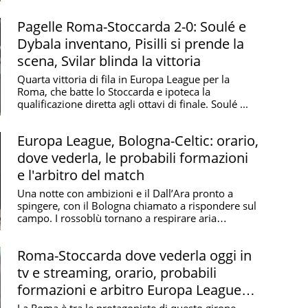
promosso nel gruppo ...
Pagelle Roma-Stoccarda 2-0: Soulé e
Dybala inventano, Pisilli si prende la
scena, Svilar blinda la vittoria
Quarta vittoria di fila in Europa League per la
Roma, che batte lo Stoccarda e ipoteca la
qualificazione diretta agli ottavi di finale. Soulé ...
Europa League, Bologna-Celtic: orario,
dove vederla, le probabili formazioni
e l'arbitro del match
Una notte con ambizioni e il Dall’Ara pronto a
spingere, con il Bologna chiamato a rispondere sul
campo. I rossoblù tornano a respirare aria
d’Europa ...
Roma-Stoccarda dove vederla oggi in
tv e streaming, orario, probabili
formazioni e arbitro Europa League
2025/2026
La Roma è tra le protagoniste di questo girone