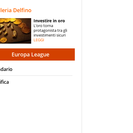
STORIE
lleria Delfino
SPECIALI
Investire in oro
L’oro torna
ESPERTI
protagonista tra gli
investimenti sicuri
LEGGI
CONTATTI
Europa League
ndario
ifica