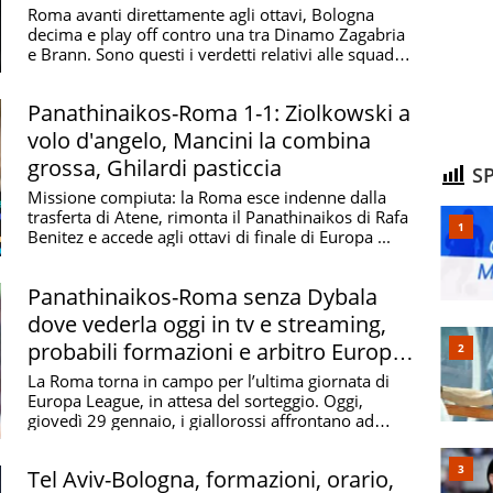
Roma avanti direttamente agli ottavi, Bologna
decima e play off contro una tra Dinamo Zagabria
e Brann. Sono questi i verdetti relativi alle squadre
...
Panathinaikos-Roma 1-1: Ziolkowski a
volo d'angelo, Mancini la combina
grossa, Ghilardi pasticcia
SP
Missione compiuta: la Roma esce indenne dalla
trasferta di Atene, rimonta il Panathinaikos di Rafa
Benitez e accede agli ottavi di finale di Europa ...
Panathinaikos-Roma senza Dybala
dove vederla oggi in tv e streaming,
probabili formazioni e arbitro Europa
League 2025/2026
La Roma torna in campo per l’ultima giornata di
Europa League, in attesa del sorteggio. Oggi,
giovedì 29 gennaio, i giallorossi affrontano ad
Atene il ...
Tel Aviv-Bologna, formazioni, orario,