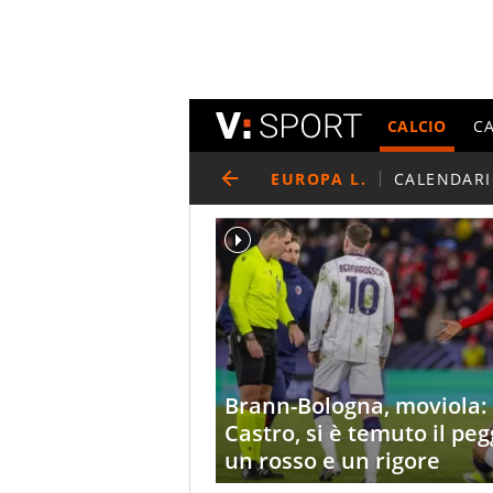
CALCIO
C
EUROPA L.
CALENDAR
Brann-Bologna, moviola:
Castro, si è temuto il p
un rosso e un rigore