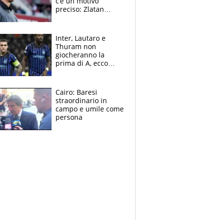
c’è un motivo
preciso: Zlatan
segnato dalla
tragedia del fratello
e dalla morte di
Inter, Lautaro e
Raiola
Thuram non
giocheranno la
prima di A, ecco
perchè. Tutto sulle
spalle di Pio
Esposito ma la
Cairo: Baresi
garanzia è Stankovic
straordinario in
campo e umile come
persona