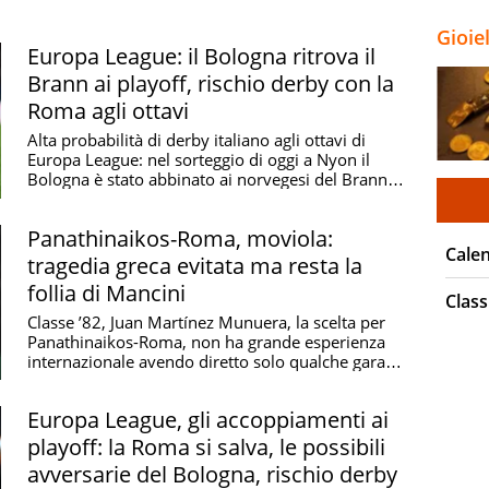
probabili formazioni e
arbitro
Gioie
Europa League: il Bologna ritrova il
Brann ai playoff, rischio derby con la
Roma agli ottavi
Alta probabilità di derby italiano agli ottavi di
Europa League: nel sorteggio di oggi a Nyon il
Bologna è stato abbinato ai norvegesi del Brann
nei ...
Panathinaikos-Roma, moviola:
Cale
tragedia greca evitata ma resta la
follia di Mancini
Class
Classe ’82, Juan Martínez Munuera, la scelta per
Panathinaikos-Roma, non ha grande esperienza
internazionale avendo diretto solo qualche gara
minore ...
Europa League, gli accoppiamenti ai
playoff: la Roma si salva, le possibili
avversarie del Bologna, rischio derby